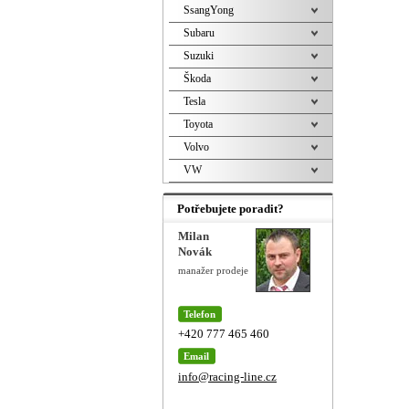
SsangYong
Subaru
Suzuki
Škoda
Tesla
Toyota
Volvo
VW
Potřebujete poradit?
Milan
Novák
manažer prodeje
Telefon
+420 777 465 460
Email
info@racing-line.cz