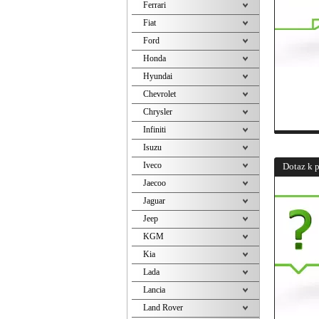
Ferrari
Fiat
Ford
Honda
Hyundai
Chevrolet
Chrysler
Infiniti
Isuzu
Iveco
Dotaz k 
Jaecoo
Jaguar
Jeep
KGM
Kia
Lada
Lancia
Land Rover