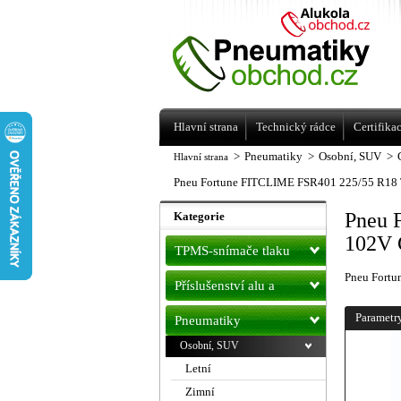
Levné pneumatiky letní, zimní, Alu kol
a litá kola Racing Line
Hlavní strana
Technický rádce
Certifika
>
Pneumatiky
>
Osobní, SUV
>
Hlavní strana
Pneu Fortune FITCLIME FSR401 225/55 R18
Pneu 
Kategorie
102V 
TPMS-snímače tlaku
Pneu Fort
Příslušenství alu a
pneu
Parametr
Pneumatiky
Osobní, SUV
Letní
Zimní