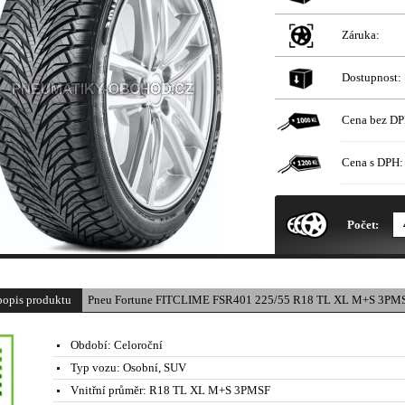
Záruka:
Dostupnost:
Cena bez DP
Cena s DPH:
* Obrázek produktu je pouze il
Počet:
popis produktu
Pneu Fortune FITCLIME FSR401 225/55 R18 TL XL M+S 3PMS
Období:
Celoroční
Typ vozu:
Osobní, SUV
Vnitřní průměr:
R18 TL XL M+S 3PMSF