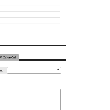
V Celoroční
on: