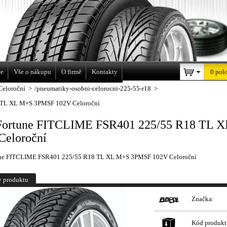
a
ce
Vše o nákupu
O firmě
Kontakty
0 pol
Celoroční
>
/pneumatiky-osobni-celorocni-225-55-r18
>
 TL XL M+S 3PMSF 102V Celoroční
Fortune FITCLIME FSR401 225/55 R18 TL 
Celoroční
une FITCLIME FSR401 225/55 R18 TL XL M+S 3PMSF 102V Celoroční
y produktu
Značka:
Kód produkt