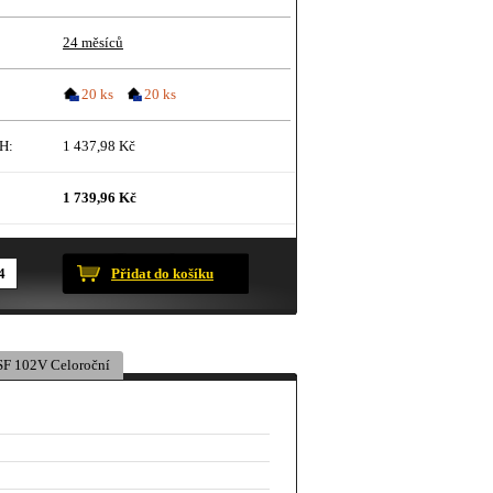
24 měsíců
20 ks
20 ks
H:
1 437,98 Kč
1 739,96 Kč
ustračního charakteru.
Přidat do košíku
F 102V Celoroční