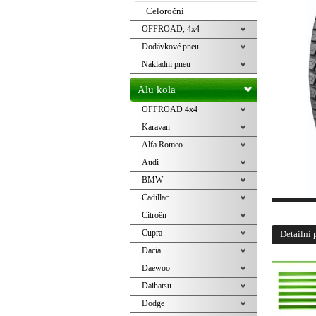
Celoroční
OFFROAD, 4x4
Dodávkové pneu
Nákladní pneu
Alu kola
OFFROAD 4x4
Karavan
Alfa Romeo
Audi
BMW
Cadillac
Citroën
Cupra
Detailní 
Dacia
Daewoo
Daihatsu
Dodge