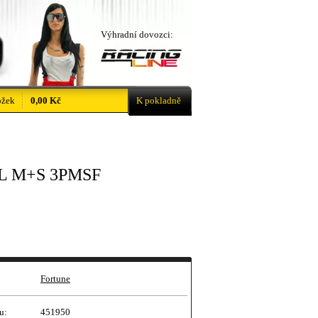
Výhradní dovozci:
ožek
0,00 Kč
K pokladně
XL M+S 3PMSF
Fortune
u:
451950