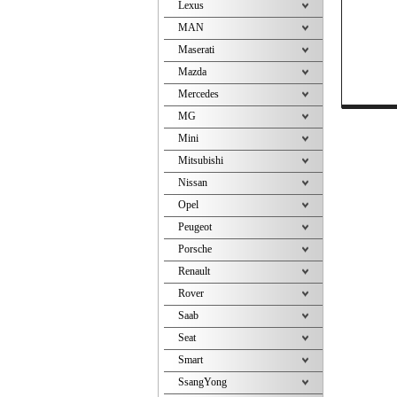
Lexus
MAN
Maserati
Mazda
Mercedes
MG
Mini
Mitsubishi
Nissan
Opel
Peugeot
Porsche
Renault
Rover
Saab
Seat
Smart
SsangYong