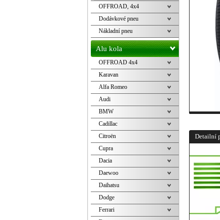
OFFROAD, 4x4
Dodávkové pneu
Nákladní pneu
Alu kola
OFFROAD 4x4
Karavan
Alfa Romeo
Audi
BMW
Cadillac
Citroën
Detailní 
Cupra
Dacia
Daewoo
Daihatsu
Dodge
Ferrari