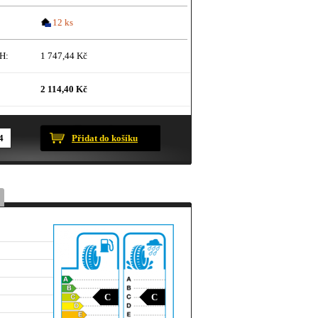
12 ks
H:
1 747,44 Kč
2 114,40 Kč
ustračního charakteru.
Přidat do košíku
C
C