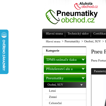
Levné pneumatiky letní, zimní, Alu kol
a litá kola Racing Line
Hlavní strana
Technický rádce
Certifika
>
Pneumatiky
>
Osobní, SUV
>
Hlavní strana
Pneu 
Kategorie
TPMS-snímače tlaku
Pneu Fort
Příslušenství alu a
Parametr
pneu
Pneumatiky
Osobní, SUV
Letní
Zimní
Celoroční