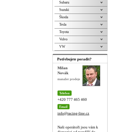
Subaru
Suzuki
Škoda
Tesla
Toyota
Volvo
VW
Potřebujete poradit?
Milan
Novák
manažer prodeje
Telefon
+420 777 465 460
Email
info@racing-line.cz
Naši operátoři jsou vám k
dispozici od pondělí do