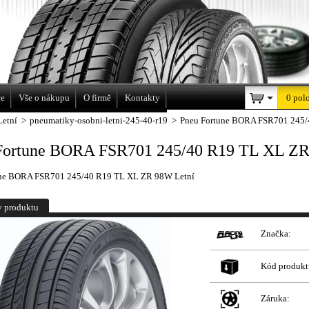
a
ce
Vše o nákupu
O firmě
Kontakty
0 pol
Letní
>
pneumatiky-osobni-letni-245-40-r19
>
Pneu Fortune BORA FSR701 245/
Fortune BORA FSR701 245/40 R19 TL XL ZR
une BORA FSR701 245/40 R19 TL XL ZR 98W Letní
y produktu
Značka:
Kód produkt
Záruka: