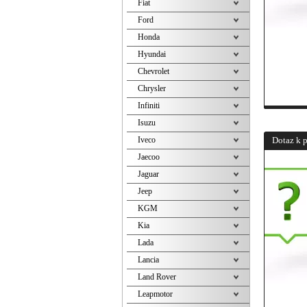
Fiat
Ford
Honda
Hyundai
Chevrolet
Chrysler
Infiniti
Isuzu
Iveco
Dotaz k 
Jaecoo
Jaguar
Jeep
KGM
Kia
Lada
Lancia
Land Rover
Leapmotor