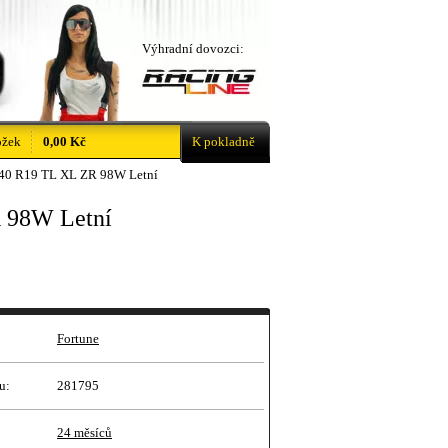
Výhradní dovozci:
ožek
0,00 Kč
K pokladně
40 R19 TL XL ZR 98W Letní
 98W Letní
Fortune
u:
281795
24 měsíců