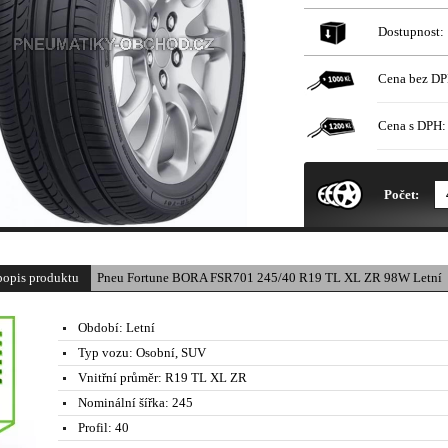
Dostupnost:
Cena bez DP
Cena s DPH:
* Obrázek produktu je pouze il
Počet:
popis produktu
Pneu Fortune BORA FSR701 245/40 R19 TL XL ZR 98W Letní
Období:
Letní
Typ vozu:
Osobní, SUV
Vnitřní průměr:
R19 TL XL ZR
Nominální šířka:
245
Profil:
40