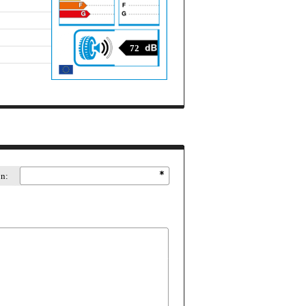
72
on: