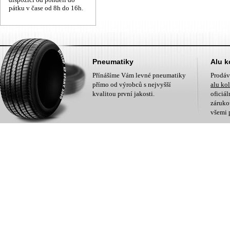
pátku v čase od 8h do 16h.
Pneumatiky
Alu k
Přínášíme Vám levné pneumatiky
Prodá
přímo od výrobců s nejvyšší
alu ko
kvalitou první jakosti.
oficiá
zárukou
všemi 