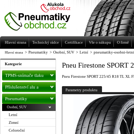
Levné pneumatiky letní, zimní, Alu kola
a litá kola Racing Line
Hlavní strana
Technický rádce
Certifikace
Vše o nákupu
O firmě
>
Pneumatiky
>
Osobní, SUV
>
Letní
>
pneumatiky-osobni-letn
Hlavní strana
Pneu Firestone SPORT 
Kategorie
TPMS-snímače tlaku
Pneu Firestone SPORT 225/45 R18 TL XL F
Příslušenství alu a
Parametry produktu
pneu
Pneumatiky
Osobní, SUV
Letní
Zimní
Celoroční