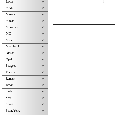
Lexus
MAN
Maserati
Mazda
Mercedes
MG
Mini
Mitsubishi
Nissan
Opel
Peugeot
Porsche
Renault
Rover
Saab
Seat
Smart
SsangYong