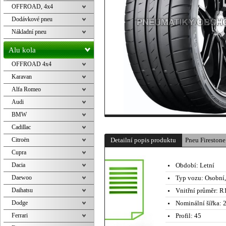
OFFROAD, 4x4
Dodávkové pneu
Nákladní pneu
Alu kola
OFFROAD 4x4
Karavan
Alfa Romeo
Audi
BMW
Cadillac
Citroën
Detailní popis produktu
Pneu Fireston
Cupra
Dacia
Období:
Letní
Daewoo
Typ vozu:
Osobní
Daihatsu
Vnitřní průměr:
R1
Dodge
Nominální šířka:
2
Ferrari
Profil:
45