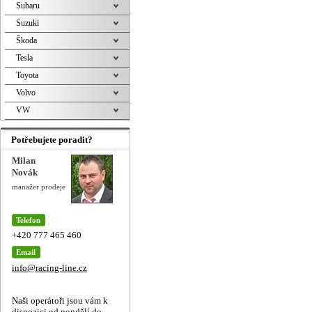
Subaru
Suzuki
Škoda
Tesla
Toyota
Volvo
VW
Potřebujete poradit?
Milan
Novák
manažer prodeje
Telefon
+420 777 465 460
Email
info@racing-line.cz
Naši operátoři jsou vám k
dispozici od pondělí do