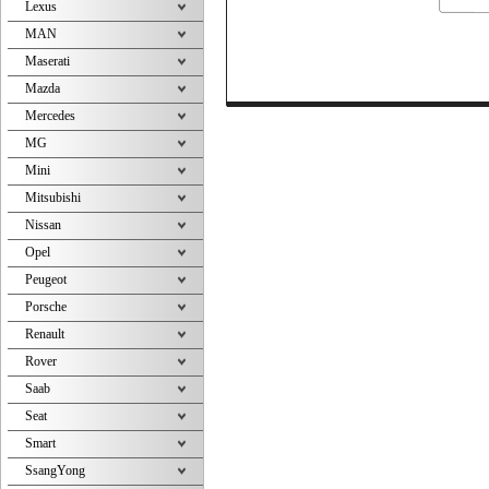
Lexus
MAN
Maserati
Mazda
Mercedes
MG
Mini
Mitsubishi
Nissan
Opel
Peugeot
Porsche
Renault
Rover
Saab
Seat
Smart
SsangYong