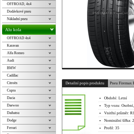
OFFROAD, 4x4
Dodávkové pneu
Nákladní pneu
Alu kola
OFFROAD 4x4
Karavan
Alfa Romeo
Audi
BMW
Cadillac
Citroën
Detailní popis produktu
Pneu Firemax
Cupra
Dacia
Období:
Letní
Daewoo
Typ vozu:
Osobní
Daihatsu
Vnitřní průměr:
R1
Dodge
Nominální šířka:
2
Ferrari
Profil:
35