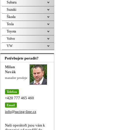
Subaru
Suzuki
Škoda
Tesla
Toyota
Volvo
VW
Potřebujete poradit?
Milan
Novák
manažer prodeje
Telefon
+420 777 465 460
Email
info@racing-line.cz
Naši operátoři jsou vám k
dispozici od pondělí do