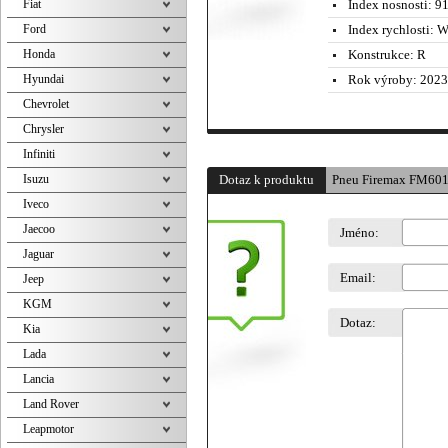
Fiat
Index nosnosti:
91
Ford
Index rychlosti:
W 
Honda
Konstrukce:
R
Hyundai
Rok výroby:
2023
Chevrolet
Chrysler
Infiniti
Isuzu
Dotaz k produktu
Pneu Firemax FM601
Iveco
Jaecoo
Jméno:
Jaguar
Email:
Jeep
KGM
Dotaz:
Kia
Lada
Lancia
Land Rover
Leapmotor