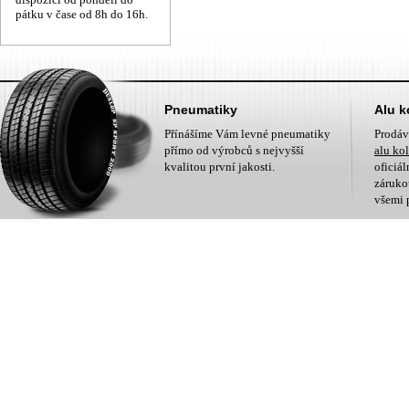
pátku v čase od 8h do 16h.
Pneumatiky
Alu k
Přínášíme Vám levné pneumatiky
Prodá
přímo od výrobců s nejvyšší
alu ko
kvalitou první jakosti.
oficiá
zárukou
všemi 