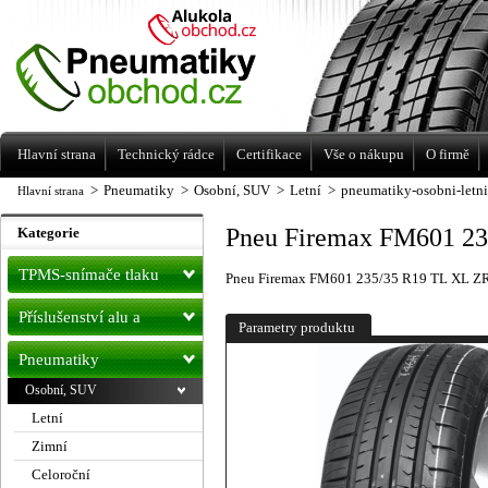
Levné pneumatiky letní, zimní, Alu kola
a litá kola Racing Line
Hlavní strana
Technický rádce
Certifikace
Vše o nákupu
O firmě
>
Pneumatiky
>
Osobní, SUV
>
Letní
>
pneumatiky-osobni-letn
Hlavní strana
Pneu Firemax FM601 23
Kategorie
TPMS-snímače tlaku
Pneu Firemax FM601 235/35 R19 TL XL Z
Příslušenství alu a
Parametry produktu
pneu
Pneumatiky
Osobní, SUV
Letní
Zimní
Celoroční