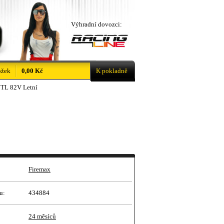
Výhradní dovozci:
ožek
0,00 Kč
K pokladně
 TL 82V Letní
Firemax
u:
434884
24 měsíců