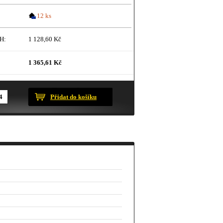
12 ks
H:
1 128,60 Kč
1 365,61 Kč
ustračního charakteru.
Přidat do košíku