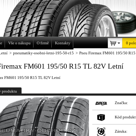
a
ce
Vše o nákupu
O firmě
Kontakty
0 pol
Letní
>
pneumatiky-osobni-letni-195-50-r15
>
Pneu Firemax FM601 195/50 R15
Firemax FM601 195/50 R15 TL 82V Letní
ax FM601 195/50 R15 TL 82V Letní
y produktu
Značka:
Kód produkt
Záruka: