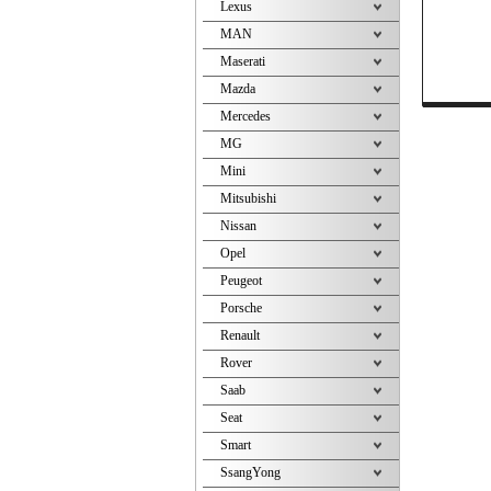
Lexus
MAN
Maserati
Mazda
Mercedes
MG
Mini
Mitsubishi
Nissan
Opel
Peugeot
Porsche
Renault
Rover
Saab
Seat
Smart
SsangYong