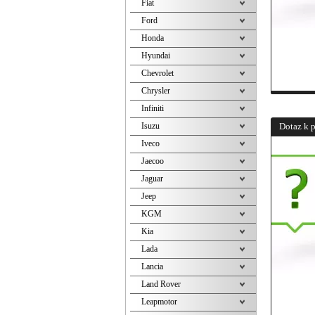
Fiat
Ford
Honda
Hyundai
Chevrolet
Chrysler
Infiniti
Isuzu
Dotaz k 
Iveco
Jaecoo
Jaguar
Jeep
KGM
Kia
Lada
Lancia
Land Rover
Leapmotor