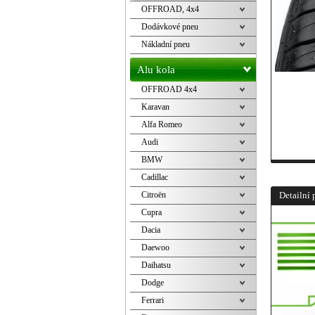
OFFROAD, 4x4
Dodávkové pneu
Nákladní pneu
Alu kola
OFFROAD 4x4
Karavan
Alfa Romeo
Audi
BMW
Cadillac
Citroën
Detailní 
Cupra
Dacia
Daewoo
Daihatsu
Dodge
Ferrari