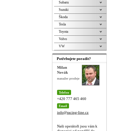
Subaru
Suzuki
Škoda
Tesla
Toyota
Volvo
VW
Potřebujete poradit?
Milan
Novák
manažer prodeje
Telefon
+420 777 465 460
Email
info@racing-line.cz
Naši operátoři jsou vám k
dispozici od pondělí do