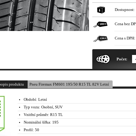
Dostupnost:
Cena bez DP
Cena s DPH:
* Obrázek produktu je pouze il
Počet:
popis produktu
Pneu Firemax FM601 195/50 R15 TL 82V Letní
Období:
Letní
Typ vozu:
Osobní, SUV
Vnitřní průměr:
R15 TL
Nominální šířka:
195
Profil:
50