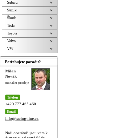
Subaru
Suzuki
Škoda
Tesla
Toyota
Volvo
VW
Potřebujete poradit?
Milan
Novák
manažer prodeje
Telefon
+420 777 465 460
Email
info@racing-line.cz
Naši operátoři jsou vám k
dispozici od pondělí do