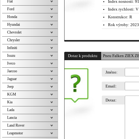
Fiat
Index nosnosti:
91
Ford
Index rychlosti:
V 
Honda
Konstrukce:
R
Hyundai
Rok výroby:
2023
Chevrolet
Chrysler
Infiniti
Isuzu
Dotaz k produktu
Pneu Falken ZIEX Z
Iveco
Jaecoo
Jméno:
Jaguar
Email:
Jeep
KGM
Dotaz:
Kia
Lada
Lancia
Land Rover
Leapmotor