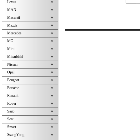
Lexus
MAN
Maserati
Mazda
Mercedes
MG
Mini
Mitsubishi
Nissan
Opel
Peugeot
Porsche
Renault
Rover
Saab
Seat
Smart
SsangYong