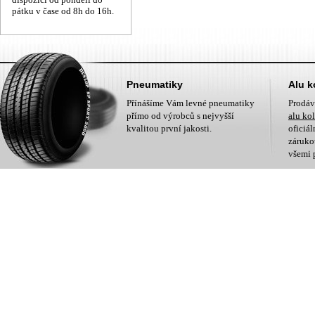
pátku v čase od 8h do 16h.
Pneumatiky
Alu k
Přínášíme Vám levné pneumatiky
Prodá
přímo od výrobců s nejvyšší
alu ko
kvalitou první jakosti.
oficiá
zárukou
všemi 