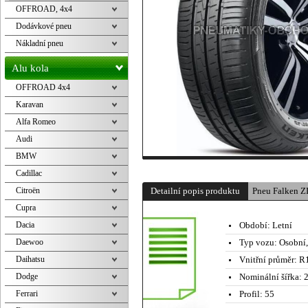
OFFROAD, 4x4
Dodávkové pneu
Nákladní pneu
Alu kola
OFFROAD 4x4
Karavan
Alfa Romeo
Audi
BMW
Cadillac
Citroën
Detailní popis produktu
Pneu Falken 
Cupra
Dacia
Období:
Letní
Daewoo
Typ vozu:
Osobní
Daihatsu
Vnitřní průměr:
R1
Dodge
Nominální šířka:
2
Ferrari
Profil:
55