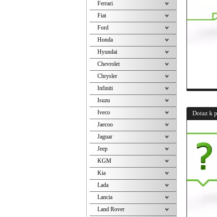
Ferrari
Fiat
Ford
Honda
Hyundai
Chevrolet
Chrysler
Infiniti
Isuzu
Iveco
Dotaz k 
Jaecoo
Jaguar
Jeep
KGM
Kia
Lada
Lancia
Land Rover