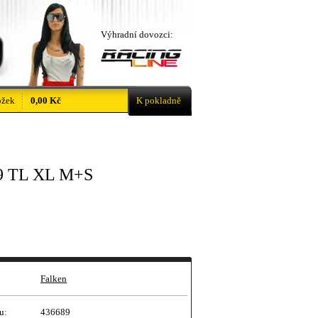
Výhradní dovozci:
ožek
0,00 Kč
K pokladně
9 TL XL M+S
Falken
u:
436689