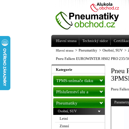
Levné pneumatiky letní, zimní, Alu kol
a litá kola Racing Line
Hlavní strana
Technický rádce
Certifika
>
Pneumatiky
>
Osobní, SUV
>
Hlavní strana
Pneu Falken EUROWINTER HS02 PRO 235/5
Pneu 
Kategorie
3PMSF
TPMS-snímače tlaku
Pneu Falk
Příslušenství alu a
pneu
Parametr
Pneumatiky
Osobní, SUV
Letní
Zimní