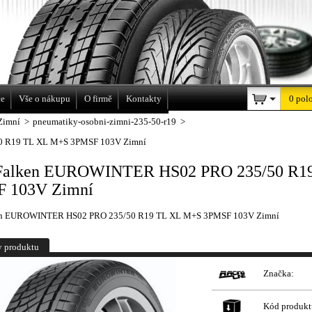
a
ce
Vše o nákupu
O firmě
Kontakty
0 pol
Zimní
>
pneumatiky-osobni-zimni-235-50-r19
>
0 R19 TL XL M+S 3PMSF 103V Zimní
Falken EUROWINTER HS02 PRO 235/50 R1
 103V Zimní
en EUROWINTER HS02 PRO 235/50 R19 TL XL M+S 3PMSF 103V Zimní
y produktu
Značka:
Kód produkt