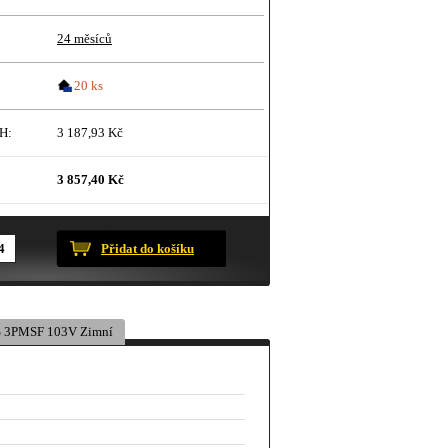
24 měsíců
20 ks
H:
3 187,93 Kč
3 857,40 Kč
ustračního charakteru.
Přidat do košíku
 3PMSF 103V Zimní