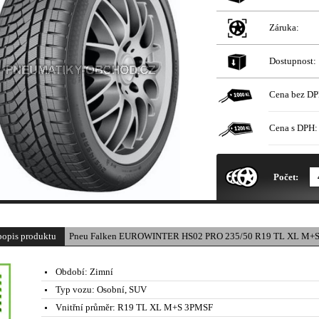
Záruka:
Dostupnost:
Cena bez DP
Cena s DPH:
* Obrázek produktu je pouze il
Počet:
popis produktu
Pneu Falken EUROWINTER HS02 PRO 235/50 R19 TL XL M+S
Období:
Zimní
Typ vozu:
Osobní, SUV
Vnitřní průměr:
R19 TL XL M+S 3PMSF