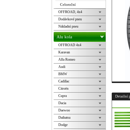
Celoroční
OFFROAD, 4x4
Dodávkové pneu
Nákladní pneu
Alu kola
OFFROAD 4x4
Karavan
Alfa Romeo
Audi
BMW
Cadillac
Citroën
Cupra
Detailní 
Dacia
Daewoo
Daihatsu
Dodge