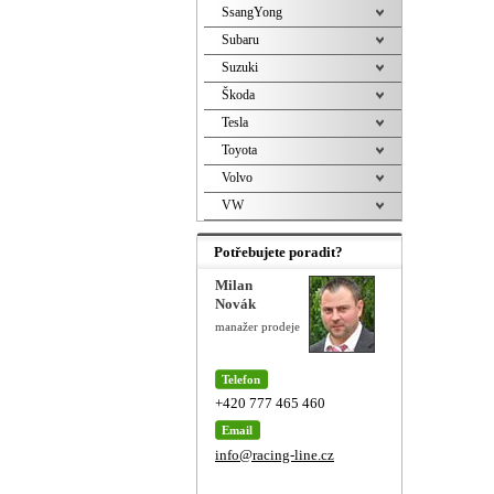
SsangYong
Subaru
Suzuki
Škoda
Tesla
Toyota
Volvo
VW
Potřebujete poradit?
Milan
Novák
manažer prodeje
Telefon
+420 777 465 460
Email
info@racing-line.cz