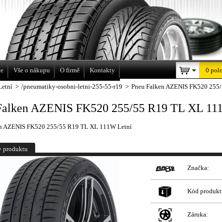
a
ce
Vše o nákupu
O firmě
Kontakty
0 pol
Letní
>
/pneumatiky-osobni-letni-255-55-r19
>
Pneu Falken AZENIS FK520 255
Falken AZENIS FK520 255/55 R19 TL XL 11
en AZENIS FK520 255/55 R19 TL XL 111W Letní
y produktu
Značka:
Kód produkt
Záruka: