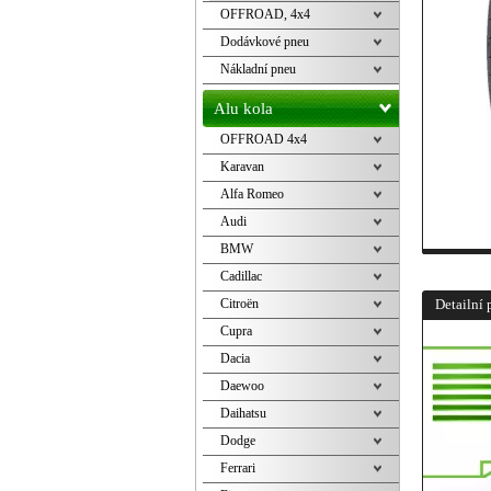
OFFROAD, 4x4
Dodávkové pneu
Nákladní pneu
Alu kola
OFFROAD 4x4
Karavan
Alfa Romeo
Audi
BMW
Cadillac
Citroën
Detailní 
Cupra
Dacia
Daewoo
Daihatsu
Dodge
Ferrari