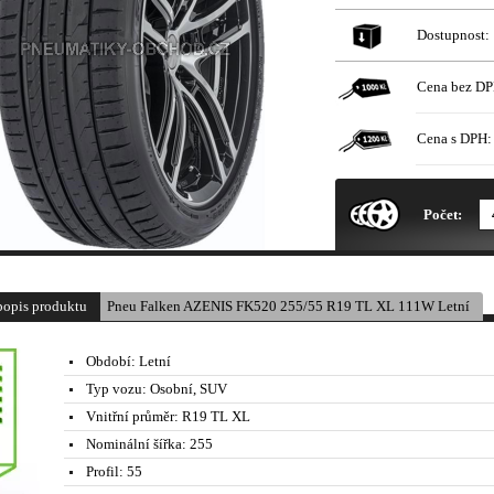
Dostupnost:
Cena bez DP
Cena s DPH:
* Obrázek produktu je pouze il
Počet:
popis produktu
Pneu Falken AZENIS FK520 255/55 R19 TL XL 111W Letní
Období:
Letní
Typ vozu:
Osobní, SUV
Vnitřní průměr:
R19 TL XL
Nominální šířka:
255
Profil:
55