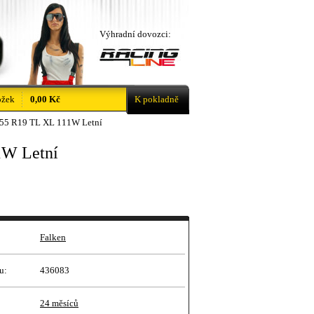
Výhradní dovozci:
ožek
0,00 Kč
K pokladně
/55 R19 TL XL 111W Letní
1W Letní
Falken
u:
436083
24 měsíců