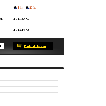
4 ks
20 ks
H:
2 721,85 Kč
3 293,44 Kč
ustračního charakteru.
Přidat do košíku