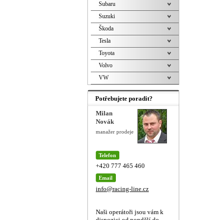
Subaru
Suzuki
Škoda
Tesla
Toyota
Volvo
VW
Potřebujete poradit?
Milan
Novák
manažer prodeje
Telefon
+420 777 465 460
Email
info@racing-line.cz
Naši operátoři jsou vám k
dispozici od pondělí do