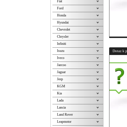
Fiat
Ford
Honda
Hyundai
Chevrolet
Chrysler
Infiniti
Isuzu
Dotaz k 
Iveco
Jaecoo
Jaguar
Jeep
KGM
Kia
Lada
Lancia
Land Rover
Leapmotor