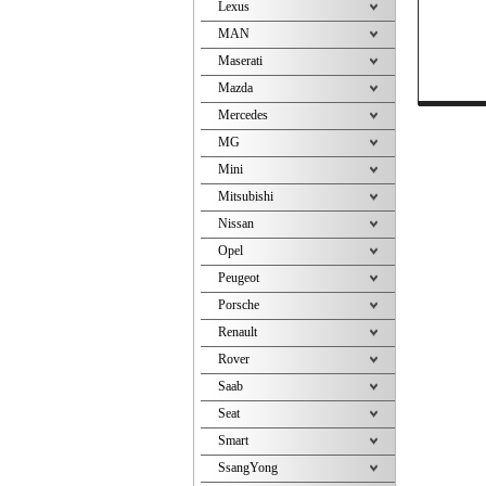
Lexus
MAN
Maserati
Mazda
Mercedes
MG
Mini
Mitsubishi
Nissan
Opel
Peugeot
Porsche
Renault
Rover
Saab
Seat
Smart
SsangYong