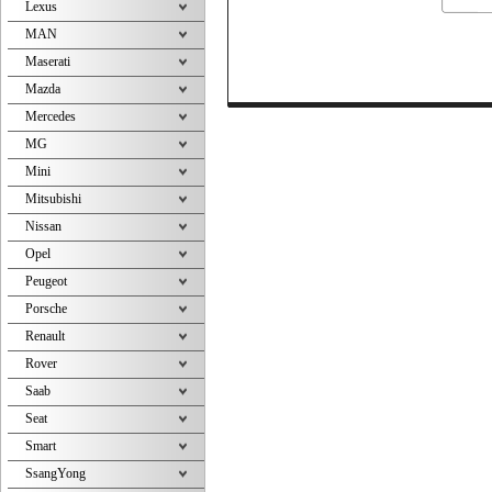
Lexus
MAN
Maserati
Mazda
Mercedes
MG
Mini
Mitsubishi
Nissan
Opel
Peugeot
Porsche
Renault
Rover
Saab
Seat
Smart
SsangYong