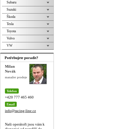
Subaru
Suzuki
Škoda
Tesla
Toyota
Volvo
VW
Potřebujete poradit?
Milan
Novák
manažer prodeje
Telefon
+420 777 465 460
Email
info@racing-line.cz
Naši operátoři jsou vám k
dispozici od pondělí do