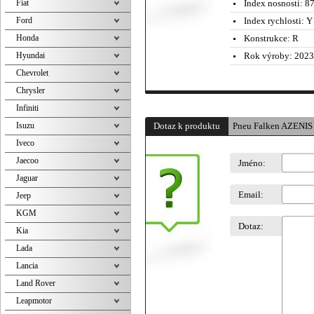
Fiat
Index nosnosti:
87
Ford
Index rychlosti:
Y 
Honda
Konstrukce:
R
Hyundai
Rok výroby:
2023
Chevrolet
Chrysler
Infiniti
Isuzu
Dotaz k produktu
Pneu Falken AZENIS
Iveco
Jaecoo
Jméno:
Jaguar
Email:
Jeep
KGM
Dotaz:
Kia
Lada
Lancia
Land Rover
Leapmotor