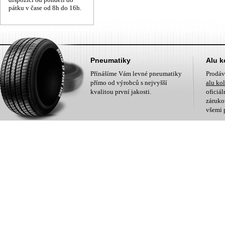
pátku v čase od 8h do 16h.
Pneumatiky
Alu k
Přínášíme Vám levné pneumatiky
Prodá
přímo od výrobců s nejvyšší
alu ko
kvalitou první jakosti.
oficiá
zárukou
všemi 