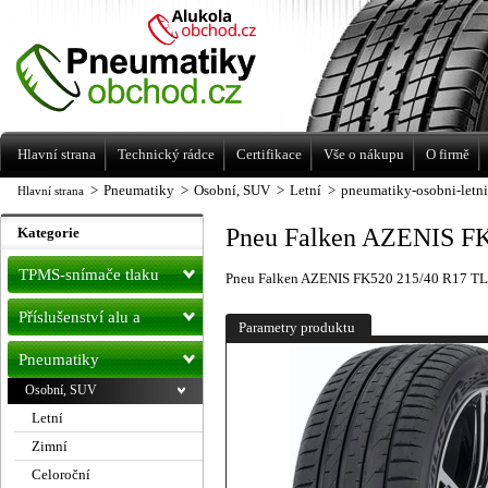
Levné pneumatiky letní, zimní, Alu kola
a litá kola Racing Line
Hlavní strana
Technický rádce
Certifikace
Vše o nákupu
O firmě
>
Pneumatiky
>
Osobní, SUV
>
Letní
>
pneumatiky-osobni-letn
Hlavní strana
Pneu Falken AZENIS FK
Kategorie
TPMS-snímače tlaku
Pneu Falken AZENIS FK520 215/40 R17 TL
Příslušenství alu a
Parametry produktu
pneu
Pneumatiky
Osobní, SUV
Letní
Zimní
Celoroční