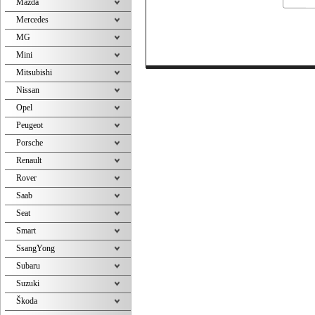
Mazda
Mercedes
MG
Mini
Mitsubishi
Nissan
Opel
Peugeot
Porsche
Renault
Rover
Saab
Seat
Smart
SsangYong
Subaru
Suzuki
Škoda