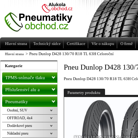
Levné pneumatiky letní, zimní, Alu kola
a litá kola Racing Line
Hlavní strana
Technický rádce
Certifikace
Vše o nákupu
O firmě
>
Pneu Dunlop D428 130/70 R18 TL 63H Celoroční
Hlavní strana
Pneu Dunlop D428 130/
Kategorie
TPMS-snímače tlaku
Pneu Dunlop D428 130/70 R18 TL 63H Cel
Příslušenství alu a
Parametry produktu
pneu
Pneumatiky
Osobní, SUV
OFFROAD, 4x4
Dodávkové pneu
Nákladní pneu