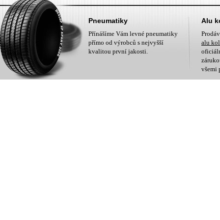
Pneumatiky
Alu k
Přínášíme Vám levné pneumatiky
Prodá
přímo od výrobců s nejvyšší
alu ko
kvalitou první jakosti.
oficiá
zárukou
všemi 