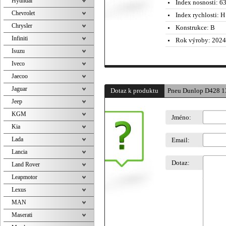
Hyundai
Index nosnosti:
63
Chevrolet
Index rychlosti:
H 
Chrysler
Konstrukce:
B
Infiniti
Rok výroby:
2024
Isuzu
Iveco
Jaecoo
Jaguar
Dotaz k produktu
Pneu Dunlop D428 1
Jeep
KGM
Jméno:
Kia
Lada
Email:
Lancia
Dotaz:
Land Rover
Leapmotor
Lexus
MAN
Maserati