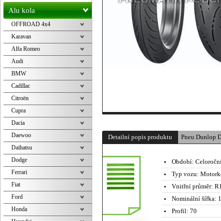
Alu kola
OFFROAD 4x4
Karavan
Alfa Romeo
Audi
BMW
Cadillac
Citroën
Cupra
Dacia
Daewoo
Detailní popis produktu
Pneu Dunlop D
Daihatsu
Dodge
Období:
Celoročn
Ferrari
Typ vozu:
Motork
Fiat
Vnitřní průměr:
R1
Ford
Nominální šířka:
1
Honda
Profil:
70