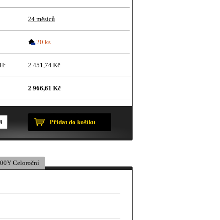
24 měsíců
20 ks
H:
2 451,74 Kč
2 966,61 Kč
ustračního charakteru.
Přidat do košíku
00Y Celoroční