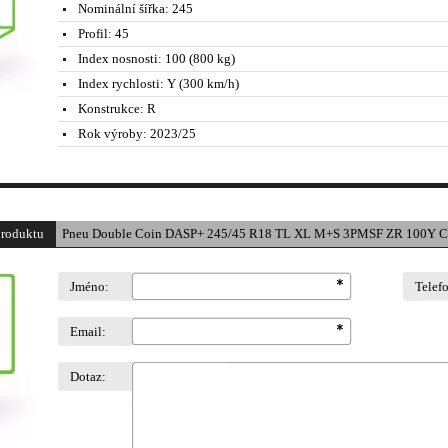
Nominální šířka:
245
Profil:
45
Index nosnosti:
100 (800 kg)
Index rychlosti:
Y (300 km/h)
Konstrukce:
R
Rok výroby:
2023/25
produktu
Pneu Double Coin DASP+ 245/45 R18 TL XL M+S 3PMSF ZR 100Y Ce
Jméno:
Telef
Email:
Dotaz: