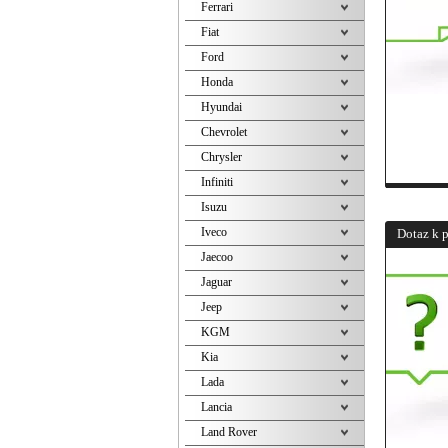
Ferrari
Fiat
Ford
Honda
Hyundai
Chevrolet
Chrysler
Infiniti
Isuzu
Iveco
Dotaz k 
Jaecoo
Jaguar
Jeep
KGM
Kia
Lada
Lancia
Land Rover