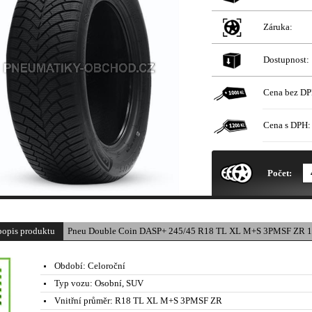
Záruka:
Dostupnost:
Cena bez DP
Cena s DPH:
* Obrázek produktu je pouze il
Počet:
popis produktu
Pneu Double Coin DASP+ 245/45 R18 TL XL M+S 3PMSF ZR 1
Období:
Celoroční
Typ vozu:
Osobní, SUV
Vnitřní průměr:
R18 TL XL M+S 3PMSF ZR