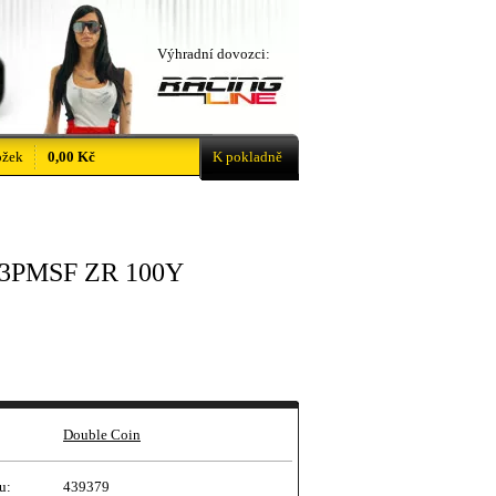
Výhradní dovozci:
ožek
0,00 Kč
K pokladně
 3PMSF ZR 100Y
Double Coin
u:
439379