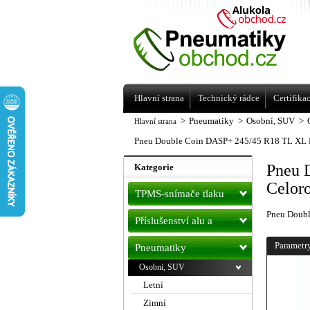
Levné pneumatiky letní, zimní, Alu kol
a litá kola Racing Line
Hlavní strana
Technický rádce
Certifika
>
Pneumatiky
>
Osobní, SUV
>
Hlavní strana
Pneu Double Coin DASP+ 245/45 R18 TL XL
Pneu 
Kategorie
Celor
TPMS-snímače tlaku
Pneu Doub
Příslušenství alu a
pneu
Parametr
Pneumatiky
Osobní, SUV
Letní
Zimní