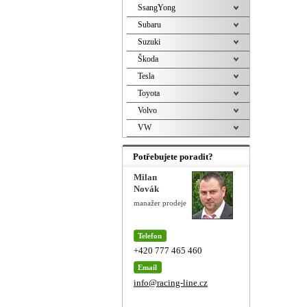
SsangYong
Subaru
Suzuki
Škoda
Tesla
Toyota
Volvo
VW
Potřebujete poradit?
Milan
Novák
manažer prodeje
Telefon
+420 777 465 460
Email
info@racing-line.cz