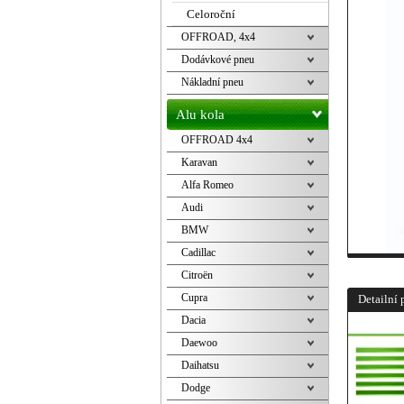
Celoroční
OFFROAD, 4x4
Dodávkové pneu
Nákladní pneu
Alu kola
OFFROAD 4x4
Karavan
Alfa Romeo
Audi
BMW
Cadillac
Citroën
Cupra
Detailní 
Dacia
Daewoo
Daihatsu
Dodge