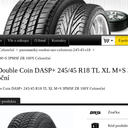
a
ce
Vše o nákupu
O firmě
Kontakty
0 pol
Celoroční
>
pneumatiky-osobni-suv-celorocni-245-45-r18
>
 M+S 3PMSF ZR 100Y Celoroční
Double Coin DASP+ 245/45 R18 TL XL M+S
oční
le Coin DASP+ 245/45 R18 TL XL M+S 3PMSF ZR 100Y Celoroční
y produktu
Značka:
Kód produkt