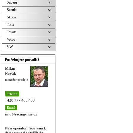
Subaru
Suzuki
Škoda
Tesla
Toyota
Volvo
VW
Potřebujete poradit?
Milan
Novák
manažer prodeje
Telefon
+420 777 465 460
Email
info@racing-line.cz
Naši operátoři jsou vám k
dispozici od pondělí do