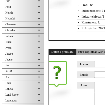
Fiat
Profil:
65
Ford
Index nosnosti:
91
Honda
Index rychlosti:
T 
Hyundai
Konstrukce:
R
Chevrolet
Rok výroby:
2023
Chrysler
Infiniti
Isuzu
Iveco
Dotaz k produktu
Pneu Diplomat WIN
Jaecoo
Jaguar
Jméno:
Jeep
KGM
Email:
Kia
Lada
Dotaz:
Lancia
Land Rover
Leapmotor