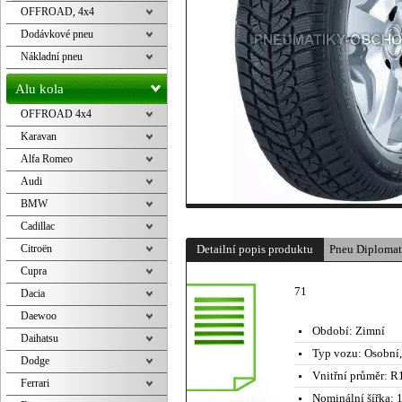
OFFROAD, 4x4
Dodávkové pneu
Nákladní pneu
Alu kola
OFFROAD 4x4
Karavan
Alfa Romeo
Audi
BMW
Cadillac
Citroën
Detailní popis produktu
Pneu Diploma
Cupra
71
Dacia
Daewoo
Období:
Zimní
Daihatsu
Typ vozu:
Osobní
Dodge
Vnitřní průměr:
R1
Ferrari
Nominální šířka:
1