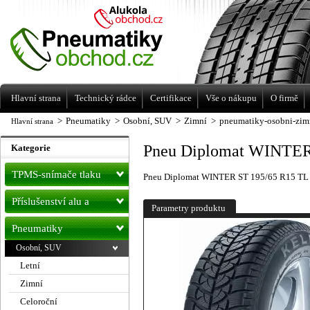
Levné pneumatiky letní, zimní, Alu kola
a litá kola Racing Line
Hlavní strana
Technický rádce
Certifikace
Vše o nákupu
O firmě
>
Pneumatiky
>
Osobní, SUV
>
Zimní
>
pneumatiky-osobni-zim
Hlavní strana
Pneu Diplomat WINTER
Kategorie
TPMS-snímače tlaku
Pneu Diplomat WINTER ST 195/65 R15 T
Příslušenství alu a
Parametry produktu
pneu
Pneumatiky
Osobní, SUV
Letní
Zimní
Celoroční