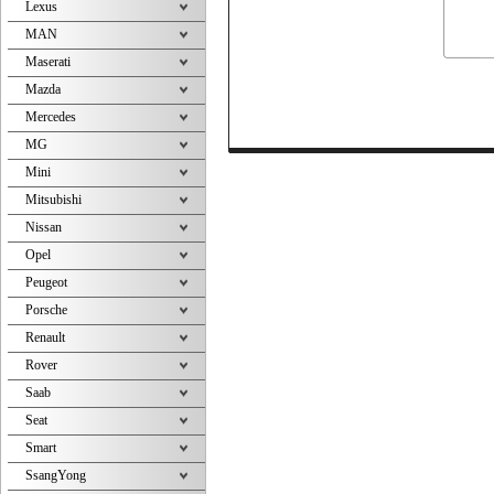
Lexus
MAN
Maserati
Mazda
Mercedes
MG
Mini
Mitsubishi
Nissan
Opel
Peugeot
Porsche
Renault
Rover
Saab
Seat
Smart
SsangYong