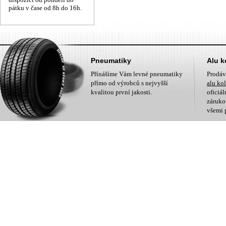
pátku v čase od 8h do 16h.
Pneumatiky
Alu k
Přínášíme Vám levné pneumatiky
Prodá
přímo od výrobců s nejvyšší
alu ko
kvalitou první jakosti.
oficiá
zárukou
všemi 