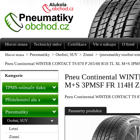
Levné pneumatiky letní, zimní, Alu kola
a litá kola Racing Line
Hlavní strana
Technický rádce
Certifikace
Vše o nákupu
O firmě
>
Pneumatiky
>
Osobní, SUV
>
Zimní
>
/pneumatiky-osobni-zi
Hlavní strana
Pneu Continental WINTER CONTACT TS 870 P 265/60 R18 TL XL M+S 3PMS
Pneu Continental WIN
Kategorie
M+S 3PMSF FR 114H Z
TPMS-snímače tlaku
Pneu Continental WINTER CONTACT TS 8
Příslušenství alu a
pneu
Parametry produktu
Pneumatiky
Osobní, SUV
Letní
Zimní