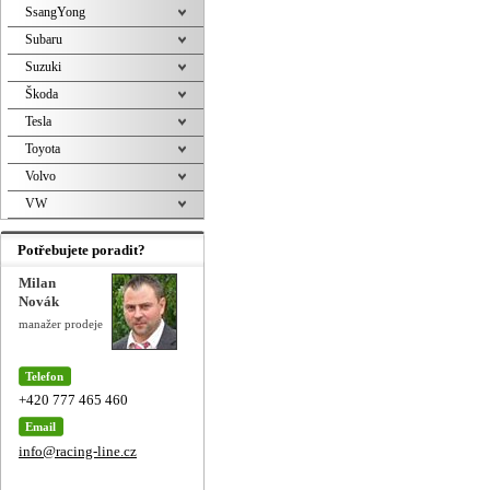
SsangYong
Subaru
Suzuki
Škoda
Tesla
Toyota
Volvo
VW
Potřebujete poradit?
Milan
Novák
manažer prodeje
Telefon
+420 777 465 460
Email
info@racing-line.cz