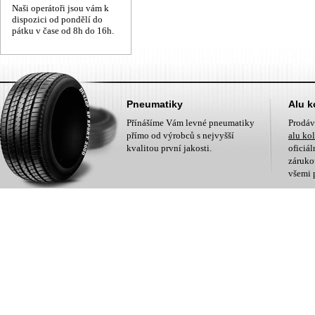
Naši operátoři jsou vám k
dispozici od pondělí do
pátku v čase od 8h do 16h.
Pneumatiky
Alu k
Přínášíme Vám levné pneumatiky
Prodá
přímo od výrobců s nejvyšší
alu ko
kvalitou první jakosti.
oficiá
zárukou
všemi 