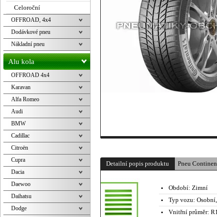
Celoroční
OFFROAD, 4x4
Dodávkové pneu
Nákladní pneu
Alu kola
OFFROAD 4x4
Karavan
Alfa Romeo
Audi
BMW
Cadillac
Citroën
Cupra
Detailní popis produktu
Pneu Contine
Dacia
Daewoo
Období:
Zimní
Daihatsu
Typ vozu:
Osobní
Dodge
Vnitřní průměr:
R1