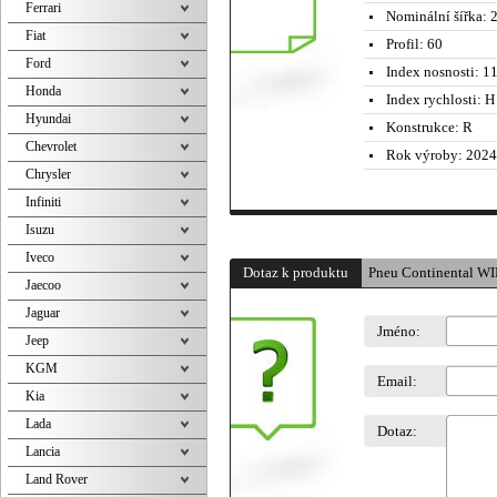
Ferrari
Nominální šířka:
2
Fiat
Profil:
60
Ford
Index nosnosti:
11
Honda
Index rychlosti:
H 
Hyundai
Konstrukce:
R
Chevrolet
Rok výroby:
2024
Chrysler
Infiniti
Isuzu
Iveco
Dotaz k produktu
Pneu Continental 
Jaecoo
Jaguar
Jméno:
Jeep
KGM
Email:
Kia
Lada
Dotaz:
Lancia
Land Rover