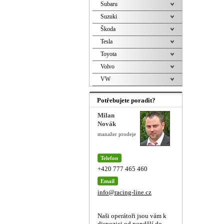
Subaru
Suzuki
Škoda
Tesla
Toyota
Volvo
VW
Potřebujete poradit?
Milan
Novák
manažer prodeje
Telefon
+420 777 465 460
Email
info@racing-line.cz
Naši operátoři jsou vám k
dispozici od pondělí do