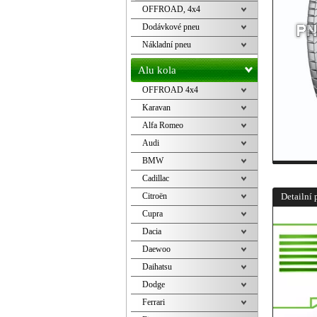
OFFROAD, 4x4
Dodávkové pneu
Nákladní pneu
Alu kola
OFFROAD 4x4
Karavan
Alfa Romeo
Audi
BMW
Cadillac
Citroën
Detailní 
Cupra
Dacia
Daewoo
Daihatsu
Dodge
Ferrari