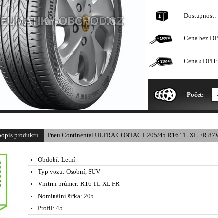
Dostupnost:
Cena bez DP
Cena s DPH:
* Obrázek produktu je pouze il
Počet:
popis produktu
Pneu Continental ULTRA CONTACT 205/45 R16 TL XL FR 87W
Období:
Letní
Typ vozu:
Osobní, SUV
Vnitřní průměr:
R16 TL XL FR
Nominální šířka:
205
Profil:
45