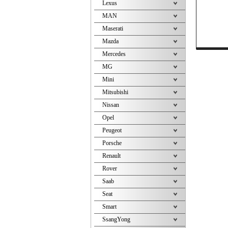
Lexus
MAN
Maserati
Mazda
Mercedes
MG
Mini
Mitsubishi
Nissan
Opel
Peugeot
Porsche
Renault
Rover
Saab
Seat
Smart
SsangYong