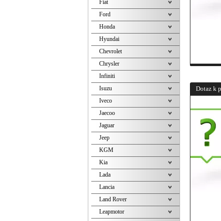
Fiat
Ford
Honda
Hyundai
Chevrolet
Chrysler
Infiniti
Isuzu
Dotaz k 
Iveco
Jaecoo
Jaguar
Jeep
KGM
Kia
Lada
Lancia
Land Rover
Leapmotor