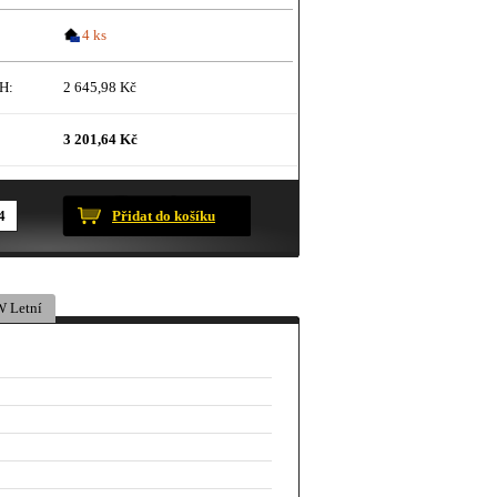
4 ks
H:
2 645,98 Kč
3 201,64 Kč
ustračního charakteru.
Přidat do košíku
 Letní