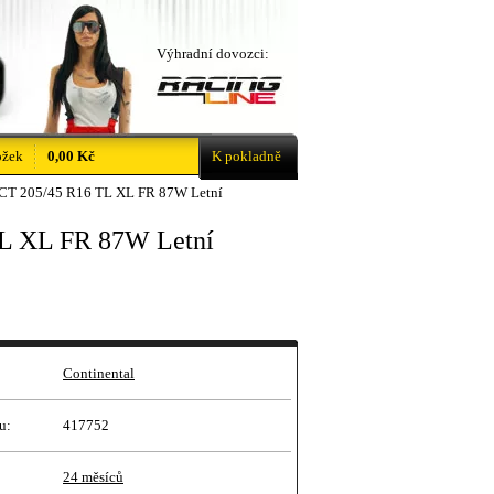
Výhradní dovozci:
ožek
0,00 Kč
K pokladně
CT 205/45 R16 TL XL FR 87W Letní
L XL FR 87W Letní
Continental
u:
417752
24 měsíců