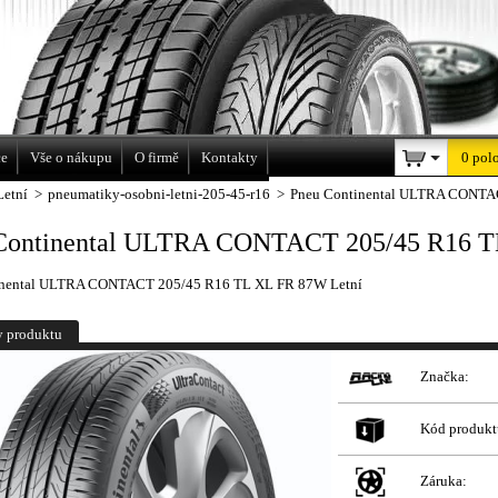
a
ce
Vše o nákupu
O firmě
Kontakty
0 pol
Letní
>
pneumatiky-osobni-letni-205-45-r16
>
Pneu Continental ULTRA CONTA
Continental ULTRA CONTACT 205/45 R16 T
inental ULTRA CONTACT 205/45 R16 TL XL FR 87W Letní
y produktu
Značka:
Kód produkt
Záruka: