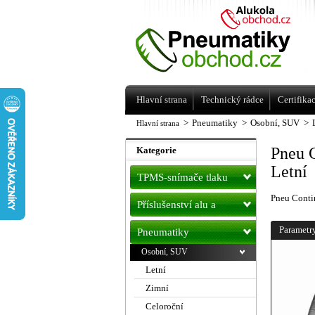
Levné pneumatiky letní, zimní, Alu kol
a litá kola Racing Line
Hlavní strana
Technický rádce
Certifika
>
Pneumatiky
>
Osobní, SUV
>
Hlavní strana
Pneu 
Kategorie
Letní
TPMS-snímače tlaku
Pneu Cont
Příslušenství alu a
pneu
Parametr
Pneumatiky
Osobní, SUV
Letní
Zimní
Celoroční