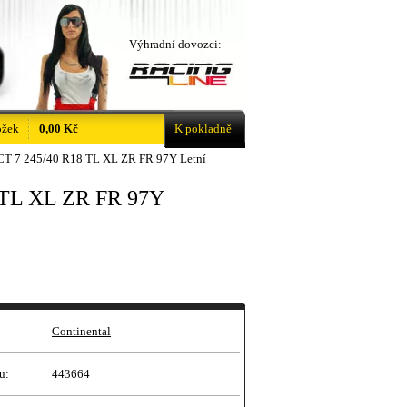
Výhradní dovozci:
ožek
0,00 Kč
K pokladně
T 7 245/40 R18 TL XL ZR FR 97Y Letní
 TL XL ZR FR 97Y
Continental
u:
443664