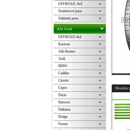
OFFROAD, 4x4
Dodávkové pneu
Nákladní pneu
Alu kola
OFFROAD 4x4
Karavan
Alfa Romeo
Audi
BMW
Cadillac
Citroën
Cupra
Detailní 
Dacia
Daewoo
Daihatsu
Dodge
Ferrari