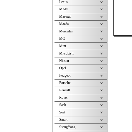
Lexus
MAN
Maserati
Mazda
Mercedes
MG
Mini
Mitsubishi
Nissan
Opel
Peugeot
Porsche
Renault
Rover
Saab
Seat
Smart
SsangYong