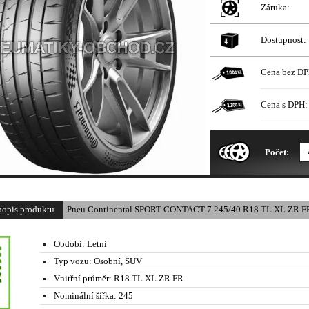
Záruka:
Dostupnost:
Cena bez DP
Cena s DPH:
* Obrázek produktu je pouze il
Počet:
popis produktu
Pneu Continental SPORT CONTACT 7 245/40 R18 TL XL ZR FR
Období:
Letní
Typ vozu:
Osobní, SUV
Vnitřní průměr:
R18 TL XL ZR FR
Nominální šířka:
245