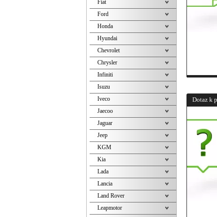
Fiat
Ford
Honda
Hyundai
Chevrolet
Chrysler
Infiniti
Isuzu
Iveco
Dotaz k 
Jaecoo
Jaguar
Jeep
KGM
Kia
Lada
Lancia
Land Rover
Leapmotor