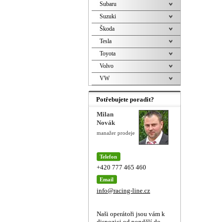
Subaru
Suzuki
Škoda
Tesla
Toyota
Volvo
VW
Potřebujete poradit?
Milan
Novák
manažer prodeje
Telefon
+420 777 465 460
Email
info@racing-line.cz
Naši operátoři jsou vám k
dispozici od pondělí do