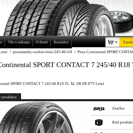
a
ce
Vše o nákupu
O firmě
Kontakty
0 pol
Letní
>
pneumatiky-osobni-letni-245-40-r18
>
Pneu Continental SPORT CONTAC
Continental SPORT CONTACT 7 245/40 R18
inental SPORT CONTACT 7 245/40 R18 TL XL ZR FR 97Y Letní
y produktu
Značka:
Kód produkt