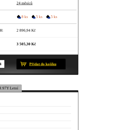
24 měsíců
8 ks
5 ks
5 ks
H:
2 896,94 Kč
3 505,30 Kč
ustračního charakteru.
Přidat do košíku
 97Y Letní