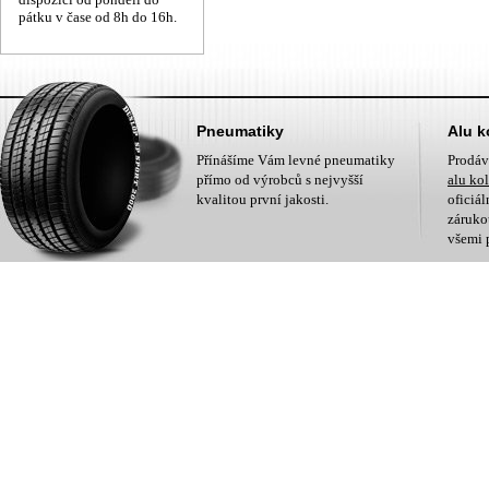
pátku v čase od 8h do 16h.
Pneumatiky
Alu k
Přínášíme Vám levné pneumatiky
Prodá
přímo od výrobců s nejvyšší
alu ko
kvalitou první jakosti.
oficiá
zárukou
všemi 