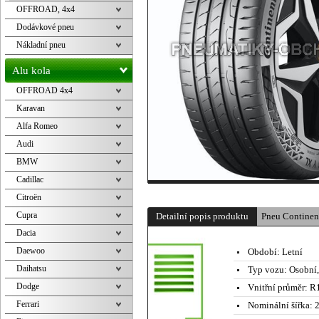
OFFROAD, 4x4
Dodávkové pneu
Nákladní pneu
Alu kola
OFFROAD 4x4
Karavan
Alfa Romeo
Audi
BMW
Cadillac
Citroën
Cupra
Detailní popis produktu
Pneu Contine
Dacia
Daewoo
Období:
Letní
Daihatsu
Typ vozu:
Osobní
Dodge
Vnitřní průměr:
R1
Ferrari
Nominální šířka:
2