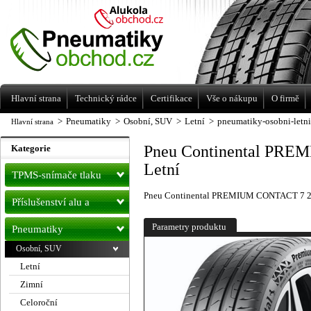
Levné pneumatiky letní, zimní, Alu kola
a litá kola Racing Line
Hlavní strana
Technický rádce
Certifikace
Vše o nákupu
O firmě
>
Pneumatiky
>
Osobní, SUV
>
Letní
>
pneumatiky-osobni-letn
Hlavní strana
Pneu Continental PRE
Kategorie
Letní
TPMS-snímače tlaku
Pneu Continental PREMIUM CONTACT 7 23
Příslušenství alu a
pneu
Parametry produktu
Pneumatiky
Osobní, SUV
Letní
Zimní
Celoroční