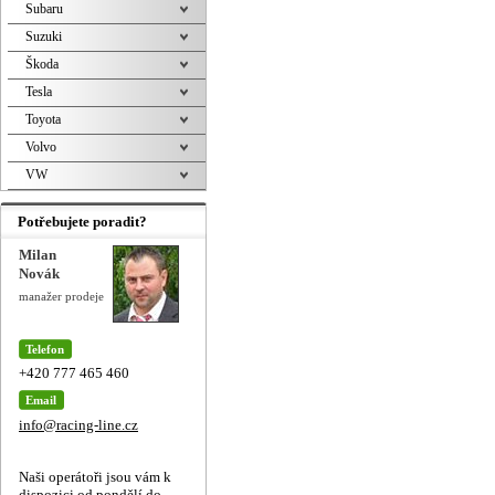
Subaru
Suzuki
Škoda
Tesla
Toyota
Volvo
VW
Potřebujete poradit?
Milan
Novák
manažer prodeje
Telefon
+420 777 465 460
Email
info@racing-line.cz
Naši operátoři jsou vám k
dispozici od pondělí do