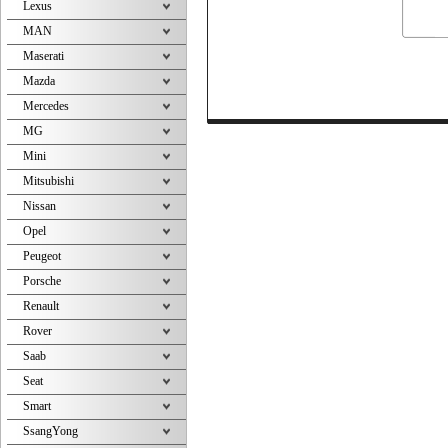
Lexus
MAN
Maserati
Mazda
Mercedes
MG
Mini
Mitsubishi
Nissan
Opel
Peugeot
Porsche
Renault
Rover
Saab
Seat
Smart
SsangYong