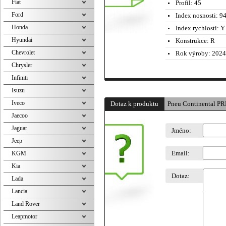
Fiat
Profil:
45
Ford
Index nosnosti:
94
Honda
Index rychlosti:
Y 
Hyundai
Konstrukce:
R
Chevrolet
Rok výroby:
2024
Chrysler
Infiniti
Isuzu
Iveco
Dotaz k produktu
Pneu Continental 
Jaecoo
Jaguar
Jméno:
Jeep
Email:
KGM
Kia
Dotaz:
Lada
Lancia
Land Rover
Leapmotor