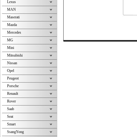
Lexus
MAN
Maserati
Mazda
Mercedes
MG
Mini
Mitsubishi
Nissan
Opel
Peugeot
Porsche
Renault
Rover
Saab
Seat
Smart
SsangYong