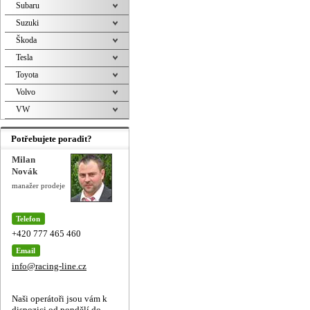
Subaru
Suzuki
Škoda
Tesla
Toyota
Volvo
VW
Potřebujete poradit?
Milan
Novák
manažer prodeje
Telefon
+420 777 465 460
Email
info@racing-line.cz
Naši operátoři jsou vám k
dispozici od pondělí do