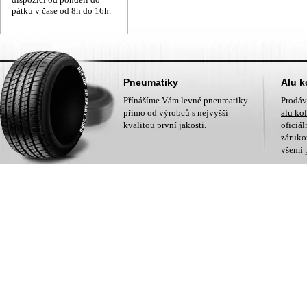
pátku v čase od 8h do 16h.
Pneumatiky
Alu k
Přínášíme Vám levné pneumatiky
Prodá
přímo od výrobců s nejvyšší
alu ko
kvalitou první jakosti.
oficiá
zárukou
všemi 