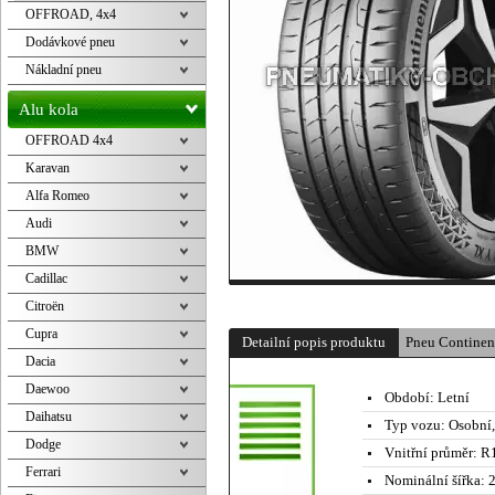
OFFROAD, 4x4
Dodávkové pneu
Nákladní pneu
Alu kola
OFFROAD 4x4
Karavan
Alfa Romeo
Audi
BMW
Cadillac
Citroën
Cupra
Detailní popis produktu
Pneu Contine
Dacia
Daewoo
Období:
Letní
Daihatsu
Typ vozu:
Osobní
Dodge
Vnitřní průměr:
R1
Ferrari
Nominální šířka:
2