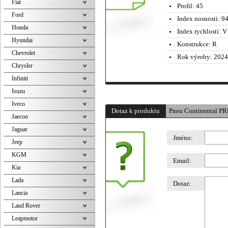
Fiat
Profil:
45
Ford
Index nosnosti:
94
Honda
Index rychlosti:
V 
Hyundai
Konstrukce:
R
Chevrolet
Rok výroby:
2024
Chrysler
Infiniti
Isuzu
Iveco
Dotaz k produktu
Pneu Continental 
Jaecoo
Jaguar
Jméno:
Jeep
KGM
Email:
Kia
Lada
Dotaz:
Lancia
Land Rover
Leapmotor