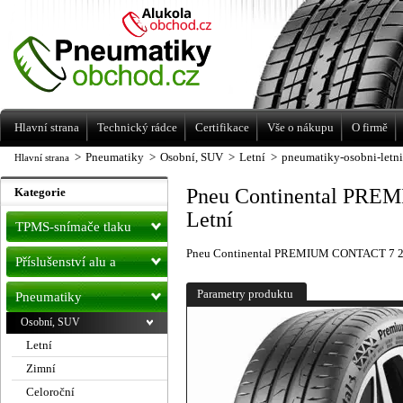
Levné pneumatiky letní, zimní, Alu kola
a litá kola Racing Line
Hlavní strana
Technický rádce
Certifikace
Vše o nákupu
O firmě
>
Pneumatiky
>
Osobní, SUV
>
Letní
>
pneumatiky-osobni-letn
Hlavní strana
Pneu Continental PRE
Kategorie
Letní
TPMS-snímače tlaku
Pneu Continental PREMIUM CONTACT 7 22
Příslušenství alu a
pneu
Parametry produktu
Pneumatiky
Osobní, SUV
Letní
Zimní
Celoroční