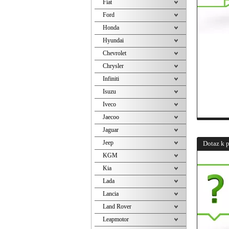
Fiat
Ford
Honda
Hyundai
Chevrolet
Chrysler
Infiniti
Isuzu
Iveco
Jaecoo
Jaguar
Jeep
Dotaz k 
KGM
Kia
Lada
Lancia
Land Rover
Leapmotor