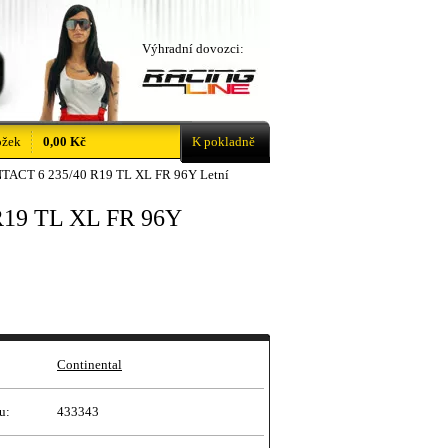
Výhradní dovozci:
ožek
0,00 Kč
K pokladně
TACT 6 235/40 R19 TL XL FR 96Y Letní
R19 TL XL FR 96Y
Continental
u:
433343