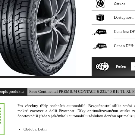
Záruka:
Dostupnost:
Cena bez DP
Cena s DPH:
* Obrázek produktu je pouze il
Počet:
popis produktu
Pneu Continental PREMIUM CONTACT 6 235/40 R19 TL XL FR
Pro všechny třídy osobních automobilů. Bezpečnostní silika směsi 
mokré vozovce a delší životnost. Díky optimalizovanému otisku zaru
Sportovnější jízda v jakémkoli automobilu zásluhou dezénu optimalizu
Období:
Letní