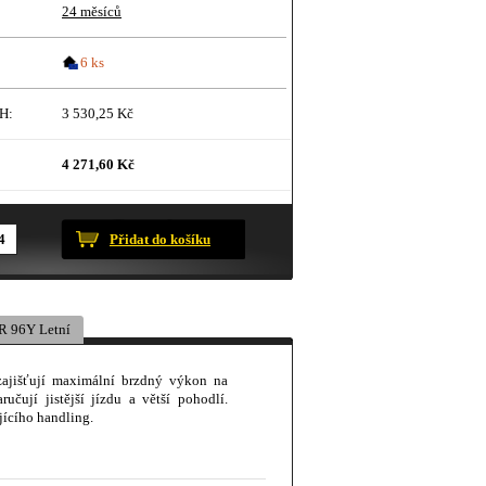
24 měsíců
6 ks
H:
3 530,25 Kč
4 271,60 Kč
ustračního charakteru.
Přidat do košíku
 96Y Letní
zajišťují maximální brzdný výkon na
čují jistější jízdu a větší pohodlí.
jícího handling.