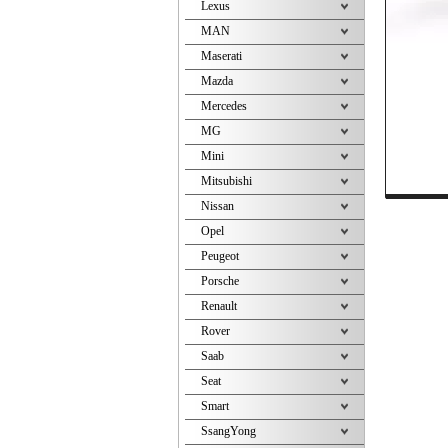
Lexus
MAN
Maserati
Mazda
Mercedes
MG
Mini
Mitsubishi
Nissan
Opel
Peugeot
Porsche
Renault
Rover
Saab
Seat
Smart
SsangYong