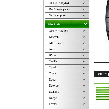
OFFROAD, 4x4
Dodávkové pneu
Nákladní pneu
Alu kola
OFFROAD 4x4
Karavan
Alfa Romeo
Audi
BMW
Cadillac
Citroën
Cupra
Detailní 
Dacia
Daewoo
Daihatsu
Dodge
Ferrari