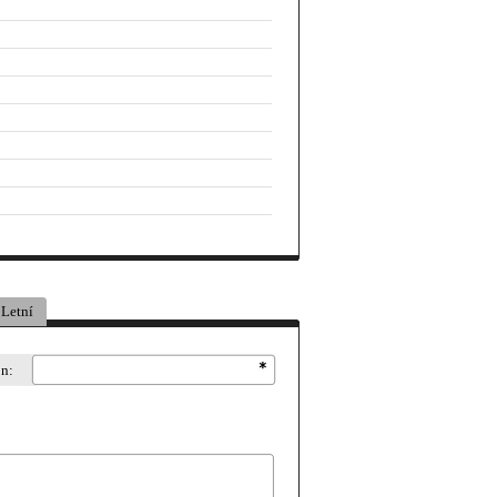
Letní
on: