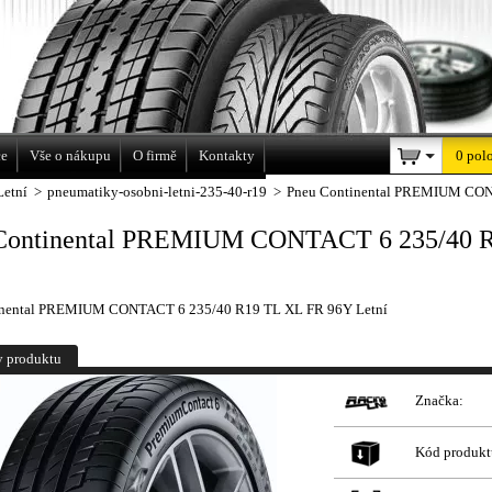
a
ce
Vše o nákupu
O firmě
Kontakty
0 pol
Letní
>
pneumatiky-osobni-letni-235-40-r19
>
Pneu Continental PREMIUM CON
Continental PREMIUM CONTACT 6 235/40 
inental PREMIUM CONTACT 6 235/40 R19 TL XL FR 96Y Letní
y produktu
Značka:
Kód produkt