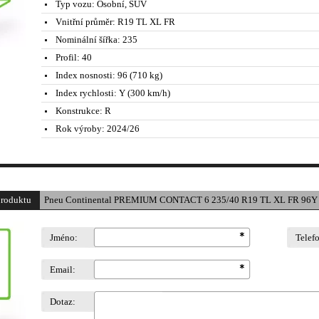
Typ vozu:
Osobní, SUV
Vnitřní průměr:
R19 TL XL FR
Nominální šířka:
235
Profil:
40
Index nosnosti:
96 (710 kg)
Index rychlosti:
Y (300 km/h)
Konstrukce:
R
Rok výroby:
2024/26
produktu
Pneu Continental PREMIUM CONTACT 6 235/40 R19 TL XL FR 96Y 
Jméno:
Telef
Email:
Dotaz: