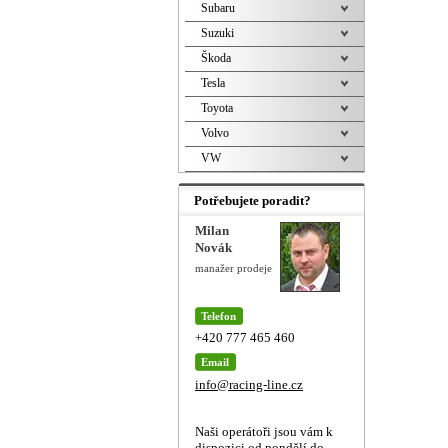
Subaru
Suzuki
Škoda
Tesla
Toyota
Volvo
VW
Potřebujete poradit?
Milan
Novák
manažer prodeje
Telefon
+420 777 465 460
Email
info@racing-line.cz
Naši operátoři jsou vám k
dispozici od pondělí do