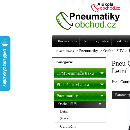
Levné pneumatiky letní, zimní, Alu kol
a litá kola Racing Line
Hlavní strana
Technický rádce
Certifika
>
Pneumatiky
>
Osobní, SUV
>
Hlavní strana
Pneu 
Kategorie
Letní
TPMS-snímače tlaku
Pneu Cont
Příslušenství alu a
pneu
Parametr
Pneumatiky
Osobní, SUV
Letní
Zimní
Celoroční