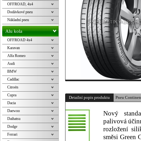
OFFROAD, 4x4
Dodávkové pneu
Nákladní pneu
Alu kola
OFFROAD 4x4
Karavan
Alfa Romeo
Audi
BMW
Cadillac
Citroën
Cupra
Detailní popis produktu
Pneu Contine
Dacia
Daewoo
Nový standa
Daihatsu
palivová účin
Dodge
rozložení si
Ferrari
směsi Green C