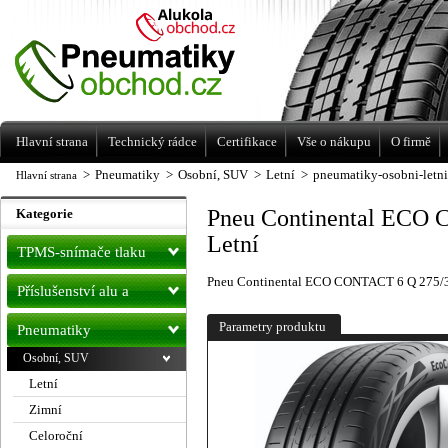
Levné pneumatiky letní, zimní, Alu kola
a litá kola Racing Line
Hlavní strana
Technický rádce
Certifikace
Vše o nákupu
O firmě
>
Pneumatiky
>
Osobní, SUV
>
Letní
>
pneumatiky-osobni-letn
Hlavní strana
Pneu Continental ECO
Kategorie
Letní
TPMS-snímače tlaku
Pneu Continental ECO CONTACT 6 Q 275/3
Příslušenství alu a
pneu
Parametry produktu
Pneumatiky
Osobní, SUV
Letní
Zimní
Celoroční