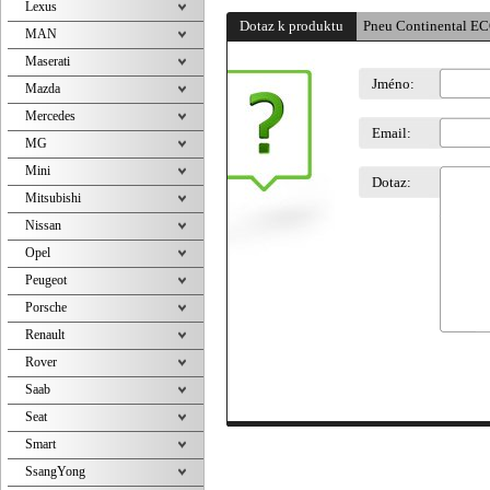
Lexus
Dotaz k produktu
Pneu Continental E
MAN
Maserati
Jméno:
Mazda
Mercedes
Email:
MG
Mini
Dotaz:
Mitsubishi
Nissan
Opel
Peugeot
Porsche
Renault
Rover
Saab
Seat
Smart
SsangYong