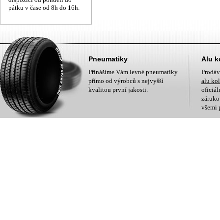
pátku v čase od 8h do 16h.
Pneumatiky
Alu k
Přínášíme Vám levné pneumatiky
Prodá
přímo od výrobců s nejvyšší
alu ko
kvalitou první jakosti.
oficiá
zárukou
všemi 