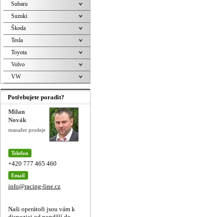
Subaru
Suzuki
Škoda
Tesla
Toyota
Volvo
VW
Potřebujete poradit?
Milan
Novák
manažer prodeje
Telefon
+420 777 465 460
Email
info@racing-line.cz
Naši operátoři jsou vám k
dispozici od pondělí do