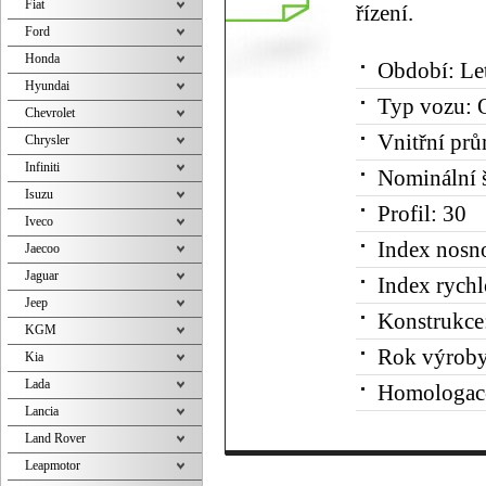
Fiat
řízení.
Ford
Honda
Období:
Le
Hyundai
Typ vozu:
O
Chevrolet
Vnitřní prů
Chrysler
Infiniti
Nominální š
Isuzu
Profil:
30
Iveco
Index nosno
Jaecoo
Jaguar
Index rychl
Jeep
Konstrukce
KGM
Rok výroby
Kia
Lada
Homologac
Lancia
Land Rover
Leapmotor