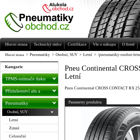
Levné pneumatiky letní, zimní, Alu kola
a litá kola Racing Line
Hlavní strana
Technický rádce
Certifikace
Vše o nákupu
O firmě
>
Pneumatiky
>
Osobní, SUV
>
Letní
>
/pneumatiky-osobni-letn
Hlavní strana
Pneu Continental CRO
Kategorie
Letní
TPMS-snímače tlaku
Pneu Continental CROSS CONTACT RX 255
Příslušenství alu a
pneu
Parametry produktu
Pneumatiky
Osobní, SUV
Letní
Zimní
Celoroční