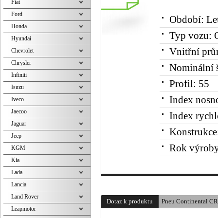
Fiat
Ford
Období:
Le
Honda
Typ vozu:
O
Hyundai
Vnitřní prů
Chevrolet
Chrysler
Nominální š
Infiniti
Profil:
55
Isuzu
Index nosno
Iveco
Jaecoo
Index rychl
Jaguar
Konstrukce
Jeep
Rok výroby
KGM
Kia
Lada
Lancia
Land Rover
Dotaz k produktu
Pneu Continental 
Leapmotor