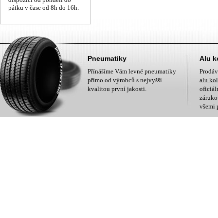
pátku v čase od 8h do 16h.
Pneumatiky
Alu k
Přínášíme Vám levné pneumatiky
Prodá
přímo od výrobců s nejvyšší
alu ko
kvalitou první jakosti.
oficiá
zárukou
všemi 