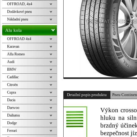
OFFROAD, 4x4
Dodávkové pneu
Nákladní pneu
Alu kola
OFFROAD 4x4
Karavan
Alfa Romeo
Audi
BMW
Cadillac
Citroën
Cupra
Detailní popis produktu
Pneu Contine
Dacia
Daewoo
Výkon crosso
Daihatsu
hluku na siln
Dodge
brzdný účinek
Ferrari
bezpečnost jíz