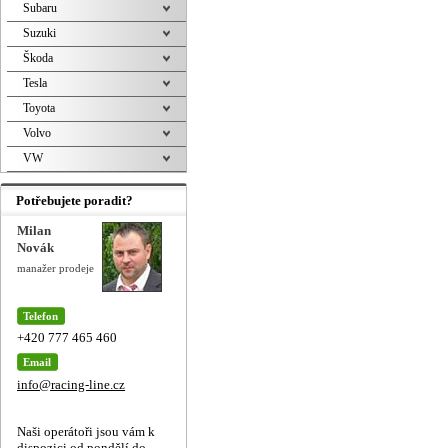
Subaru
Suzuki
Škoda
Tesla
Toyota
Volvo
VW
Potřebujete poradit?
Milan
Novák
manažer prodeje
Telefon
+420 777 465 460
Email
info@racing-line.cz
Naši operátoři jsou vám k
dispozici od pondělí do