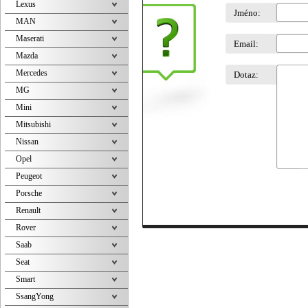
Lexus
Jméno:
MAN
Maserati
Email:
Mazda
Mercedes
Dotaz:
MG
Mini
Mitsubishi
Nissan
Opel
Peugeot
Porsche
Renault
Rover
Saab
Seat
Smart
SsangYong