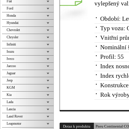
Fiat
vylepšený val
Ford
Honda
Období:
Le
Hyundai
Typ vozu:
O
Chevrolet
Vnitřní prů
Chrysler
Infiniti
Nominální š
Isuzu
Profil:
55
Iveco
Index nosno
Jaecoo
Jaguar
Index rychl
Jeep
Konstrukce
KGM
Rok výroby
Kia
Lada
Lancia
Land Rover
Leapmotor
Dotaz k produktu
Pneu Continental 