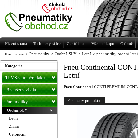
Levné pneumatiky letní, zimní, Alu kola
a litá kola Racing Line
Hlavní strana
Technický rádce
Certifikace
Vše o nákupu
O firmě
>
Pneumatiky
>
Osobní, SUV
>
Letní
>
pneumatiky-osobni-letn
Hlavní strana
Pneu Continental CO
Kategorie
Letní
TPMS-snímače tlaku
Pneu Continental CONTI PREMIUM CONTA
Příslušenství alu a
pneu
Parametry produktu
Pneumatiky
Osobní, SUV
Letní
Zimní
Celoroční