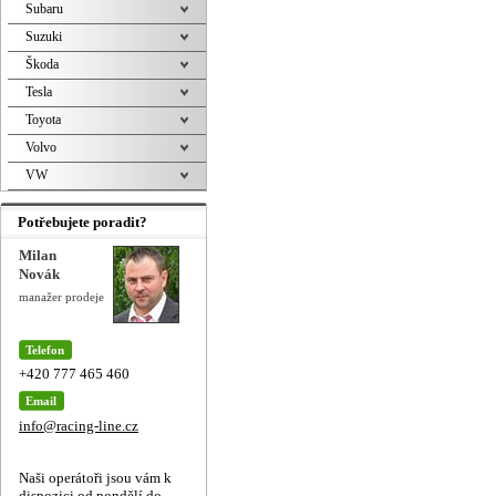
Subaru
Suzuki
Škoda
Tesla
Toyota
Volvo
VW
Potřebujete poradit?
Milan
Novák
manažer prodeje
Telefon
+420 777 465 460
Email
info@racing-line.cz
Naši operátoři jsou vám k
dispozici od pondělí do