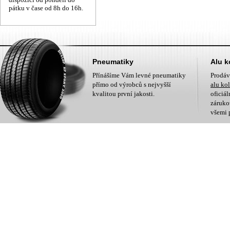
pátku v čase od 8h do 16h.
Pneumatiky
Alu k
Přínášíme Vám levné pneumatiky
Prodá
přímo od výrobců s nejvyšší
alu ko
kvalitou první jakosti.
oficiá
zárukou
všemi 