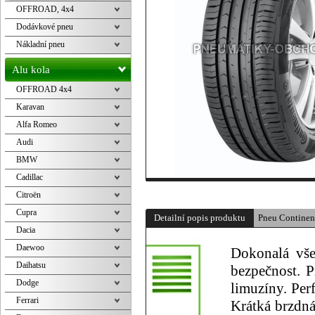
OFFROAD, 4x4
Dodávkové pneu
Nákladní pneu
Alu kola
OFFROAD 4x4
Karavan
Alfa Romeo
Audi
BMW
Cadillac
Citroën
Cupra
Detailní popis produktu
Pneu Contine
Dacia
Daewoo
Dokonalá vše
Daihatsu
bezpečnost. P
Dodge
limuzíny. Perf
Ferrari
Krátká brzdná