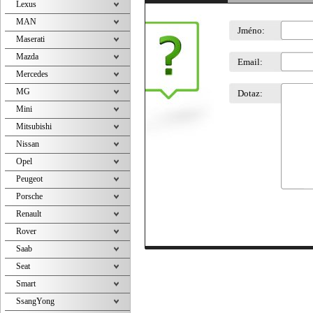
Lexus
MAN
Jméno:
Maserati
Mazda
Email:
Mercedes
MG
Dotaz:
Mini
Mitsubishi
Nissan
Opel
Peugeot
Porsche
Renault
Rover
Saab
Seat
Smart
SsangYong