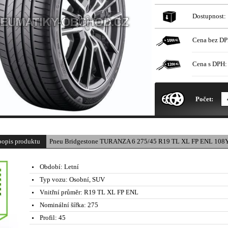
Dostupnost:
Cena bez DP
Cena s DPH:
* Obrázek produktu je pouze il
Počet:
popis produktu
Pneu Bridgestone TURANZA 6 275/45 R19 TL XL FP ENL 108Y
Období:
Letní
Typ vozu:
Osobní, SUV
Vnitřní průměr:
R19 TL XL FP ENL
Nominální šířka:
275
Profil:
45