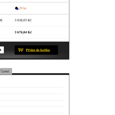
20 ks
H:
3 038,05 Kč
3 676,04 Kč
ustračního charakteru.
Přidat do košíku
 Letní