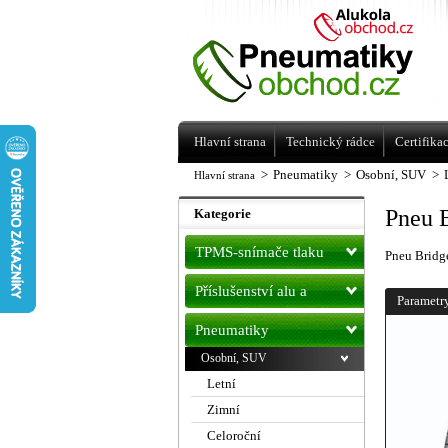
Levné pneumatiky letní, zimní, Alu kol
a litá kola Racing Line
Hlavní strana
Technický rádce
Certifika
>
Pneumatiky
>
Osobní, SUV
>
Hlavní strana
Pneu 
Kategorie
TPMS-snímače tlaku
Pneu Brid
Příslušenství alu a
Parametr
pneu
Pneumatiky
Osobní, SUV
Letní
Zimní
Celoroční