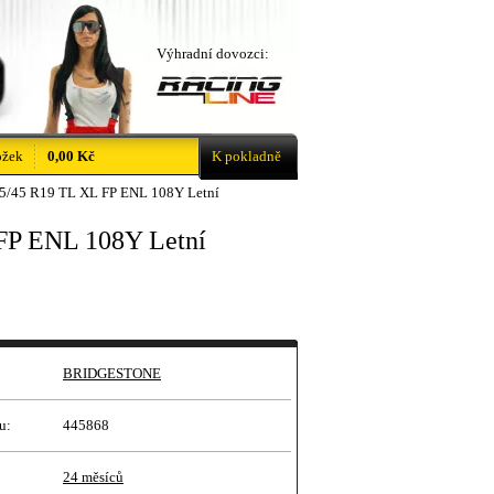
Výhradní dovozci:
ožek
0,00 Kč
K pokladně
5/45 R19 TL XL FP ENL 108Y Letní
FP ENL 108Y Letní
BRIDGESTONE
u:
445868
24 měsíců