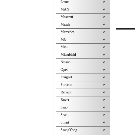
Lexus
MAN
Maserati
Mazda
Mercedes
MG
Mini
Mitsubishi
Nissan
Opel
Peugeot
Porsche
Renault
Rover
Saab
Seat
Smart
SsangYong