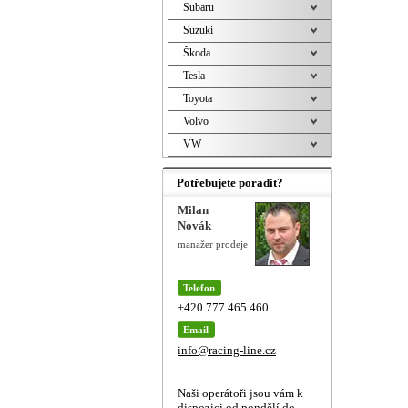
Subaru
Suzuki
Škoda
Tesla
Toyota
Volvo
VW
Potřebujete poradit?
Milan
Novák
manažer prodeje
Telefon
+420 777 465 460
Email
info@racing-line.cz
Naši operátoři jsou vám k
dispozici od pondělí do