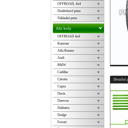
OFFROAD, 4x4
Dodávkové pneu
Nákladní pneu
Alu kola
OFFROAD 4x4
Karavan
Alfa Romeo
Audi
BMW
Cadillac
Citroën
Detailní 
Cupra
Dacia
Daewoo
Daihatsu
Dodge
Ferrari