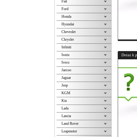
Fiat
Ford
Honda
Hyundai
Chevrolet
Chrysler
Infiniti
Isuzu
Dotaz k 
Iveco
Jaecoo
Jaguar
Jeep
KGM
Kia
Lada
Lancia
Land Rover
Leapmotor