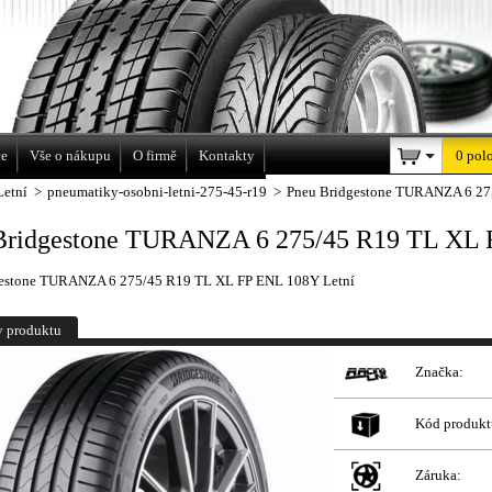
a
ce
Vše o nákupu
O firmě
Kontakty
0 pol
Letní
>
pneumatiky-osobni-letni-275-45-r19
>
Pneu Bridgestone TURANZA 6 27
Bridgestone TURANZA 6 275/45 R19 TL XL 
gestone TURANZA 6 275/45 R19 TL XL FP ENL 108Y Letní
y produktu
Značka:
Kód produkt
Záruka: