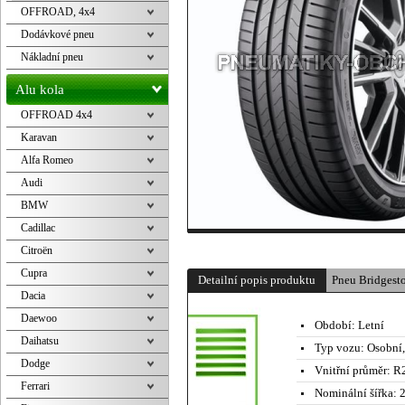
OFFROAD, 4x4
Dodávkové pneu
Nákladní pneu
Alu kola
OFFROAD 4x4
Karavan
Alfa Romeo
Audi
BMW
Cadillac
Citroën
Cupra
Detailní popis produktu
Pneu Bridges
Dacia
Daewoo
Období:
Letní
Daihatsu
Typ vozu:
Osobní
Dodge
Vnitřní průměr:
R2
Ferrari
Nominální šířka:
2