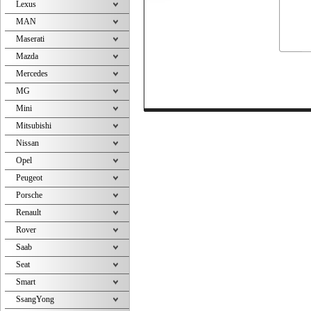
Lexus
MAN
Maserati
Mazda
Mercedes
MG
Mini
Mitsubishi
Nissan
Opel
Peugeot
Porsche
Renault
Rover
Saab
Seat
Smart
SsangYong