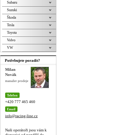
Subaru
Suzuki
Škoda
Tesla
Toyota
Volvo
VW
Potřebujete poradit?
Milan
Novák
manažer prodeje
Telefon
+420 777 465 460
Email
info@racing-line.cz
Naši operátoři jsou vám k
dispozici od pondělí do