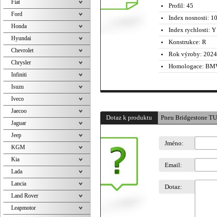
Fiat
Profil:
45
Ford
Index nosnosti:
10
Honda
Index rychlosti:
Y 
Hyundai
Konstrukce:
R
Chevrolet
Rok výroby:
2024
Chrysler
Homologace:
BM
Infiniti
Isuzu
Iveco
Jaecoo
Dotaz k produktu
Pneu Bridgestone T
Jaguar
Jeep
Jméno:
KGM
Kia
Email:
Lada
Lancia
Dotaz:
Land Rover
Leapmotor