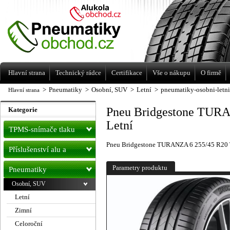
Levné pneumatiky letní, zimní, Alu kola
a litá kola Racing Line
Hlavní strana
Technický rádce
Certifikace
Vše o nákupu
O firmě
>
Pneumatiky
>
Osobní, SUV
>
Letní
>
pneumatiky-osobni-letn
Hlavní strana
Pneu Bridgestone TUR
Kategorie
Letní
TPMS-snímače tlaku
Pneu Bridgestone TURANZA 6 255/45 R20 
Příslušenství alu a
pneu
Parametry produktu
Pneumatiky
Osobní, SUV
Letní
Zimní
Celoroční