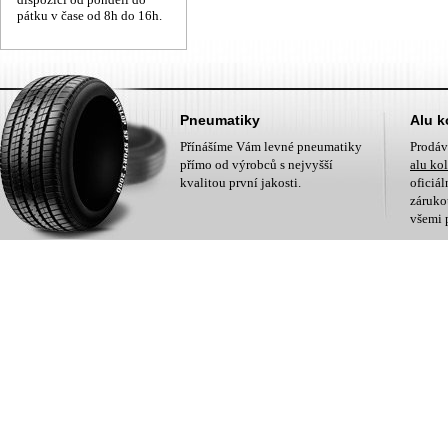
pátku v čase od 8h do 16h.
Pneumatiky
Alu k
Přínášíme Vám levné pneumatiky
Prodá
přímo od výrobců s nejvyšší
alu ko
kvalitou první jakosti.
oficiá
zárukou
všemi 