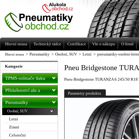
Levné pneumatiky letní, zimní, Alu kola
a litá kola Racing Line
Hlavní strana
Technický rádce
Certifikace
Vše o nákupu
O firmě
>
Pneumatiky
>
Osobní, SUV
>
Letní
>
pneumatiky-osobni-letn
Hlavní strana
Pneu Bridgestone TURA
Kategorie
TPMS-snímače tlaku
Pneu Bridgestone TURANZA 6 245/50 R18
Příslušenství alu a
Parametry produktu
pneu
Pneumatiky
Osobní, SUV
Letní
Zimní
Celoroční