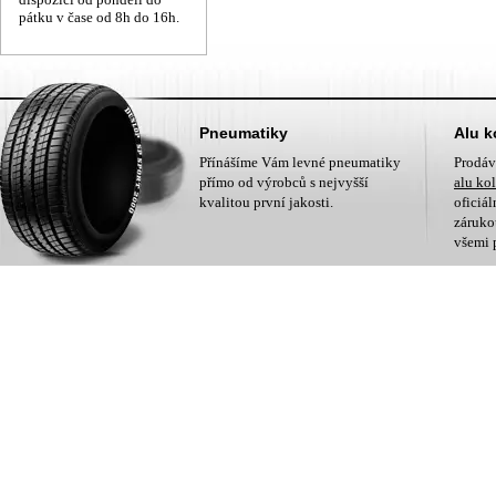
pátku v čase od 8h do 16h.
Pneumatiky
Alu k
Přínášíme Vám levné pneumatiky
Prodá
přímo od výrobců s nejvyšší
alu ko
kvalitou první jakosti.
oficiá
zárukou
všemi 