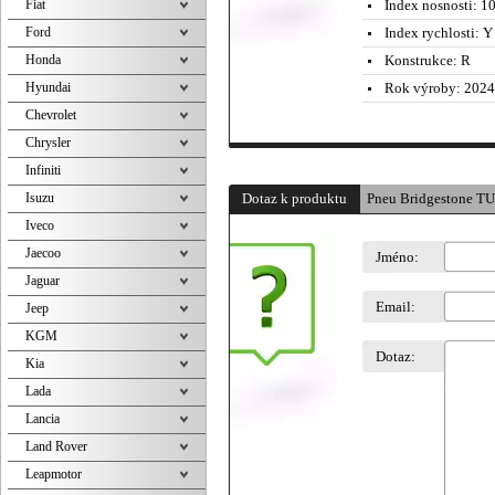
Fiat
Index nosnosti:
10
Ford
Index rychlosti:
Y 
Honda
Konstrukce:
R
Hyundai
Rok výroby:
2024
Chevrolet
Chrysler
Infiniti
Isuzu
Dotaz k produktu
Pneu Bridgestone T
Iveco
Jaecoo
Jméno:
Jaguar
Email:
Jeep
KGM
Dotaz:
Kia
Lada
Lancia
Land Rover
Leapmotor