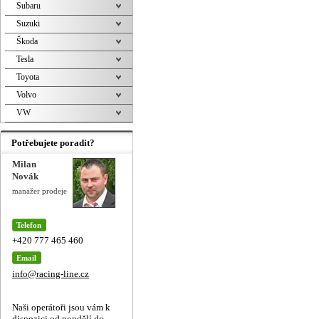
Subaru
Suzuki
Škoda
Tesla
Toyota
Volvo
VW
Potřebujete poradit?
Milan
Novák
manažer prodeje
Telefon
+420 777 465 460
Email
info@racing-line.cz
Naši operátoři jsou vám k
dispozici od pondělí do