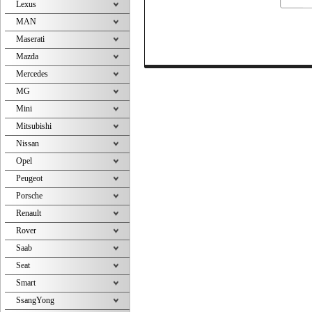
Lexus
MAN
Maserati
Mazda
Mercedes
MG
Mini
Mitsubishi
Nissan
Opel
Peugeot
Porsche
Renault
Rover
Saab
Seat
Smart
SsangYong