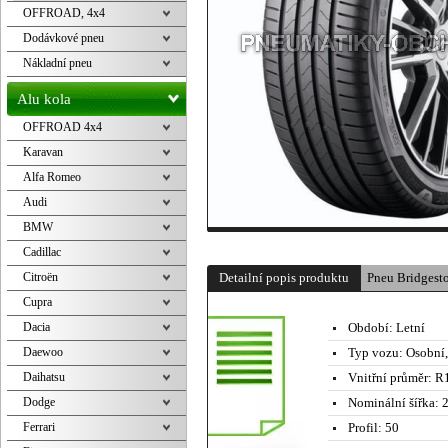
OFFROAD, 4x4
Dodávkové pneu
Nákladní pneu
Alu kola
OFFROAD 4x4
Karavan
Alfa Romeo
Audi
BMW
Cadillac
Citroën
Detailní popis produktu
Pneu Bridges
Cupra
Dacia
Období:
Letní
Daewoo
Typ vozu:
Osobní
Daihatsu
Vnitřní průměr:
R1
Dodge
Nominální šířka:
2
Ferrari
Profil:
50