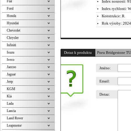
Fiat
Index nosnosti:
91
Ford
Index rychlosti:
W 
Honda
Konstrukce:
R
Hyundai
Rok výroby:
2024
Chevrolet
Chrysler
Infiniti
Isuzu
Dotaz k produktu
Pneu Bridgestone T
Iveco
Jaecoo
Jméno:
Jaguar
Email:
Jeep
KGM
Dotaz:
Kia
Lada
Lancia
Land Rover
Leapmotor