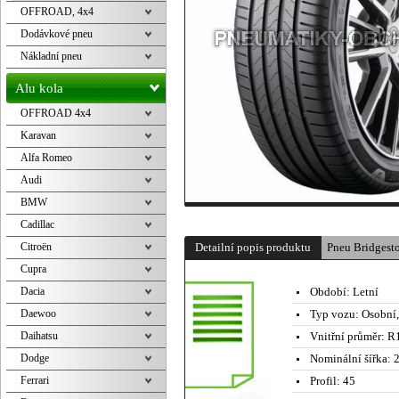
OFFROAD, 4x4
Dodávkové pneu
Nákladní pneu
Alu kola
OFFROAD 4x4
Karavan
Alfa Romeo
Audi
BMW
Cadillac
Citroën
Detailní popis produktu
Pneu Bridges
Cupra
Dacia
Období:
Letní
Daewoo
Typ vozu:
Osobní
Daihatsu
Vnitřní průměr:
R1
Dodge
Nominální šířka:
2
Ferrari
Profil:
45