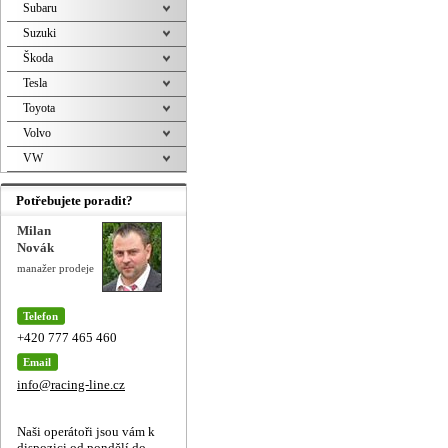
Subaru
Suzuki
Škoda
Tesla
Toyota
Volvo
VW
Potřebujete poradit?
Milan
Novák
manažer prodeje
Telefon
+420 777 465 460
Email
info@racing-line.cz
Naši operátoři jsou vám k
dispozici od pondělí do