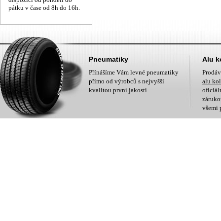
pátku v čase od 8h do 16h.
Pneumatiky
Alu k
Přínášíme Vám levné pneumatiky
Prodá
přímo od výrobců s nejvyšší
alu ko
kvalitou první jakosti.
oficiá
zárukou
všemi 