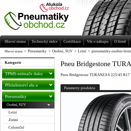
Levné pneumatiky letní, zimní, Alu kola
a litá kola Racing Line
Hlavní strana
Technický rádce
Certifikace
Vše o nákupu
O firmě
>
Pneumatiky
>
Osobní, SUV
>
Letní
>
pneumatiky-osobni-letn
Hlavní strana
Pneu Bridgestone TUR
Kategorie
TPMS-snímače tlaku
Pneu Bridgestone TURANZA 6 225/45 R17
Příslušenství alu a
Parametry produktu
pneu
Pneumatiky
Osobní, SUV
Letní
Zimní
Celoroční