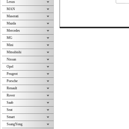
Lexus
MAN
Maserati
Mazda
Mercedes
MG
Mini
Mitsubishi
Nissan
Opel
Peugeot
Porsche
Renault
Rover
Saab
Seat
Smart
SsangYong