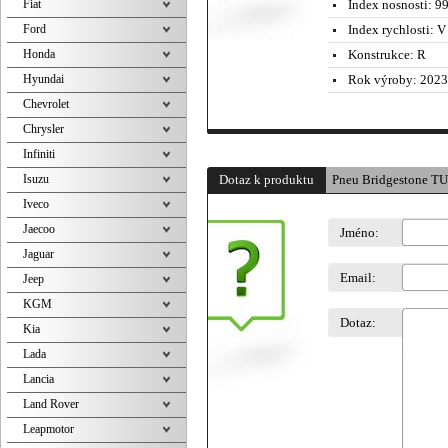
Fiat
Index nosnosti:
99
Ford
Index rychlosti:
V 
Honda
Konstrukce:
R
Hyundai
Rok výroby:
2023
Chevrolet
Chrysler
Infiniti
Isuzu
Dotaz k produktu
Pneu Bridgestone T
Iveco
Jaecoo
Jméno:
Jaguar
Email:
Jeep
KGM
Dotaz:
Kia
Lada
Lancia
Land Rover
Leapmotor