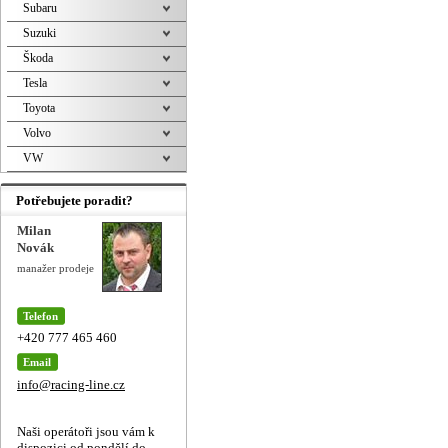
Subaru
Suzuki
Škoda
Tesla
Toyota
Volvo
VW
Potřebujete poradit?
Milan
Novák
manažer prodeje
Telefon
+420 777 465 460
Email
info@racing-line.cz
Naši operátoři jsou vám k
dispozici od pondělí do