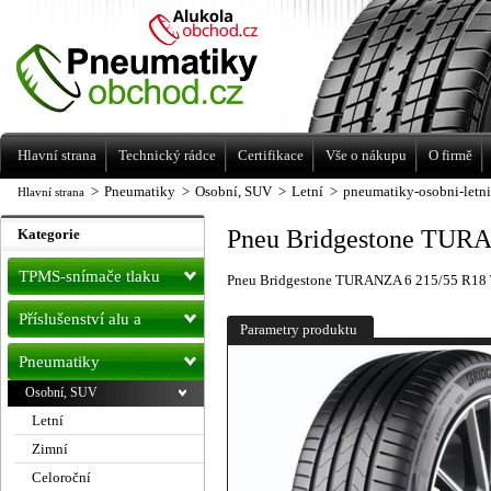
Levné pneumatiky letní, zimní, Alu kola
a litá kola Racing Line
Hlavní strana
Technický rádce
Certifikace
Vše o nákupu
O firmě
>
Pneumatiky
>
Osobní, SUV
>
Letní
>
pneumatiky-osobni-letn
Hlavní strana
Pneu Bridgestone TUR
Kategorie
TPMS-snímače tlaku
Pneu Bridgestone TURANZA 6 215/55 R18
Příslušenství alu a
Parametry produktu
pneu
Pneumatiky
Osobní, SUV
Letní
Zimní
Celoroční