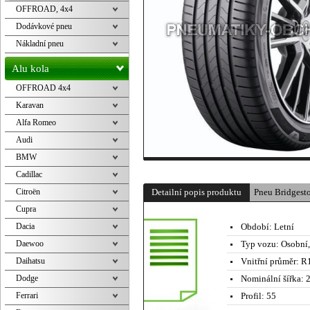
OFFROAD, 4x4
Dodávkové pneu
Nákladní pneu
Alu kola
OFFROAD 4x4
Karavan
Alfa Romeo
Audi
BMW
Cadillac
Citroën
Detailní popis produktu
Pneu Bridges
Cupra
Dacia
Období:
Letní
Daewoo
Typ vozu:
Osobní
Daihatsu
Vnitřní průměr:
R1
Dodge
Nominální šířka:
2
Ferrari
Profil:
55