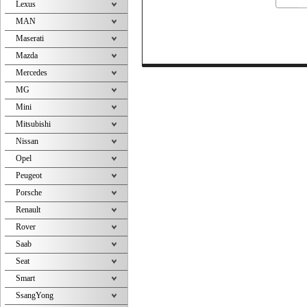
Lexus
MAN
Maserati
Mazda
Mercedes
MG
Mini
Mitsubishi
Nissan
Opel
Peugeot
Porsche
Renault
Rover
Saab
Seat
Smart
SsangYong