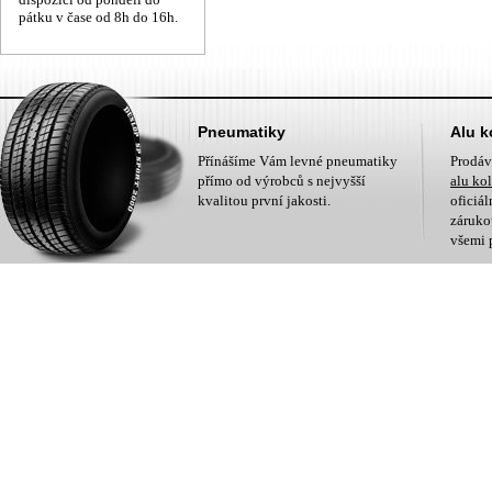
pátku v čase od 8h do 16h.
Pneumatiky
Alu k
Přínášíme Vám levné pneumatiky
Prodá
přímo od výrobců s nejvyšší
alu ko
kvalitou první jakosti.
oficiá
zárukou
všemi 