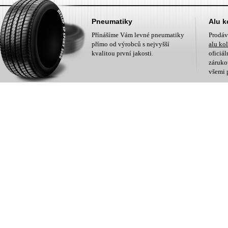
Pneumatiky
Alu k
Přínášíme Vám levné pneumatiky
Prodá
přímo od výrobců s nejvyšší
alu ko
kvalitou první jakosti.
oficiá
zárukou
všemi 