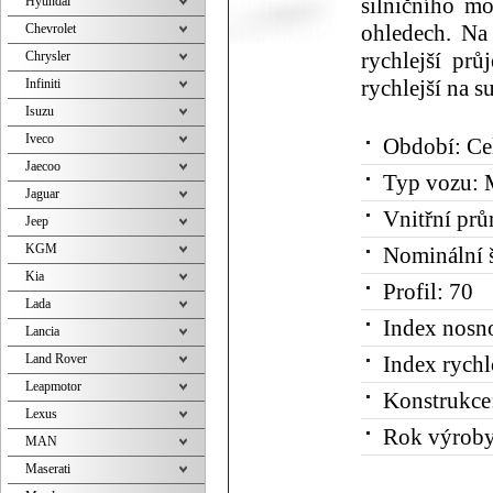
Hyundai
silničního mo
Chevrolet
ohledech. N
Chrysler
rychlejší pr
Infiniti
rychlejší na s
Isuzu
Iveco
Období:
Ce
Jaecoo
Typ vozu:
M
Jaguar
Vnitřní prů
Jeep
KGM
Nominální š
Kia
Profil:
70
Lada
Index nosno
Lancia
Land Rover
Index rychl
Leapmotor
Konstrukce
Lexus
Rok výroby
MAN
Maserati