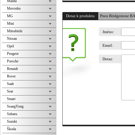
Mazda
Mercedes
Dotaz k produktu
Pneu Bridgestone B
MG
Mini
Mitsubishi
Jméno:
Nissan
Email:
Opel
Peugeot
Dotaz:
Porsche
Renault
Rover
Saab
Seat
Smart
SsangYong
Subaru
Suzuki
Škoda