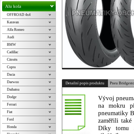
Alu kola
OFFROAD 4x4
Karavan
Alfa Romeo
Audi
BMW
Cadillac
Citroën
Cupra
Dacia
Daewoo
Detailní popis produktu
Pneu Bridges
Daihatsu
Dodge
Vývoj pneuma
Ferrari
na mokru př
Fiat
pneumatiky Ba
Ford
zaměřili tak
Honda
Díky tomu s