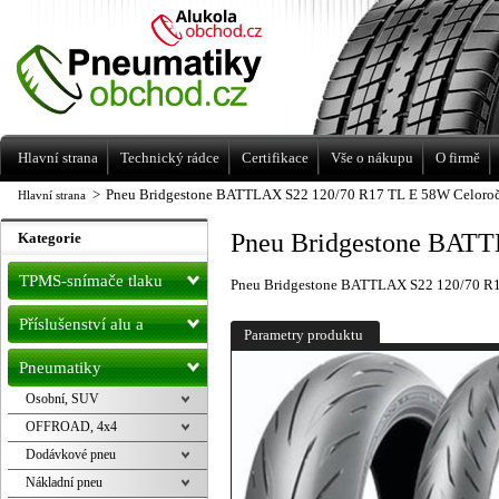
Levné pneumatiky letní, zimní, Alu kola
a litá kola Racing Line
Hlavní strana
Technický rádce
Certifikace
Vše o nákupu
O firmě
>
Pneu Bridgestone BATTLAX S22 120/70 R17 TL E 58W Celoro
Hlavní strana
Pneu Bridgestone BATT
Kategorie
TPMS-snímače tlaku
Pneu Bridgestone BATTLAX S22 120/70 R1
Příslušenství alu a
Parametry produktu
pneu
Pneumatiky
Osobní, SUV
OFFROAD, 4x4
Dodávkové pneu
Nákladní pneu