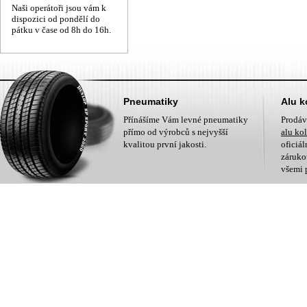
Naši operátoři jsou vám k
dispozici od pondělí do
pátku v čase od 8h do 16h.
Pneumatiky
Alu k
Přínášíme Vám levné pneumatiky
Prodá
přímo od výrobců s nejvyšší
alu ko
kvalitou první jakosti.
oficiá
zárukou
všemi 