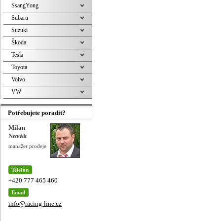
SsangYong
Subaru
Suzuki
Škoda
Tesla
Toyota
Volvo
VW
Potřebujete poradit?
Milan
Novák
manažer prodeje
Telefon
+420 777 465 460
Email
info@racing-line.cz