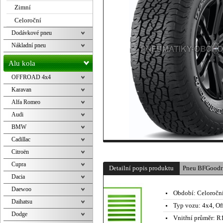
Zimní
Celoroční
Dodávkové pneu
Nákladní pneu
Alu kola
OFFROAD 4x4
Karavan
Alfa Romeo
Audi
BMW
Cadillac
Citroën
Cupra
Detailní popis produktu
Pneu BFGoodr
Dacia
Daewoo
Období:
Celoročn
Daihatsu
Typ vozu:
4x4, Of
Dodge
Vnitřní průměr:
R1