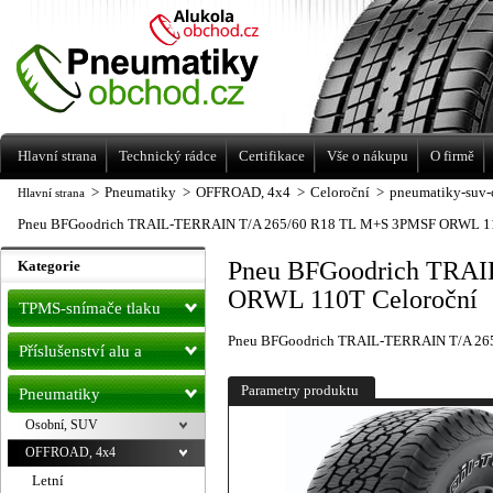
Levné pneumatiky letní, zimní, Alu kola
a litá kola Racing Line
Hlavní strana
Technický rádce
Certifikace
Vše o nákupu
O firmě
>
Pneumatiky
>
OFFROAD, 4x4
>
Celoroční
>
pneumatiky-suv-o
Hlavní strana
Pneu BFGoodrich TRAIL-TERRAIN T/A 265/60 R18 TL M+S 3PMSF ORWL 11
Pneu BFGoodrich TRA
Kategorie
ORWL 110T Celoroční
TPMS-snímače tlaku
Pneu BFGoodrich TRAIL-TERRAIN T/A 26
Příslušenství alu a
pneu
Parametry produktu
Pneumatiky
Osobní, SUV
OFFROAD, 4x4
Letní