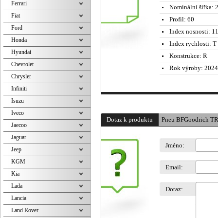
Ferrari
Nominální šířka:
2
Fiat
Profil:
60
Ford
Index nosnosti:
11
Honda
Index rychlosti:
T 
Hyundai
Konstrukce:
R
Chevrolet
Rok výroby:
2024
Chrysler
Infiniti
Isuzu
Iveco
Dotaz k produktu
Pneu BFGoodrich T
Jaecoo
Jaguar
Jméno:
Jeep
KGM
Email:
Kia
Lada
Dotaz:
Lancia
Land Rover