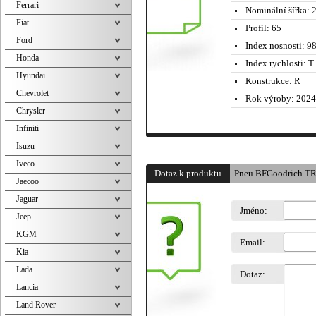
Ferrari
Nominální šířka:
2
Fiat
Profil:
65
Ford
Index nosnosti:
98
Honda
Index rychlosti:
T 
Hyundai
Konstrukce:
R
Chevrolet
Rok výroby:
2024
Chrysler
Infiniti
Isuzu
Iveco
Dotaz k produktu
Pneu BFGoodrich T
Jaecoo
Jaguar
Jméno:
Jeep
KGM
Email:
Kia
Lada
Dotaz:
Lancia
Land Rover