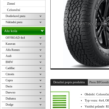
Zimní
Celoroční
Dodávkové pneu
Nákladní pneu
Alu kola
OFFROAD 4x4
Karavan
Alfa Romeo
Audi
BMW
Cadillac
Citroën
Cupra
Detailní popis produktu
Pneu BFGoodr
Dacia
Daewoo
Období:
Celoročn
Daihatsu
Typ vozu:
4x4, Of
Dodge
Vnitřní průměr:
R1