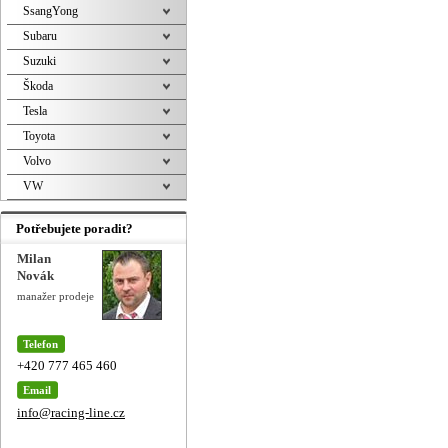
SsangYong
Subaru
Suzuki
Škoda
Tesla
Toyota
Volvo
VW
Potřebujete poradit?
Milan
Novák
manažer prodeje
Telefon
+420 777 465 460
Email
info@racing-line.cz