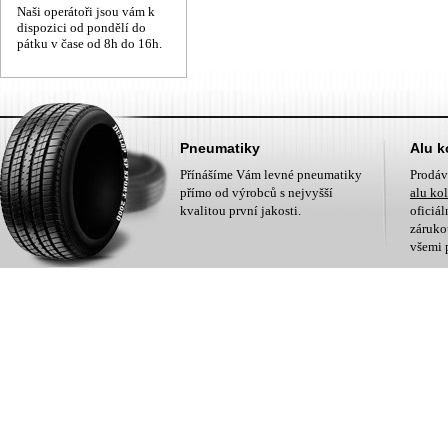
Naši operátoři jsou vám k
dispozici od pondělí do
pátku v čase od 8h do 16h.
Pneumatiky
Alu k
Přínášíme Vám levné pneumatiky
Prodá
přímo od výrobců s nejvyšší
alu ko
kvalitou první jakosti.
oficiá
zárukou
všemi 