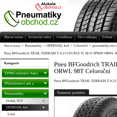
Levné pneumatiky letní, zimní, Alu kola
a litá kola Racing Line
Hlavní strana
Technický rádce
Certifikace
Vše o nákupu
O firmě
>
Pneumatiky
>
OFFROAD, 4x4
>
Celoroční
>
pneumatiky-suv-o
Hlavní strana
Pneu BFGoodrich TRAIL-TERRAIN T/A 215/65 R16 TL M+S 3PMSF ORWL 98
Pneu BFGoodrich TRA
Kategorie
ORWL 98T Celoroční
TPMS-snímače tlaku
Pneu BFGoodrich TRAIL-TERRAIN T/A 21
Příslušenství alu a
pneu
Parametry produktu
Pneumatiky
Osobní, SUV
OFFROAD, 4x4
Letní