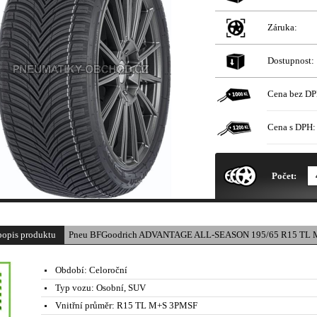
Záruka:
Dostupnost:
Cena bez DP
Cena s DPH:
* Obrázek produktu je pouze il
Počet:
popis produktu
Pneu BFGoodrich ADVANTAGE ALL-SEASON 195/65 R15 TL M
Období:
Celoroční
Typ vozu:
Osobní, SUV
Vnitřní průměr:
R15 TL M+S 3PMSF