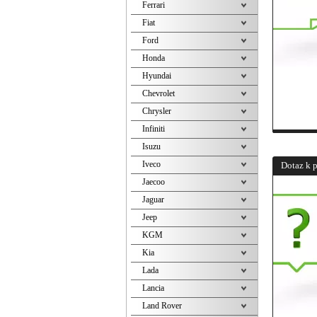
Ferrari
Fiat
Ford
Honda
Hyundai
Chevrolet
Chrysler
Infiniti
Isuzu
Iveco
Dotaz k 
Jaecoo
Jaguar
Jeep
KGM
Kia
Lada
Lancia
Land Rover