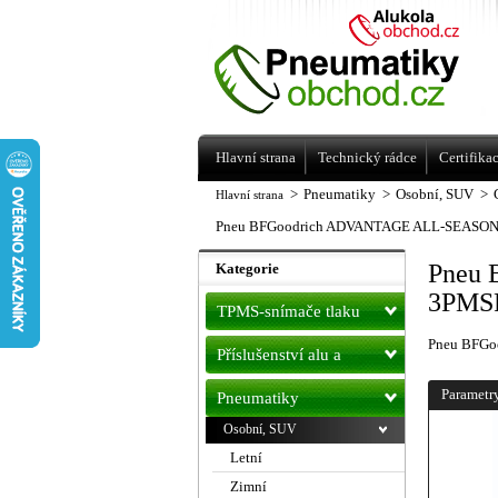
Levné pneumatiky letní, zimní, Alu kol
a litá kola Racing Line
Hlavní strana
Technický rádce
Certifika
>
Pneumatiky
>
Osobní, SUV
>
Hlavní strana
Pneu BFGoodrich ADVANTAGE ALL-SEASON 
Pneu
Kategorie
3PMSF
TPMS-snímače tlaku
Pneu BFGo
Příslušenství alu a
pneu
Parametr
Pneumatiky
Osobní, SUV
Letní
Zimní