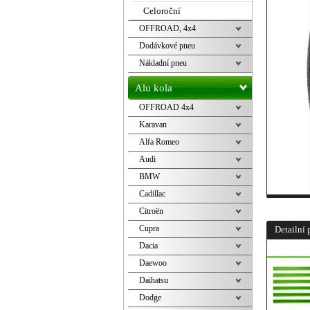
Celoroční
OFFROAD, 4x4
Dodávkové pneu
Nákladní pneu
Alu kola
OFFROAD 4x4
Karavan
Alfa Romeo
Audi
BMW
Cadillac
Citroën
Cupra
Detailní 
Dacia
Daewoo
Daihatsu
Dodge