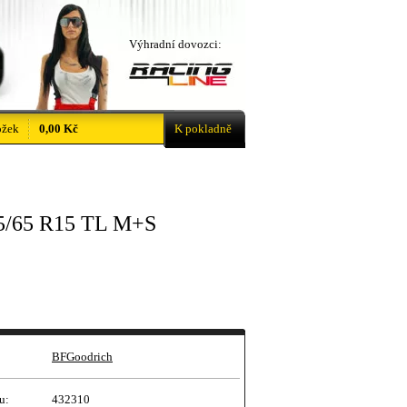
Výhradní dovozci:
ožek
0,00 Kč
K pokladně
/65 R15 TL M+S
BFGoodrich
u:
432310