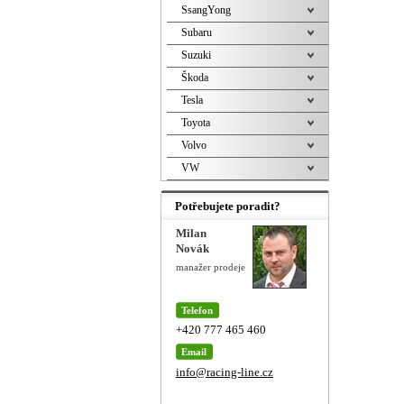
SsangYong
Subaru
Suzuki
Škoda
Tesla
Toyota
Volvo
VW
Potřebujete poradit?
Milan
Novák
manažer prodeje
Telefon
+420 777 465 460
Email
info@racing-line.cz