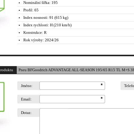
Nominální šířka:
195
Profil:
65
Index nosnosti:
91 (615 kg)
Index rychlosti:
H (210 km/h)
Konstrukce:
R
Rok výroby:
2024/26
produktu
Pneu BFGoodrich ADVANTAGE ALL-SEASON 195/65 R15 TL M+S 3P
Jméno:
Telef
Email:
Dotaz: