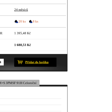
24 měsíců
20 ks
8 ks
H:
1 395,48 Kč
1 688,53 Kč
ustračního charakteru.
Přidat do košíku
+S 3PMSF 91H Celoroční