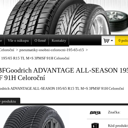
a
ce
Vše o nákupu
O firmě
Kontakty
0 pol
Celoroční
>
pneumatiky-osobni-celorocni-195-65-r15
>
195/65 R15 TL M+S 3PMSF 91H Celoroční
 BFGoodrich ADVANTAGE ALL-SEASON 195
 91H Celoroční
odrich ADVANTAGE ALL-SEASON 195/65 R15 TL M+S 3PMSF 91H Celoroční
y produktu
Značka:
Kód produkt