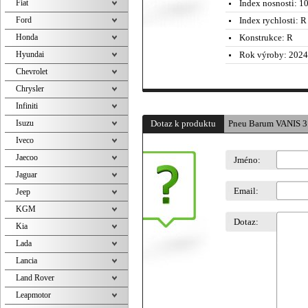
Fiat
Index nosnosti:
10
Ford
Index rychlosti:
R 
Honda
Konstrukce:
R
Hyundai
Rok výroby:
2024
Chevrolet
Chrysler
Infiniti
Isuzu
Dotaz k produktu
Pneu Barum VANIS 3
Iveco
Jaecoo
Jméno:
Jaguar
Email:
Jeep
KGM
Dotaz:
Kia
Lada
Lancia
Land Rover
Leapmotor