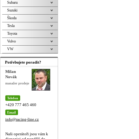
Subaru
Suzuki
Škoda
Tesla
Toyota
Volvo
VW
Potřebujete poradit?
Milan
Novák
manažer prodeje
Telefon
+420 777 465 460
Email
info@racing-line.cz
Naši operátoři jsou vám k
dispozici od pondělí do