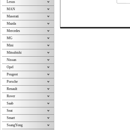
Lexus
MAN
Maserati
Mazda
Mercedes
MG
Mini
Mitsubishi
Nissan
Opel
Peugeot
Porsche
Renault
Rover
Saab
Seat
Smart
SsangYong