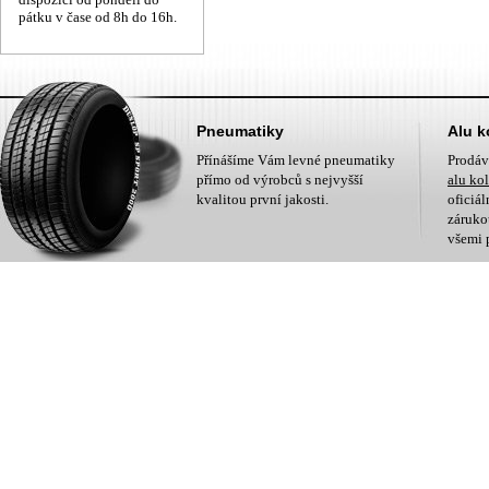
pátku v čase od 8h do 16h.
Pneumatiky
Alu k
Přínášíme Vám levné pneumatiky
Prodá
přímo od výrobců s nejvyšší
alu ko
kvalitou první jakosti.
oficiá
zárukou
všemi 