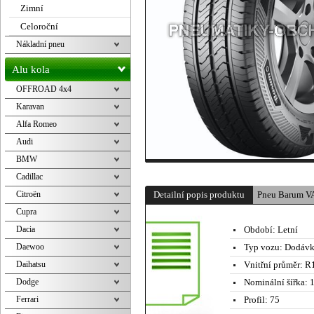
Zimní
Celoroční
Nákladní pneu
Alu kola
OFFROAD 4x4
Karavan
Alfa Romeo
Audi
BMW
Cadillac
Citroën
Detailní popis produktu
Pneu Barum VA
Cupra
Dacia
Období:
Letní
Daewoo
Typ vozu:
Dodávk
Daihatsu
Vnitřní průměr:
R1
Dodge
Nominální šířka:
1
Ferrari
Profil:
75