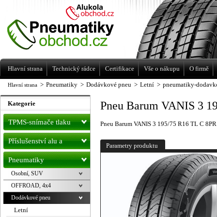
Levné pneumatiky letní, zimní, Alu kola
a litá kola Racing Line
Hlavní strana
Technický rádce
Certifikace
Vše o nákupu
O firmě
>
Pneumatiky
>
Dodávkové pneu
>
Letní
>
pneumatiky-dodavko
Hlavní strana
Pneu Barum VANIS 3 19
Kategorie
TPMS-snímače tlaku
Pneu Barum VANIS 3 195/75 R16 TL C 8PR
Příslušenství alu a
Parametry produktu
pneu
Pneumatiky
Osobní, SUV
OFFROAD, 4x4
Dodávkové pneu
Letní