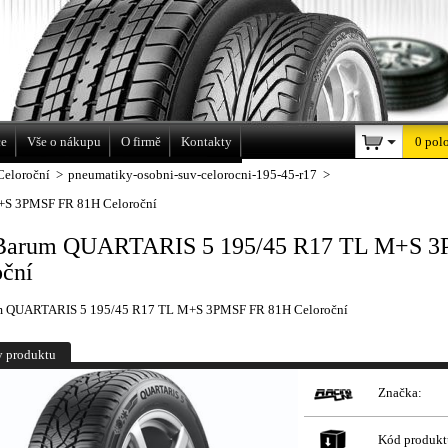
a
ce
Vše o nákupu
O firmě
Kontakty
0 pol
Celoroční
>
pneumatiky-osobni-suv-celorocni-195-45-r17
>
+S 3PMSF FR 81H Celoroční
Barum QUARTARIS 5 195/45 R17 TL M+S 
oční
m QUARTARIS 5 195/45 R17 TL M+S 3PMSF FR 81H Celoroční
y produktu
Značka:
Kód produkt