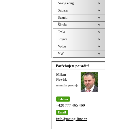
SsangYong
Subaru
Suzuki
Škoda
Tesla
Toyota
Volvo
VW
Potřebujete poradit?
Milan
Novák
manažer prodeje
Telefon
+420 777 465 460
Email
info@racing-line.cz