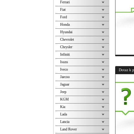
Ferrari
Fiat
Ford
Honda
Hyundai
Chevrolet
Chrysler
Infiniti
Isuzu
Iveco
Dotaz k 
Jaecoo
Jaguar
Jeep
KGM
Kia
Lada
Lancia
Land Rover