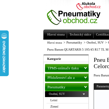
Levné pneumatiky letní, zimní, Alu kol
a litá kola Racing Line
Hlavní strana
Technický rádce
Certifika
>
Pneumatiky
>
Osobní, SUV
>
Hlavní strana
Pneu Barum QUARTARIS 5 195/45 R17 TL M
Pneu 
Kategorie
Celor
TPMS-snímače tlaku
Pneu Baru
Příslušenství alu a
pneu
Parametr
Pneumatiky
Osobní, SUV
Letní
Zimní