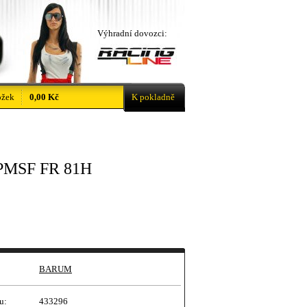
Výhradní dovozci:
ožek
0,00 Kč
K pokladně
3PMSF FR 81H
BARUM
u:
433296