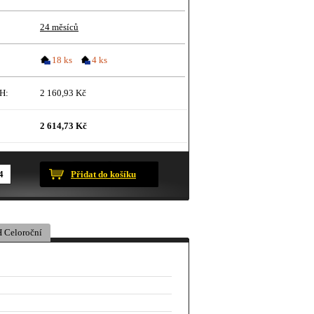
24 měsíců
18 ks
4 ks
H:
2 160,93 Kč
2 614,73 Kč
ustračního charakteru.
Přidat do košíku
 Celoroční