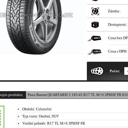
Záruka:
Dostupnost:
Cena bez DP
Cena s DPH:
* Obrázek produktu je pouze il
Počet:
popis produktu
Pneu Barum QUARTARIS 5 195/45 R17 TL M+S 3PMSF FR 81H
Období:
Celoroční
Typ vozu:
Osobní, SUV
Vnitřní průměr:
R17 TL M+S 3PMSF FR