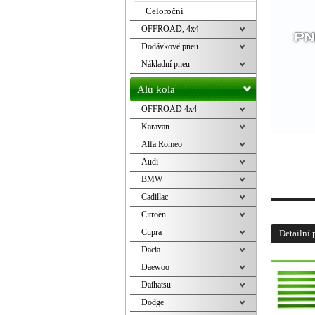
Celoroční
OFFROAD, 4x4
Dodávkové pneu
Nákladní pneu
Alu kola
OFFROAD 4x4
Karavan
Alfa Romeo
Audi
BMW
Cadillac
Citroën
Cupra
Detailní 
Dacia
Daewoo
Daihatsu
Dodge