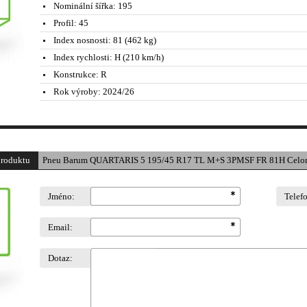
Nominální šířka:
195
Profil:
45
Index nosnosti:
81 (462 kg)
Index rychlosti:
H (210 km/h)
Konstrukce:
R
Rok výroby:
2024/26
produktu
Pneu Barum QUARTARIS 5 195/45 R17 TL M+S 3PMSF FR 81H Celor
Jméno:
Telef
Email:
Dotaz: