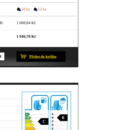
16 ks
12 ks
H:
1 608,84 Kč
1 946,70 Kč
ustračního charakteru.
Přidat do košíku
B
C