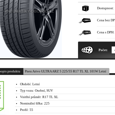
Dostupnost:
Cena bez DP
Cena s DPH:
* Obrázek produktu je pouze il
Počet:
popis produktu
Pneu Arivo ULTRA ARZ 5 225/55 R17 TL XL 101W Letní
Období:
Letní
Typ vozu:
Osobní, SUV
Vnitřní průměr:
R17 TL XL
Nominální šířka:
225
Profil:
55