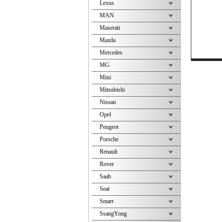
Lexus
MAN
Maserati
Mazda
Mercedes
MG
Mini
Mitsubishi
Nissan
Opel
Peugeot
Porsche
Renault
Rover
Saab
Seat
Smart
SsangYong