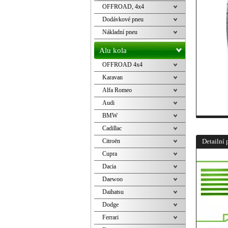
OFFROAD, 4x4
Dodávkové pneu
Nákladní pneu
Alu kola
OFFROAD 4x4
Karavan
Alfa Romeo
Audi
BMW
Cadillac
Citroën
Detailní 
Cupra
Dacia
Daewoo
Daihatsu
Dodge
Ferrari