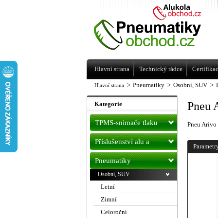
Levné pneumatiky letní, zimní, Alu kol
a litá kola Racing Line
Hlavní strana
Technický rádce
Certifika
>
Pneumatiky
>
Osobní, SUV
>
Hlavní strana
Pneu 
Kategorie
TPMS-snímače tlaku
Pneu Ariv
Příslušenství alu a
Parametr
pneu
Pneumatiky
Osobní, SUV
Letní
Zimní
Celoroční