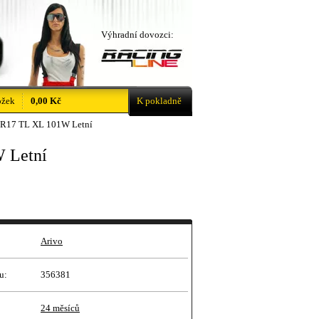
Výhradní dovozci:
ožek
0,00 Kč
K pokladně
 R17 TL XL 101W Letní
 Letní
Arivo
u:
356381
24 měsíců