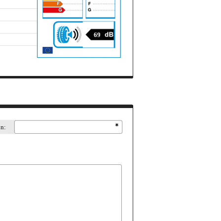
69
on: