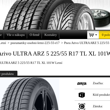
a
ce
Vše o nákupu
O firmě
Kontakty
0 pol
Letní
>
pneumatiky-osobni-letni-225-55-r17
>
Pneu Arivo ULTRA ARZ 5 225/55
Arivo ULTRA ARZ 5 225/55 R17 TL XL 101W
o ULTRA ARZ 5 225/55 R17 TL XL 101W Letní
y produktu
Značka:
Kód produkt
Záruka: