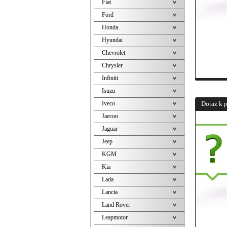
Fiat
Ford
Honda
Hyundai
Chevrolet
Chrysler
Infiniti
Isuzu
Iveco
Dotaz k 
Jaecoo
Jaguar
Jeep
KGM
Kia
Lada
Lancia
Land Rover
Leapmotor