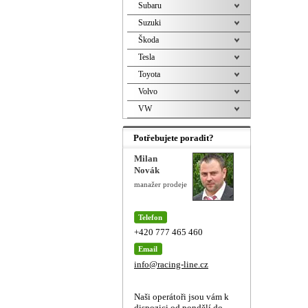
Subaru
Suzuki
Škoda
Tesla
Toyota
Volvo
VW
Potřebujete poradit?
Milan
Novák
manažer prodeje
Telefon
+420 777 465 460
Email
info@racing-line.cz
Naši operátoři jsou vám k
dispozici od pondělí do