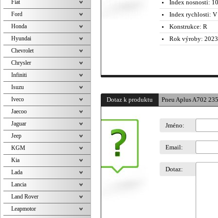
Fiat
Index nosnosti:
10
Ford
Index rychlosti:
V 
Honda
Konstrukce:
R
Hyundai
Rok výroby:
2023
Chevrolet
Chrysler
Infiniti
Isuzu
Iveco
Dotaz k produktu
Pneu Aplus A702 23
Jaecoo
Jaguar
Jméno:
Jeep
Email:
KGM
Kia
Dotaz:
Lada
Lancia
Land Rover
Leapmotor