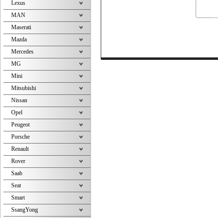
Lexus
MAN
Maserati
Mazda
Mercedes
MG
Mini
Mitsubishi
Nissan
Opel
Peugeot
Porsche
Renault
Rover
Saab
Seat
Smart
SsangYong