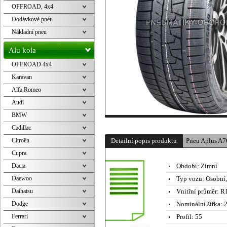
OFFROAD, 4x4
Dodávkové pneu
Nákladní pneu
Alu kola
OFFROAD 4x4
Karavan
Alfa Romeo
Audi
BMW
Cadillac
Citroën
Detailní popis produktu
Pneu Aplus A
Cupra
Dacia
Období:
Zimní
Daewoo
Typ vozu:
Osobní
Daihatsu
Vnitřní průměr:
R1
Dodge
Nominální šířka:
2
Ferrari
Profil:
55