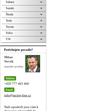
Subaru
Suzuki
Škoda
Tesla
Toyota
Volvo
VW
Potřebujete poradit?
Milan
Novák
manažer prodeje
Telefon
+420 777 465 460
Email
info@racing-line.cz
Naši operátoři jsou vám k
dispozici od pondělí do