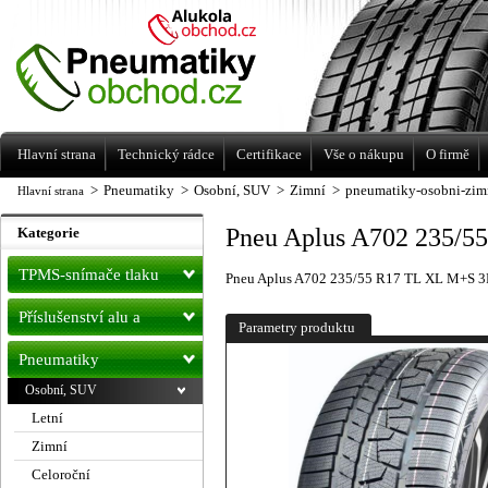
Levné pneumatiky letní, zimní, Alu kola
a litá kola Racing Line
Hlavní strana
Technický rádce
Certifikace
Vše o nákupu
O firmě
>
Pneumatiky
>
Osobní, SUV
>
Zimní
>
pneumatiky-osobni-zim
Hlavní strana
Pneu Aplus A702 235/
Kategorie
TPMS-snímače tlaku
Pneu Aplus A702 235/55 R17 TL XL M+S 
Příslušenství alu a
Parametry produktu
pneu
Pneumatiky
Osobní, SUV
Letní
Zimní
Celoroční