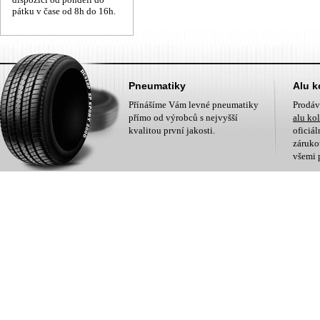
pátku v čase od 8h do 16h.
Pneumatiky
Alu k
Přínášíme Vám levné pneumatiky
Prodá
přímo od výrobců s nejvyšší
alu ko
kvalitou první jakosti.
oficiá
zárukou
všemi 