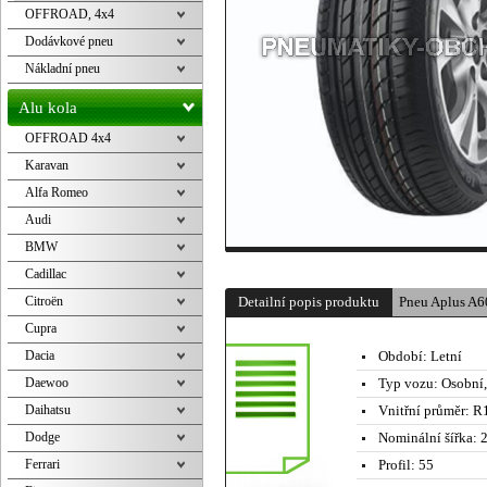
OFFROAD, 4x4
Dodávkové pneu
Nákladní pneu
Alu kola
OFFROAD 4x4
Karavan
Alfa Romeo
Audi
BMW
Cadillac
Citroën
Detailní popis produktu
Pneu Aplus A6
Cupra
Dacia
Období:
Letní
Daewoo
Typ vozu:
Osobní
Daihatsu
Vnitřní průměr:
R1
Dodge
Nominální šířka:
2
Ferrari
Profil:
55