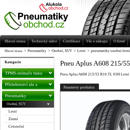
Levné pneumatiky letní, zimní, Alu kola
a litá kola Racing Line
Hlavní strana
Technický rádce
Certifikace
Vše o nákupu
O firmě
>
Pneumatiky
>
Osobní, SUV
>
Letní
>
pneumatiky-osobni-letn
Hlavní strana
Pneu Aplus A608 215/55
Kategorie
TPMS-snímače tlaku
Pneu Aplus A608 215/55 R16 TL 93H Letní
Příslušenství alu a
Parametry produktu
pneu
Pneumatiky
Osobní, SUV
Letní
Zimní
Celoroční