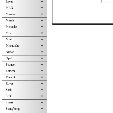
Lexus
MAN
Maserati
Mazda
Mercedes
MG
Mini
Mitsubishi
Nissan
Opel
Peugeot
Porsche
Renault
Rover
Saab
Seat
Smart
SsangYong