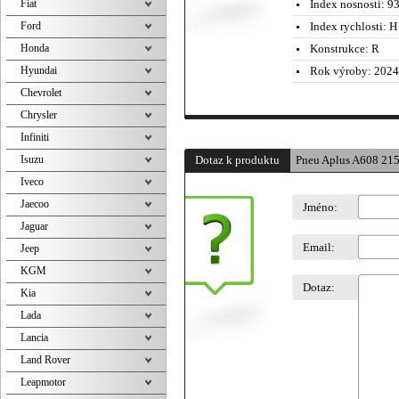
Fiat
Index nosnosti:
93
Ford
Index rychlosti:
H 
Honda
Konstrukce:
R
Hyundai
Rok výroby:
2024
Chevrolet
Chrysler
Infiniti
Isuzu
Dotaz k produktu
Pneu Aplus A608 215
Iveco
Jaecoo
Jméno:
Jaguar
Email:
Jeep
KGM
Dotaz:
Kia
Lada
Lancia
Land Rover
Leapmotor