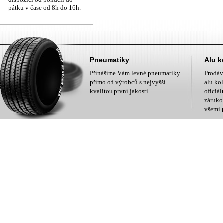
pátku v čase od 8h do 16h.
Pneumatiky
Alu k
Přínášíme Vám levné pneumatiky
Prodá
přímo od výrobců s nejvyšší
alu ko
kvalitou první jakosti.
oficiá
zárukou
všemi 