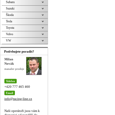
Subaru
Suzuki
Škoda
Tesla
Toyota
Volvo
VW
Potřebujete poradit?
Milan
Novák
manažer prodeje
Telefon
+420 777 465 460
Email
info@racing-line.cz
Naši operátoři jsou vám k
dispozici od pondělí do