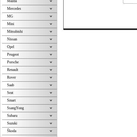
Mazda
Mercedes
MG
Mini
Mitsubishi
Nissan
Opel
Peugeot
Porsche
Renault
Rover
Saab
Seat
Smart
SsangYong
Subaru
Suzuki
Škoda