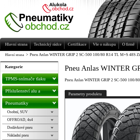
Levné pneumatiky letní, zimní, Alu kola
a litá kola Racing Line
Hlavní strana
Technický rádce
Certifikace
Vše o nákupu
O firmě
>
Pneu Anlas WINTER GRIP 2 SC-500 100/80 R14 TL M+S 48S Z
Hlavní strana
Pneu Anlas WINTER GR
Kategorie
TPMS-snímače tlaku
Pneu Anlas WINTER GRIP 2 SC-500 100/8
Příslušenství alu a
Parametry produktu
pneu
Pneumatiky
Osobní, SUV
OFFROAD, 4x4
Dodávkové pneu
Nákladní pneu