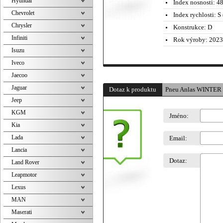
Hyundai
Index nosnosti:
4
Chevrolet
Index rychlosti:
S 
Chrysler
Konstrukce:
D
Infiniti
Rok výroby:
2023
Isuzu
Iveco
Jaecoo
Jaguar
Dotaz k produktu
Pneu Anlas WINTER 
Jeep
KGM
Jméno:
Kia
Lada
Email:
Lancia
Dotaz:
Land Rover
Leapmotor
Lexus
MAN
Maserati