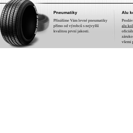
Pneumatiky
Alu k
Přínášíme Vám levné pneumatiky
Prodá
přímo od výrobců s nejvyšší
alu ko
kvalitou první jakosti.
oficiá
zárukou
všemi 