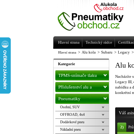
Levné pneumatiky letní, zimní, Alu kol
a litá kola Racing Line
Hlavní strana
Technický rádce
Certifika
>
Alu kola
>
Subaru
>
Legacy
>
Hlavní strana
Alu ko
Kategorie
TPMS-snímače tlaku
Nacházíte s
Legacy III,
Příslušenství alu a
nabídku a 
konkrétní 
pneu
Pneumatiky
Osobní, SUV
Váš asi
OFFROAD, 4x4
Dodávkové pneu
2)
Prů
Nákladní pneu