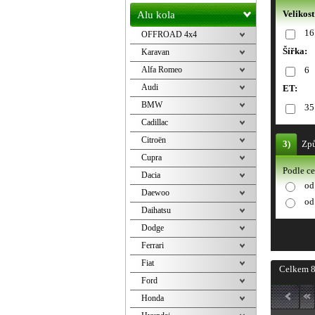
Velikost
Alu kola
16
OFFROAD 4x4
Šířka:
Karavan
Alfa Romeo
6
Audi
ET:
BMW
35
Cadillac
Citroën
3)
Způ
Cupra
Podle c
Dacia
od
Daewoo
od
Daihatsu
Dodge
Ferrari
Fiat
Celkem 8
Ford
Honda