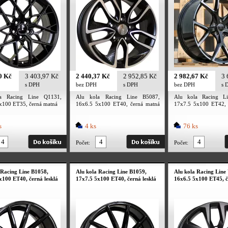
0 Kč
3 403,97 Kč
2 440,37 Kč
2 952,85 Kč
2 982,67 Kč
3 
s DPH
bez DPH
s DPH
bez DPH
s 
a Racing Line Q1131,
Alu kola Racing Line B5087,
Alu kola Racing L
x100 ET35, černá matná
16x6.5 5x100 ET40, černá matná
17x7.5 5x100 ET42, 
+ leštění
+ leštění
s
4 ks
76 ks
Počet:
Počet:
 Racing Line B1058,
Alu kola Racing Line B1059,
Alu kola Racing Line
x100 ET40, černá lesklá
17x7.5 5x100 ET40, černá lesklá
16x6.5 5x100 ET45, 