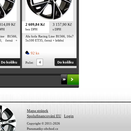
814,09 Kč
2 609,84 Kč
3 157,90 Kč
DPH
bez DPH
s DPH
ine B1566,
Alu kola Racing Line B1566, 16x7
0, černá +
5x100 ET35, černá + leštění
92 ks
Počet:
Mapa stránek
Spolufinancování EU
Login
Copyright © 2011-2026
Pneumatiky-obchod.cz