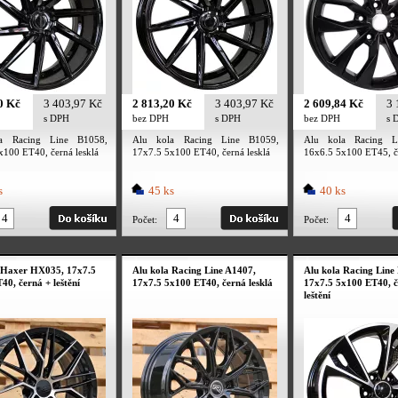
0 Kč
3 403,97 Kč
2 813,20 Kč
3 403,97 Kč
2 609,84 Kč
3 
s DPH
bez DPH
s DPH
bez DPH
s 
a Racing Line B1058,
Alu kola Racing Line B1059,
Alu kola Racing L
x100 ET40, černá lesklá
17x7.5 5x100 ET40, černá lesklá
16x6.5 5x100 ET45, č
s
45 ks
40 ks
Počet:
Počet:
 Haxer HX035, 17x7.5
Alu kola Racing Line A1407,
Alu kola Racing Line
40, černá + leštění
17x7.5 5x100 ET40, černá lesklá
17x7.5 5x100 ET40, č
leštění