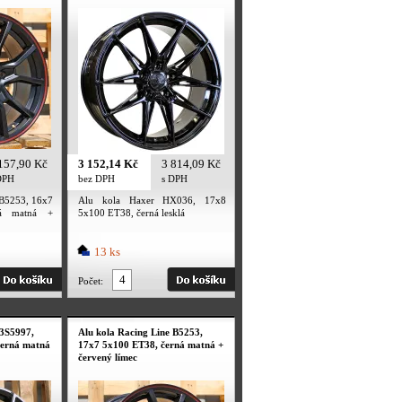
157,90 Kč
3 152,14 Kč
3 814,09 Kč
DPH
bez DPH
s DPH
 B5253, 16x7
Alu kola Haxer HX036, 17x8
á matná +
5x100 ET38, černá lesklá
13 ks
Počet:
 3S5997,
Alu kola Racing Line B5253,
černá matná
17x7 5x100 ET38, černá matná +
červený límec