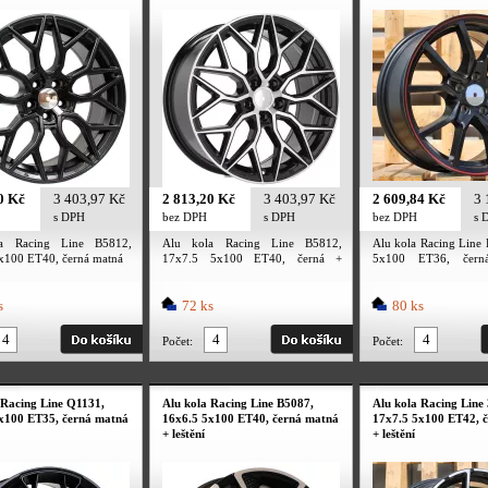
0 Kč
3 403,97 Kč
2 813,20 Kč
3 403,97 Kč
2 609,84 Kč
3 
s DPH
bez DPH
s DPH
bez DPH
s 
a Racing Line B5812,
Alu kola Racing Line B5812,
Alu kola Racing Line
x100 ET40, černá matná
17x7.5 5x100 ET40, černá +
5x100 ET36, čern
leštění
červený límec
s
72 ks
80 ks
Počet:
Počet:
 Racing Line Q1131,
Alu kola Racing Line B5087,
Alu kola Racing Line
x100 ET35, černá matná
16x6.5 5x100 ET40, černá matná
17x7.5 5x100 ET42, 
+ leštění
+ leštění