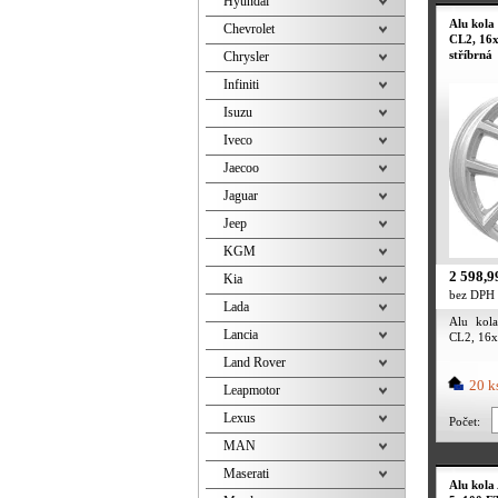
Hyundai
Alu ko
Chevrolet
CL2, 16x
stříbrná
Chrysler
Infiniti
Isuzu
Iveco
Jaecoo
Jaguar
Jeep
KGM
2 598,9
Kia
bez DPH
Lada
Alu ko
Lancia
CL2, 16x
Land Rover
20 k
Leapmotor
Lexus
Počet:
MAN
Maserati
Alu kola