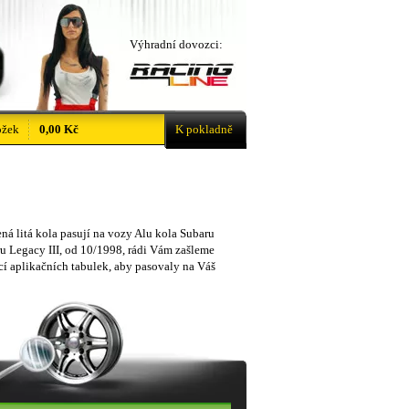
Výhradní dovozci:
ožek
0,00 Kč
K pokladně
ná litá kola pasují na vozy Alu kola Subaru
u Legacy III, od 10/1998, rádi Vám zašleme
í aplikačních tabulek, aby pasovaly na Váš