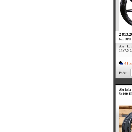
2 813,2
bez DPH
Alu kol
17x7.5 5
41 k
Počet:
Alu kola
5x100 ET