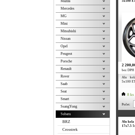
Mazda
5x100 ET
Mercedes
MG
Mini
Mitsubishi
Nissan
Opel
Peugeot
Porsche
2 200,0
Renault
bez DPH
Rover
Alu ko
5x100 ET4
Saab
Seat
8 ks
Smart
Počet:
SsangYong
Subaru
BRZ
Alu kola
17x7.5 5
Crosstrek