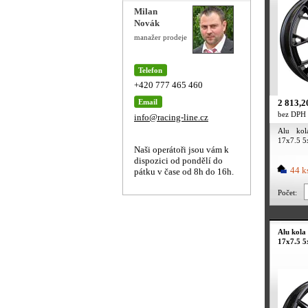
Milan
Novák
manažer prodeje
Telefon
+420 777 465 460
Email
2 813,2
bez DPH
info@racing-line.cz
Alu kol
17x7.5 5
Naši operátoři jsou vám k
dispozici od pondělí do
44 k
pátku v čase od 8h do 16h.
Počet:
Alu kola
17x7.5 5