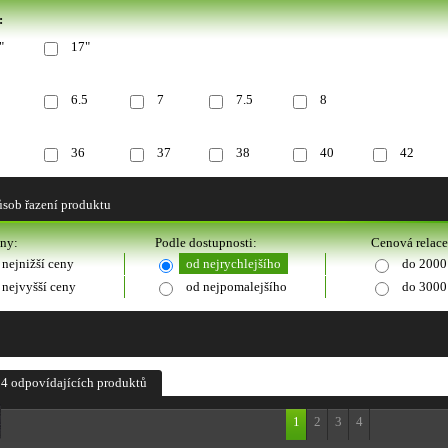
:
"
17"
6.5
7
7.5
8
36
37
38
40
42
sob řazení produktu
eny:
Podle dostupnosti:
Cenová relace
 nejnižší ceny
od nejrychlejšího
do 2000
 nejvyšší ceny
od nejpomalejšího
do 3000
4 odpovídajících produktů
1
2
3
4