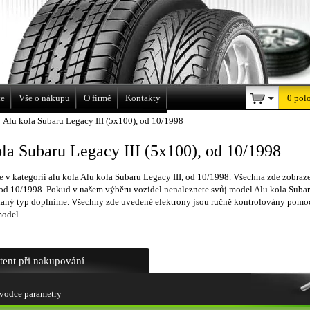
a
ce
Vše o nákupu
O firmě
Kontakty
0 pol
Alu kola Subaru Legacy III (5x100), od 10/1998
la Subaru Legacy III (5x100), od 10/1998
e v kategorii alu kola Alu kola Subaru Legacy III, od 10/1998. Všechna zde zobraze
 od 10/1998. Pokud v našem výběru vozidel nenaleznete svůj model Alu kola Subar
daný typ doplníme. Všechny zde uvedené elektrony jsou ručně kontrolovány pomoc
model.
stent při nakupování
vodce parametry