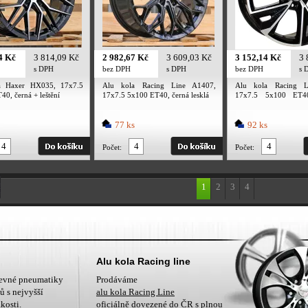
4 Kč
3 814,09 Kč
2 982,67 Kč
3 609,03 Kč
3 152,14 Kč
3 
s DPH
bez DPH
s DPH
bez DPH
s 
a Haxer HX035, 17x7.5
Alu kola Racing Line A1407,
Alu kola Racing L
0, černá + leštění
17x7.5 5x100 ET40, černá lesklá
17x7.5 5x100 ET4
leštění
77 ks
92 ks
Počet:
Počet:
1
2
3
4
Nahoru
Alu kola Racing line
levné pneumatiky
Prodáváme
ů s nejvyšší
alu kola Racing Line
kosti.
oficiálně dovezené do ČR s plnou