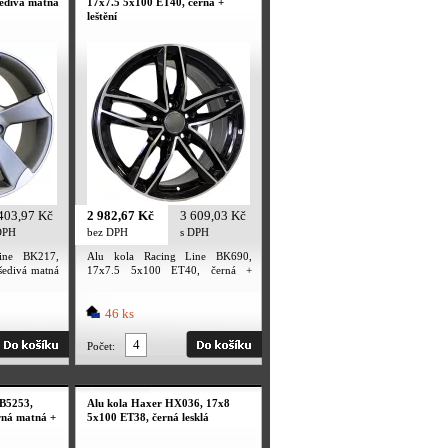
šedivá matná
17x7.5 5x100 ET40, černá +
leštění
403,97 Kč
2 982,67 Kč
3 609,03 Kč
DPH
bez DPH
s DPH
ine BK217,
Alu kola Racing Line BK690,
šedivá matná
17x7.5 5x100 ET40, černá +
leštění
46 ks
Počet:
 B5253,
Alu kola Haxer HX036, 17x8
rná matná +
5x100 ET38, černá lesklá