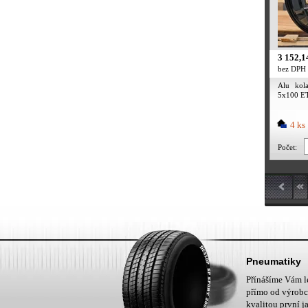
3 152,1
bez DPH
Alu kol
5x100 ET4
4 ks
Počet:
Pneumatiky
Přínášíme Vám 
přímo od výrobc
kvalitou první ja