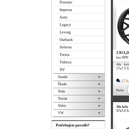
Forester
Impreza
Justy
Legacy
Levorg
Outback
Solterra
2 813,2
Trezia
bez DPH
Tribeca
Alu kol
17x7.5 5
XV
Suzuki
27 k
Škoda
Počet:
Tesla
Toyota
Volvo
Alu kola
17x7.5 5
VW
Potřebujete poradit?