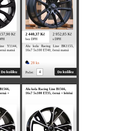
157,90 Kč
2 440,37 Kč
2 952,85 Kč
DPH
bez DPH
s DPH
ine Y1144,
Alu kola Racing Line BK1155,
erná matná
16x7 5x100 ET40, černá matná
28 ks
Počet:
 B1566,
Alu kola Racing Line B1566,
erná +
16x7 5x100 ET35, černá + leštění