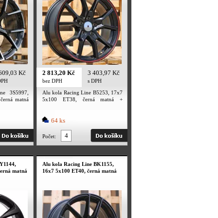
609,03 Kč
2 813,20 Kč
3 403,97 Kč
DPH
bez DPH
s DPH
ine 3S5997,
Alu kola Racing Line B5253, 17x7
černá matná
5x100 ET38, černá matná +
červený límec
64 ks
Počet:
 Y1144,
Alu kola Racing Line BK1155,
černá matná
16x7 5x100 ET40, černá matná