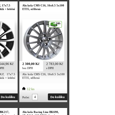
 17x7.5
Alu kola CMS C16, 16x6.5 5x100
klá + leštění
ET35, stříbrná
544,96 Kč
2 300,00 Kč
2 783,00 Kč
DPH
bez DPH
s DPH
F, 17x7.5
Alu kola CMS C16, 16x6.5 5x100
klá + leštění
ET35, stříbrná
12 ks
Počet:
 BK217,
Alu kola Racing Line BK690,