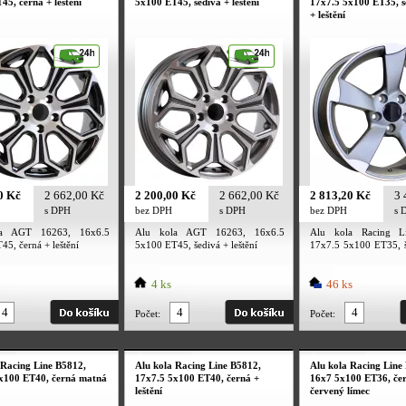
45, černá + leštění
5x100 ET45, šedivá + leštění
17x7.5 5x100 ET35, 
+ leštění
0 Kč
2 662,00 Kč
2 200,00 Kč
2 662,00 Kč
2 813,20 Kč
3 
s DPH
bez DPH
s DPH
bez DPH
s 
la AGT 16263, 16x6.5
Alu kola AGT 16263, 16x6.5
Alu kola Racing L
5, černá + leštění
5x100 ET45, šedivá + leštění
17x7.5 5x100 ET35, 
+ leštění
4 ks
46 ks
Počet:
Počet:
 Racing Line B5812,
Alu kola Racing Line B5812,
Alu kola Racing Line
x100 ET40, černá matná
17x7.5 5x100 ET40, černá +
16x7 5x100 ET36, če
leštění
červený límec