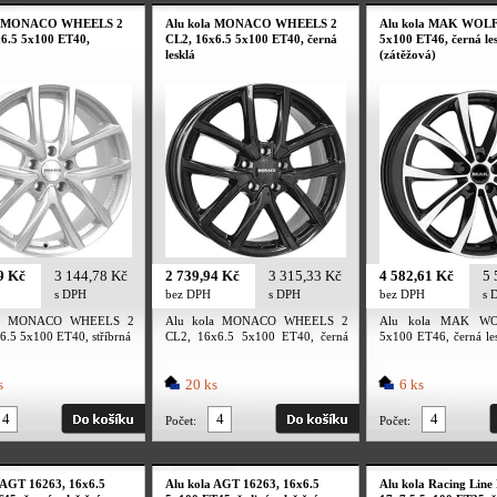
la MONACO WHEELS 2
Alu kola MONACO WHEELS 2
Alu kola MAK WOLF,
6.5 5x100 ET40,
CL2, 16x6.5 5x100 ET40, černá
5x100 ET46, černá les
lesklá
(zátěžová)
9 Kč
3 144,78 Kč
2 739,94 Kč
3 315,33 Kč
4 582,61 Kč
5 
s DPH
bez DPH
s DPH
bez DPH
s 
la MONACO WHEELS 2
Alu kola MONACO WHEELS 2
Alu kola MAK WOL
6.5 5x100 ET40, stříbrná
CL2, 16x6.5 5x100 ET40, černá
5x100 ET46, černá les
lesklá
(zátěžová)
s
20 ks
6 ks
Počet:
Počet:
 AGT 16263, 16x6.5
Alu kola AGT 16263, 16x6.5
Alu kola Racing Line