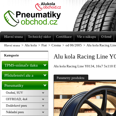
Levné pneumatiky letní, zimní, Alu kola
a litá kola Racing Line
Hlavní strana
Technický rádce
Certifikace
Vše o nákupu
O firmě
>
Alu kola
>
Fiat
>
Croma
>
od 06/2005
>
Alu kola Racing Lin
Hlavní strana
Alu kola Racing Line Y
Kategorie
TPMS-snímače tlaku
Alu kola Racing Line Y0134, 16x7 5x110 E
Příslušenství alu a
Parametry produktu
pneu
Pneumatiky
Osobní, SUV
OFFROAD, 4x4
Dodávkové pneu
Nákladní pneu