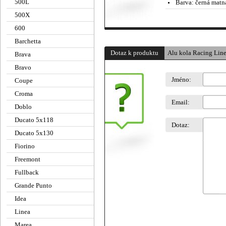
500L
Barva:
černá matn
500X
600
Barchetta
Dotaz k produktu
Alu kola Racing Lin
Brava
Bravo
Jméno:
Coupe
Croma
Email:
Doblo
Ducato 5x118
Dotaz:
Ducato 5x130
Fiorino
Freemont
Fullback
Grande Punto
Idea
Linea
Marea