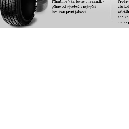
Přínášíme Vám levné pneumatiky
Prodá
přímo od výrobců s nejvyšší
alu ko
kvalitou první jakosti.
oficiá
zárukou
všemi 