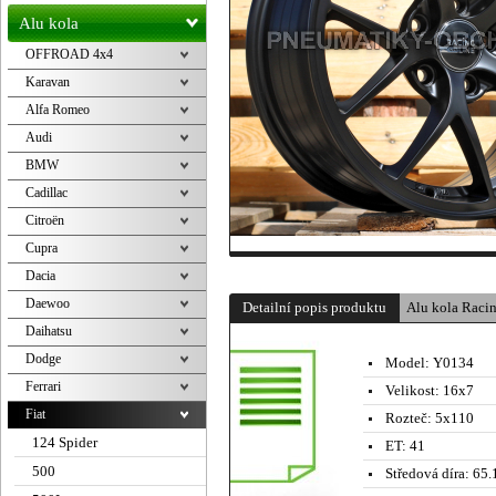
Alu kola
OFFROAD 4x4
Karavan
Alfa Romeo
Audi
BMW
Cadillac
Citroën
Cupra
Dacia
Daewoo
Detailní popis produktu
Alu kola Raci
Daihatsu
Dodge
Model:
Y0134
Ferrari
Velikost:
16x7
Fiat
Rozteč:
5x110
124 Spider
ET:
41
500
Středová díra:
65.