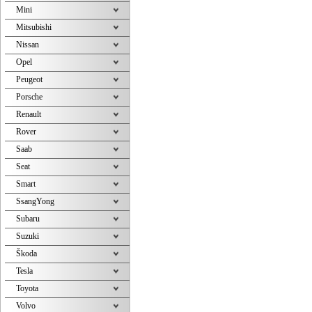
Mini
Mitsubishi
Nissan
Opel
Peugeot
Porsche
Renault
Rover
Saab
Seat
Smart
SsangYong
Subaru
Suzuki
Škoda
Tesla
Toyota
Volvo