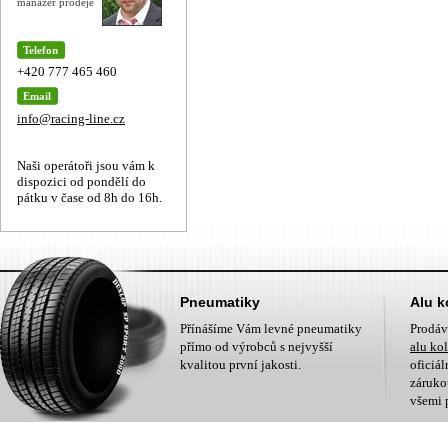
manažer prodeje
Telefon
+420 777 465 460
Email
info@racing-line.cz
Naši operátoři jsou vám k
dispozici od pondělí do
pátku v čase od 8h do 16h.
Pneumatiky
Alu k
Přínášíme Vám levné pneumatiky
Prodá
přímo od výrobců s nejvyšší
alu ko
kvalitou první jakosti.
oficiá
zárukou
všemi 