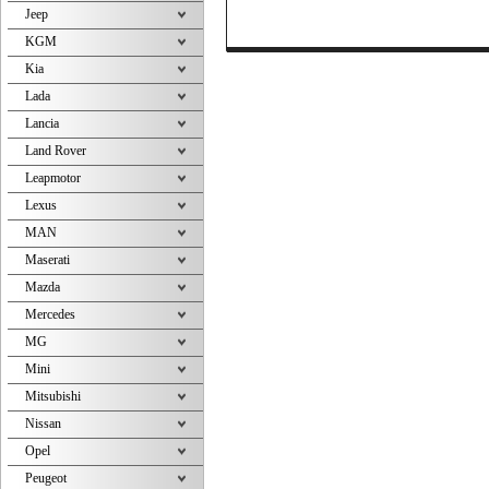
Jeep
KGM
Kia
Lada
Lancia
Land Rover
Leapmotor
Lexus
MAN
Maserati
Mazda
Mercedes
MG
Mini
Mitsubishi
Nissan
Opel
Peugeot