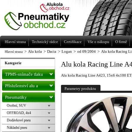
Levné pneumatiky letní, zimní, Alu kola
a litá kola Racing Line
Hlavní strana
Technický rádce
Certifikace
Vše o nákupu
O firmě
>
Alu kola
>
Dacia
>
Logan
>
od 09/2004
>
Alu kola Racing Li
Hlavní strana
Alu kola Racing Line A4
Kategorie
TPMS-snímače tlaku
Alu kola Racing Line A423, 15x6 4x100 ET45
Příslušenství alu a
Parametry produktu
pneu
Pneumatiky
Osobní, SUV
OFFROAD, 4x4
Dodávkové pneu
Nákladní pneu