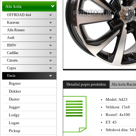
Alu kola
OFFROAD 4x4
Karavan
Alfa Romeo
Audi
BMW
Cadillac
Citroën
Cupra
Dacia
Bigster
Detailní popis produktu
Alu kola Racin
Dokker
Duster
Model:
A423
Jogger
Velikost:
15x6
Rozteč:
4x100
Lodgy
ET:
45
Logan
Středová díra:
54.
Pickup