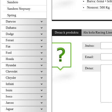
Barva:
černá + leš
Sandero
Nosnost:
500 Kg
Sandero Stepway
Spring
Daewoo
Daihatsu
Dotaz k produktu
Alu kola Racing Line
Dodge
Ferrari
Jméno:
Fiat
Ford
Email:
Honda
Hyundai
Dotaz:
Chevrolet
Chrysler
Infiniti
Isuzu
Iveco
Jaecoo
Jaguar