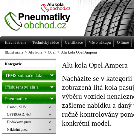
Levné pneumatiky letní, zimní, Alu kola
a litá kola Racing Line
Hlavní strana
Technický rádce
Certifikace
Vše o nákupu
O firmě
>
Alu kola
>
Opel
>
Alu kola Opel Ampera
Hlavní strana
Alu kola Opel Ampera
Kategorie
TPMS-snímače tlaku
Nacházíte se v kategori
zobrazená litá kola pas
Příslušenství alu a
výběru vozidel nenalezn
pneu
Pneumatiky
zašleme nabídku a daný 
Osobní, SUV
ručně kontrolovány pomo
OFFROAD, 4x4
konkrétní model.
Dodávkové pneu
Nákladní pneu