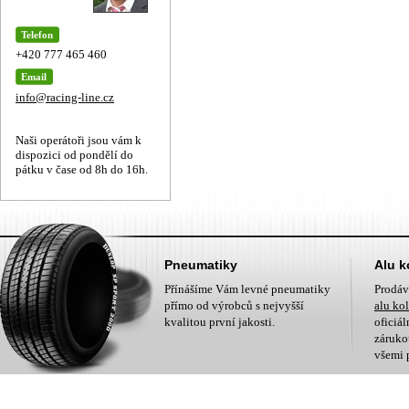
Telefon
+420 777 465 460
Email
info@racing-line.cz
Naši operátoři jsou vám k
dispozici od pondělí do
pátku v čase od 8h do 16h.
Pneumatiky
Alu k
Přínášíme Vám levné pneumatiky
Prodá
přímo od výrobců s nejvyšší
alu ko
kvalitou první jakosti.
oficiá
zárukou
všemi 