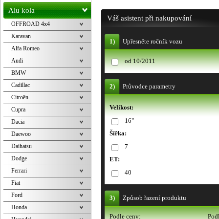
Alu kola
Váš asistent při nakupování
OFFROAD 4x4
Karavan
1)
Upřesněte ročník vozu
Alfa Romeo
Audi
od 10/2011
BMW
Cadillac
2)
Průvodce parametry
Citroën
Velikost:
Cupra
16"
Dacia
Šířka:
Daewoo
Daihatsu
7
Dodge
ET:
Ferrari
40
Fiat
Ford
3)
Způsob řazení produktu
Honda
Podle ceny:
Podl