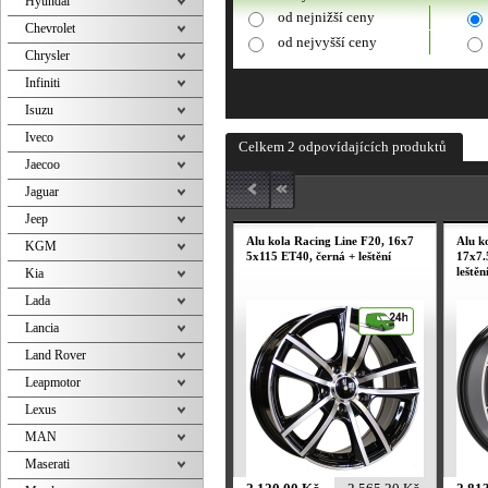
Hyundai
od nejnižší ceny
Chevrolet
od nejvyšší ceny
Chrysler
Infiniti
Isuzu
Iveco
Celkem 2 odpovídajících produktů
Jaecoo
Jaguar
Jeep
Alu kola Racing Line F20, 16x7
Alu k
KGM
5x115 ET40, černá + leštění
17x7.
leštěn
Kia
Lada
Lancia
Land Rover
Leapmotor
Lexus
MAN
Maserati