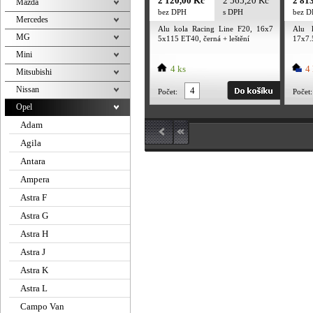
2 120,00 Kč
2 565,20 Kč
2 81
Mazda
bez DPH
s DPH
bez 
Mercedes
Alu kola Racing Line F20, 16x7
Alu 
MG
5x115 ET40, černá + leštění
17x7
leštění
Mini
4 ks
4 
Mitsubishi
Nissan
Počet:
Počet:
Opel
Adam
Agila
Antara
Ampera
Astra F
Astra G
Astra H
Astra J
Astra K
Astra L
Campo Van