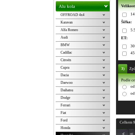
Velikost
Alu kola
14
OFFROAD 4x4
Šířka:
Karavan
Alfa Romeo
5.
Audi
ET:
BMW
30
Cadillac
45
Citroën
Cupra
3)
Způ
Dacia
Podle c
Daewoo
od
Daihatsu
od
Dodge
Ferrari
Fiat
Ford
Celkem 9
Honda