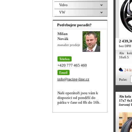
Volvo
VW
Potřebujete poradit?
Milan
Novák
2 439,3
manažer prodeje
bez DPH
Alu kol
16x6.5
Telefon
leštění
+420 777 465 460
24 k
Email
info@racing-line.cz
Počet:
Naši operátoři jsou vám k
Alu kola
dispozici od pondělí do
17x7 4x1
pátku v čase od 8h do 16h.
červený 