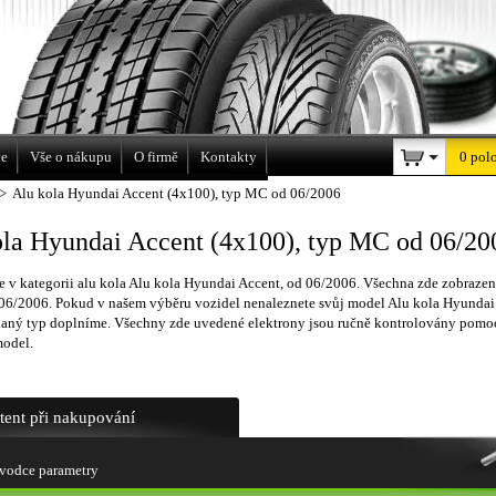
a
ce
Vše o nákupu
O firmě
Kontakty
0 pol
>
Alu kola Hyundai Accent (4x100), typ MC od 06/2006
ola Hyundai Accent (4x100), typ MC od 06/20
e v kategorii alu kola Alu kola Hyundai Accent, od 06/2006. Všechna zde zobrazen
 06/2006. Pokud v našem výběru vozidel nenaleznete svůj model Alu kola Hyundai
daný typ doplníme. Všechny zde uvedené elektrony jsou ručně kontrolovány pomoc
model.
stent při nakupování
vodce parametry