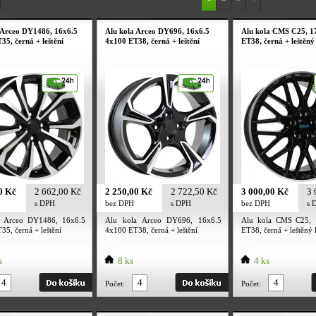
 Arceo DY1486, 16x6.5
Alu kola Arceo DY696, 16x6.5
Alu kola CMS C25, 1
35, černá + leštění
4x100 ET38, černá + leštění
ET38, černá + leštěný
0 Kč
2 662,00 Kč
2 250,00 Kč
2 722,50 Kč
3 000,00 Kč
3 
s DPH
bez DPH
s DPH
bez DPH
s 
a Arceo DY1486, 16x6.5
Alu kola Arceo DY696, 16x6.5
Alu kola CMS C25,
5, černá + leštění
4x100 ET38, černá + leštění
ET38, černá + leštěný 
s
8 ks
4 ks
Počet:
Počet: