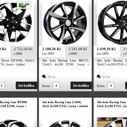
0 Kč
2 722,50 Kč
2 100,56 Kč
2 541,68 Kč
2 439,36 Kč
2 
s DPH
bez DPH
s DPH
bez DPH
s 
a Arceo DY1946, 16x6.5
Alu kola Racing Line BK575,
Alu kola Racing L
5, černá + leštění
15x6.5 4x100 ET40, černá +
16x6.5 4x100 ET42, če
leštění
28 ks
32 ks
Počet:
Počet:
 Racing Line BY980,
Alu kola Racing Line L1666,
Alu kola Racing Line
x100 ET40, černá +
16x6 4x100 ET42, černá + leštění
16x6 4x100 ET45, čern