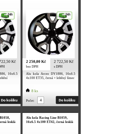
722,50 Kč
2 250,00 Kč
2 722,50 Kč
DPH
bez DPH
s DPH
886, 16x6.5
Alu kola Arceo DY1886, 16x6.5
eštění
4x100 ET35, černá + leštěný límec
8 ks
Počet:
 B1058,
Alu kola Racing Line B1059,
erná lesklá
16x6.5 4x100 ET42, černá lesklá