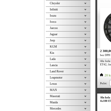
Chrysler
Infiniti
Isuzu
Iveco
Jaecoo
Jaguar
Jeep
KGM
2 300,0
Kia
bez DPH
Lada
Alu kola
ET42, če
Lancia
Land Rover
20 k
Leapmotor
Počet:
Lexus
MAN
Maserati
Alu kola
4x100 ET
Mazda
Mercedes