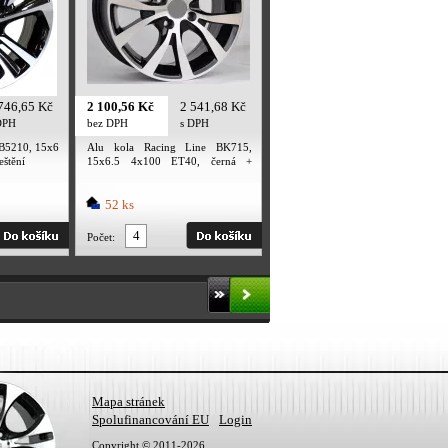
746,65 Kč
2 100,56 Kč
2 541,68 Kč
DPH
bez DPH
s DPH
 B5210, 15x6
Alu kola Racing Line BK715,
eštění
15x6.5 4x100 ET40, černá +
leštění
52 ks
Počet:
Mapa stránek
Spolufinancování EU
Login
Copyright © 2011-2026