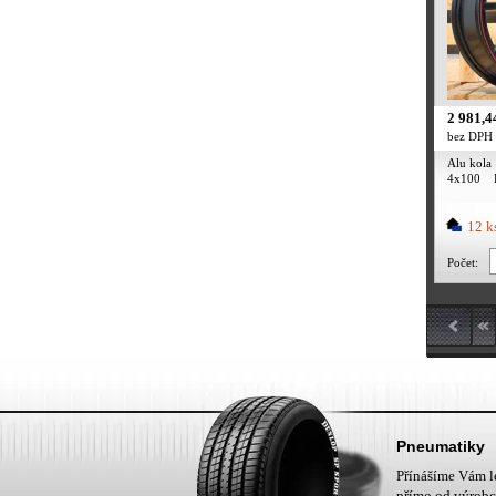
2 981,4
bez DPH
Alu kola
4x100 
červený 
12 k
Počet:
Pneumatiky
Přínášíme Vám 
přímo od výrobc