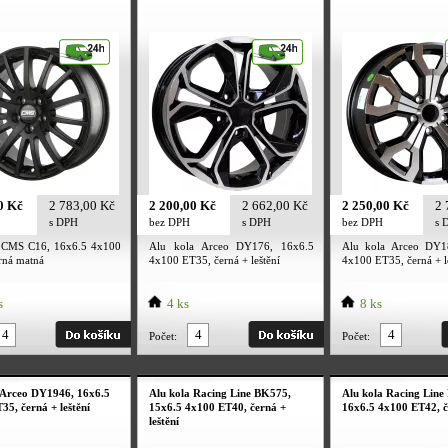
0 Kč
2 783,00 Kč
2 200,00 Kč
2 662,00 Kč
2 250,00 Kč
2 
s DPH
bez DPH
s DPH
bez DPH
s 
 CMS C16, 16x6.5 4x100
Alu kola Arceo DY176, 16x6.5
Alu kola Arceo DY1
rná matná
4x100 ET35, černá + leštění
4x100 ET35, černá + l
s
4 ks
8 ks
Počet:
Počet:
 Arceo DY1946, 16x6.5
Alu kola Racing Line BK575,
Alu kola Racing Line
35, černá + leštění
15x6.5 4x100 ET40, černá +
16x6.5 4x100 ET42, č
leštění