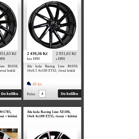
951,63 Kč
2 439,36 Kč
2 951,63 Kč
DPH
bez DPH
s DPH
ine B1058,
Alu kola Racing Line B1059,
rná lesklá
16x6.5 4x100 ET42, černá lesklá
41 ks
Počet:
 W1785,
Alu kola Racing Line XE186,
á + leštění
14x6 4x100 ET35, černá + leštění