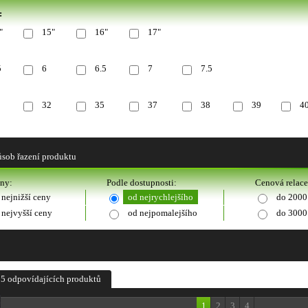
:
"
15"
16"
17"
5
6
6.5
7
7.5
32
35
37
38
39
4
sob řazení produktu
eny:
Podle dostupnosti:
Cenová relace
 nejnižší ceny
od nejrychlejšího
do 2000
 nejvyšší ceny
od nejpomalejšího
do 3000
5 odpovídajících produktů
1
2
3
4