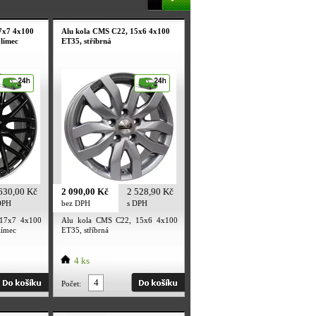
7x7 4x100
Alu kola CMS C22, 15x6 4x100
 límec
ET35, stříbrná
630,00 Kč
2 090,00 Kč
2 528,90 Kč
DPH
bez DPH
s DPH
 17x7 4x100
Alu kola CMS C22, 15x6 4x100
límec
ET35, stříbrná
4 ks
Počet: