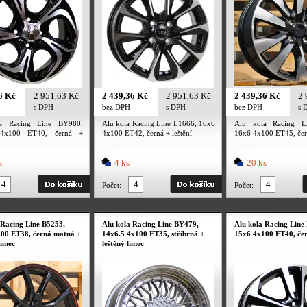
6 Kč
2 951,63 Kč
2 439,36 Kč
2 951,63 Kč
2 439,36 Kč
2 
s DPH
bez DPH
s DPH
bez DPH
s 
a Racing Line BY980,
Alu kola Racing Line L1666, 16x6
Alu kola Racing L
 4x100 ET40, černá +
4x100 ET42, černá + leštění
16x6 4x100 ET45, čern
s
4 ks
20 ks
Počet:
Počet:
 Racing Line B5253,
Alu kola Racing Line BY479,
Alu kola Racing Line
00 ET38, černá matná +
14x6.5 4x100 ET35, stříbrná +
15x6 4x100 ET40, čern
límec
leštěný límec