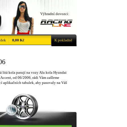
Výhradní dovozci:
ožek
0,00 Kč
K pokladně
06
á litá kola pasují na vozy Alu kola Hyundai
 Accent, od 06/2006, rádi Vám zašleme
í aplikačních tabulek, aby pasovaly na Váš