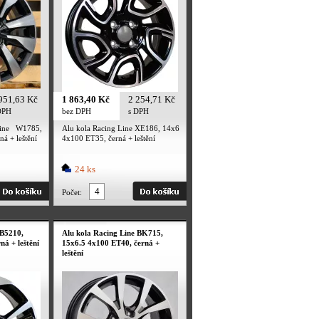
951,63 Kč
1 863,40 Kč
2 254,71 Kč
DPH
bez DPH
s DPH
ine W1785,
Alu kola Racing Line XE186, 14x6
á + leštění
4x100 ET35, černá + leštění
24 ks
Počet:
 B5210,
Alu kola Racing Line BK715,
á + leštění
15x6.5 4x100 ET40, černá +
leštění