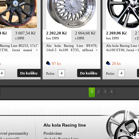
4 Kč
3 607,54 Kč
2 202,20 Kč
2 664,66 Kč
2 269,96 Kč
2 
s DPH
bez DPH
s DPH
bez DPH
s 
 Racing Line B5253, 17x7
Alu kola Racing Line BY479,
Alu kola Racing Line
ET38, černá matná +
14x6.5 4x100 ET35, stříbrná +
4x100 ET40, černá + l
límec
leštěný límec
s
97 ks
20 ks
Počet:
Počet:
1
2
3
4
Nahoru
Alu kola Racing line
levné pneumatiky
Prodáváme
ů s nejvyšší
alu kola Racing Line