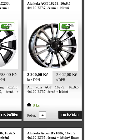
RC233,
Alu kola AGT 16279, 16x6.5
erná +
4x100 ET37, černá + leštění
783,00 Kč
2 200,00 Kč
2 662,00 Kč
DPH
bez DPH
s DPH
ng RC233,
Alu kola AGT 16279, 16x6.5
0, černá +
4x100 ET37, černá + leštění
8 ks
Počet:
86, 16x6.5
Alu kola Arceo DY1886, 16x6.5
eštění
4x100 ET35, černá + leštěný límec