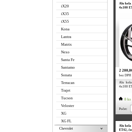
Alu kola
iX20
4x100 ET
iX35
iX55
Kona
Lantra
Matrix
Nexo
Santa Fe
Santamo
2 200,0
Sonata
bez DPH
Terracan
Alu kol
4x100 ET3
Trajet
Tucson
8 ks
Veloster
Počet:
XG
XG FL
Alu kola
Chevrolet
ET42, če