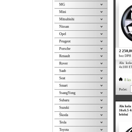
MG
Mini
Mitsubishi
Nissan
Opel
Peugeot
Porsche
2 250,0
Renault
bez DPH
Alu kol
Rover
4x100 ET3
Saab
Seat
8 ks
Smart
Počet:
SsangYong
Subaru
Alu kola
Suzuki
16x6.5 4
leštění
Škoda
Tesla
Toyota