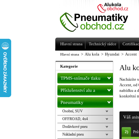
Levné pneumatiky letní, zimní, Alu kol
a litá kola Racing Line
Hlavní strana
Technický rádce
Certifika
>
Alu kola
>
Hyundai
>
Accent
Hlavní strana
Alu k
Kategorie
TPMS-snímače tlaku
Nacházíte s
Accent, od
Příslušenství alu a
nabídku a 
konkrétní 
pneu
Pneumatiky
Osobní, SUV
Váš asi
OFFROAD, 4x4
Dodávkové pneu
2)
Prů
Nákladní pneu