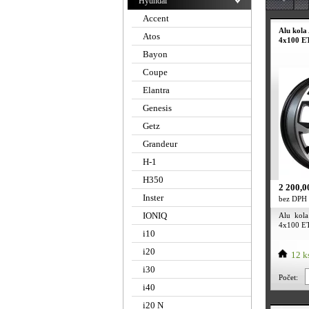
Hyundai
Accent
Alu kola
Atos
4x100 ET
Bayon
Coupe
Elantra
Genesis
Getz
Grandeur
H-1
H350
2 200,0
Inster
bez DPH
IONIQ
Alu kol
4x100 ET3
i10
i20
12 k
i30
Počet:
i40
i20 N