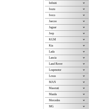
Infiniti
Isuzu
Iveco
Jaecoo
Jaguar
Jeep
KGM
Kia
Lada
Lancia
Land Rover
Leapmotor
Lexus
MAN
Maserati
Mazda
Mercedes
MG