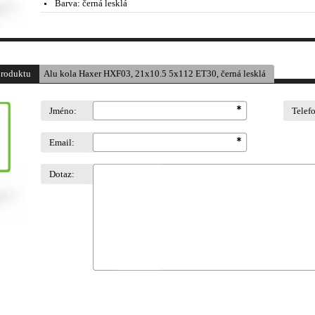
Barva:
černá lesklá
produktu
Alu kola Haxer HXF03, 21x10.5 5x112 ET30, černá lesklá
Jméno:
Telef
Email:
Dotaz: