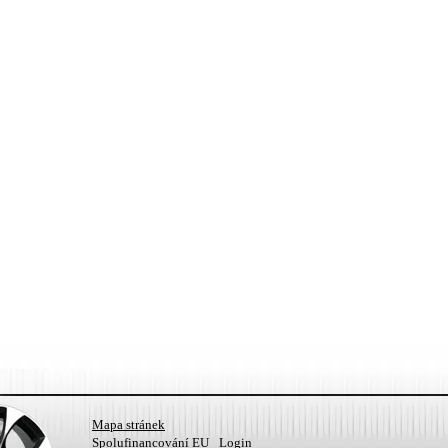
Mapa stránek
Spolufinancování EU
Login