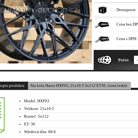
Dostupnost:
Cena bez DP
Cena s DPH:
* Obrázek produktu je pouze il
Počet:
popis produktu
Alu kola Haxer HXF03, 21x10.5 5x112 ET30, černá lesklá
Model:
HXF03
Velikost:
21x10.5
Rozteč:
5x112
ET:
30
Středová díra:
66.6