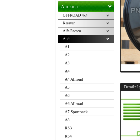
Alu kola
OFFROAD 4x4
Karavan
Alfa Romeo
Audi
A1
A2
A3
A4
A4 Allroad
Detailní 
A5
A6
A6 Allroad
A7 Sportback
A8
RS3
RS4