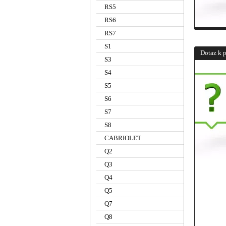
RS5
RS6
RS7
S1
Dotaz k 
S3
S4
S5
S6
S7
S8
CABRIOLET
Q2
Q3
Q4
Q5
Q7
Q8