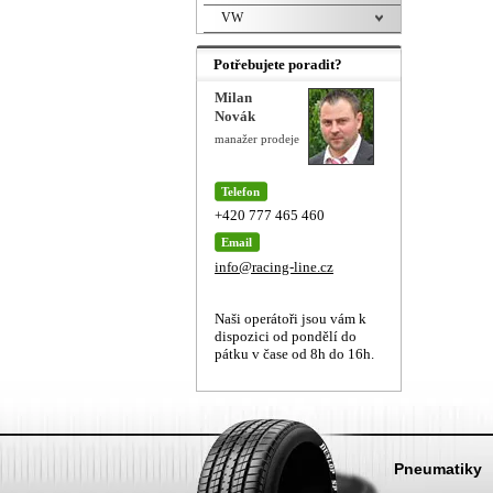
VW
Potřebujete poradit?
Milan
Novák
manažer prodeje
Telefon
+420 777 465 460
Email
info@racing-line.cz
Naši operátoři jsou vám k
dispozici od pondělí do
pátku v čase od 8h do 16h.
Pneumatiky