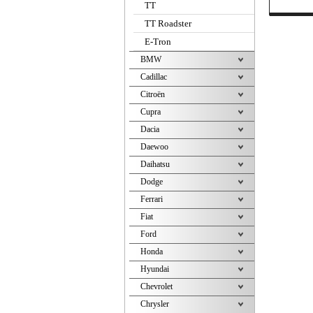
TT
TT Roadster
E-Tron
BMW
Cadillac
Citroën
Cupra
Dacia
Daewoo
Daihatsu
Dodge
Ferrari
Fiat
Ford
Honda
Hyundai
Chevrolet
Chrysler