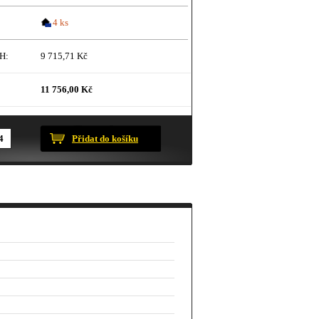
4 ks
H:
9 715,71 Kč
11 756,00 Kč
ustračního charakteru.
Přidat do košíku