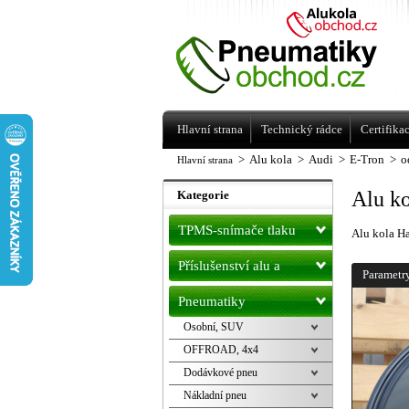
Levné pneumatiky letní, zimní, Alu kol
a litá kola Racing Line
Hlavní strana
Technický rádce
Certifika
>
Alu kola
>
Audi
>
E-Tron
>
o
Hlavní strana
Alu k
Kategorie
TPMS-snímače tlaku
Alu kola H
Příslušenství alu a
Parametr
pneu
Pneumatiky
Osobní, SUV
OFFROAD, 4x4
Dodávkové pneu
Nákladní pneu