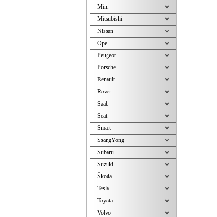
Mini
Mitsubishi
Nissan
Opel
Peugeot
Porsche
Renault
Rover
Saab
Seat
Smart
SsangYong
Subaru
Suzuki
Škoda
Tesla
Toyota
Volvo