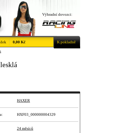
Výhradní dovozci:
ožek
0,00 Kč
K pokladně
á
lesklá
HAXER
u:
HXF03_000000004329
24 měsíců