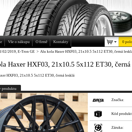
a
ce
Vše o nákupu
O firmě
Kontakty
0 pol
d 02/2019, E-Tron GE
>
Alu kola Haxer HXF03, 21x10.5 5x112 ET30, černá leskl
ola Haxer HXF03, 21x10.5 5x112 ET30, černá 
axer HXF03, 21x10.5 5x112 ET30, černá lesklá
y produktu
Značka:
Kód produkt
Záruka: