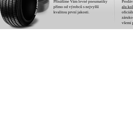
Přínášíme Vám levné pneumatiky
Prodá
přímo od výrobců s nejvyšší
alu ko
kvalitou první jakosti.
oficiá
zárukou
všemi 