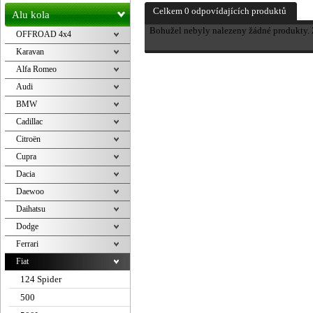
Celkem 0 odpovídajících produktů
Alu kola
Bohužel nebyly nalezeny žádné produkty. Z
OFFROAD 4x4
Karavan
Alfa Romeo
Audi
BMW
Cadillac
Citroën
Cupra
Dacia
Daewoo
Daihatsu
Dodge
Ferrari
Fiat
124 Spider
500