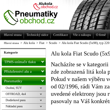
Levné pneumatiky letní, zimní, Alu kola
a litá kola Racing Line
Hlavní strana
Technický rádce
Certifikace
Vše o nákupu
O firmě
>
Alu kola
>
Fiat
>
Scudo
>
Alu kola Fiat Scudo (5x98), typ 22
Hlavní strana
Alu kola Fiat Scudo (5x
Kategorie
TPMS-snímače tlaku
Nacházíte se v kategorii
zde zobrazená litá kola 
Příslušenství alu a
Pokud v našem výběru vo
pneu
Pneumatiky
od 02/1996, rádi Vám za
Osobní, SUV
uvedené elektrony jsou 
OFFROAD, 4x4
pasovaly na Váš konkrét
Dodávkové pneu
Nákladní pneu