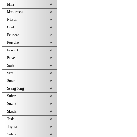
Mini
Mitsubishi
Nissan
Opel
Peugeot
Porsche
Renault
Rover
Saab
Seat
Smart
SsangYong
Subaru
Suzuki
Škoda
Tesla
Toyota
Volvo