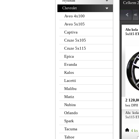
Hyundai
Celkem 2
Chevrolet
Aveo 4x100
Aveo 5x105
Alu kola
Captiva
5x115 ET
Cruze 5x105
Cruze 5x115
Epica
Evanda
Kalos
Lacetti
Malibu
Matiz
2 120,0
Nubira
bez DPH
Orlando
Alu kola
5x115 ET4
Spark
Tacuma
4 ks
Tahoe