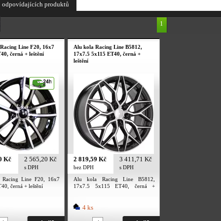
 odpovídajících produktů
1
 Racing Line F20, 16x7
Alu kola Racing Line B5812,
40, černá + leštění
17x7.5 5x115 ET40, černá +
leštění
0 Kč
2 565,20 Kč
2 819,59 Kč
3 411,71 Kč
s DPH
bez DPH
s DPH
 Racing Line F20, 16x7
Alu kola Racing Line B5812,
0, černá + leštění
17x7.5 5x115 ET40, černá +
leštění
4 ks