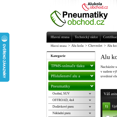
Levné pneumatiky letní, zimní, Alu kol
a litá kola Racing Line
Hlavní strana
Technický rádce
Certifika
>
Alu kola
>
Chevrolet
>
Alu ko
Hlavní strana
Alu ko
Kategorie
TPMS-snímače tlaku
Nacházíte s
v našem výb
Příslušenství alu a
uvedené ele
pneu
Pneumatiky
Osobní, SUV
Váš asi
OFFROAD, 4x4
1)
Upř
Dodávkové pneu
Nákladní pneu
od