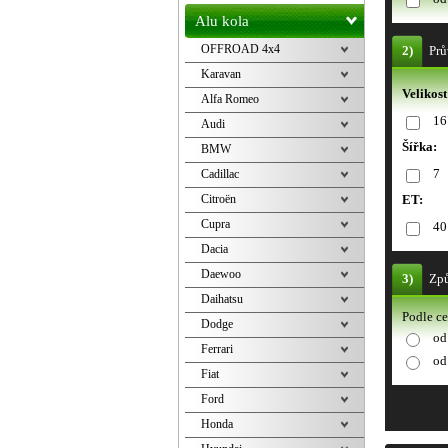
Alu kola
OFFROAD 4x4
2)
Prů
Karavan
Velikost
Alfa Romeo
16
Audi
Šířka:
BMW
7
Cadillac
Citroën
ET:
Cupra
40
Dacia
Daewoo
3)
Způ
Daihatsu
Podle c
Dodge
od
Ferrari
od
Fiat
Ford
Honda