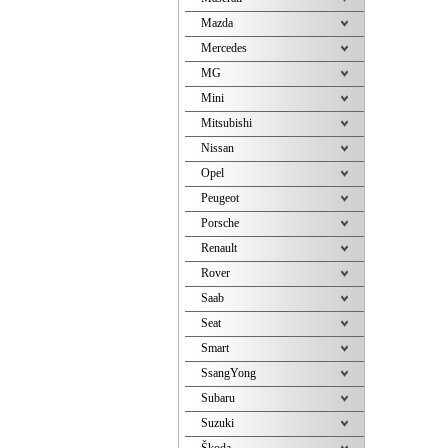
Mazda
Mercedes
MG
Mini
Mitsubishi
Nissan
Opel
Peugeot
Porsche
Renault
Rover
Saab
Seat
Smart
SsangYong
Subaru
Suzuki