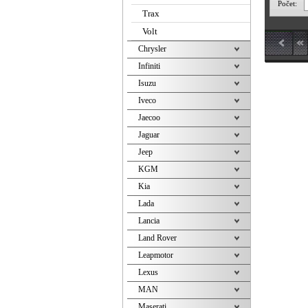
Počet:
Trax
Volt
Chrysler
Infiniti
Isuzu
Iveco
Jaecoo
Jaguar
Jeep
KGM
Kia
Lada
Lancia
Land Rover
Leapmotor
Lexus
MAN
Maserati