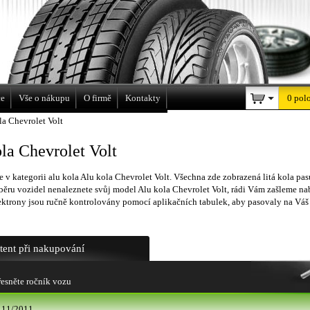
a
ce
Vše o nákupu
O firmě
Kontakty
0 pol
la Chevrolet Volt
la Chevrolet Volt
e v kategorii alu kola Alu kola Chevrolet Volt. Všechna zde zobrazená litá kola pa
ěru vozidel nenaleznete svůj model Alu kola Chevrolet Volt, rádi Vám zašleme n
ktrony jsou ručně kontrolovány pomocí aplikačních tabulek, aby pasovaly na Váš
stent při nakupování
esněte ročník vozu
 11/2011