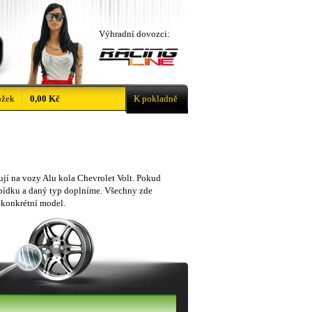
Výhradní dovozci:
ožek
0,00 Kč
K pokladně
sují na vozy Alu kola Chevrolet Volt. Pokud
abídku a daný typ doplníme. Všechny zde
 konkrétní model.