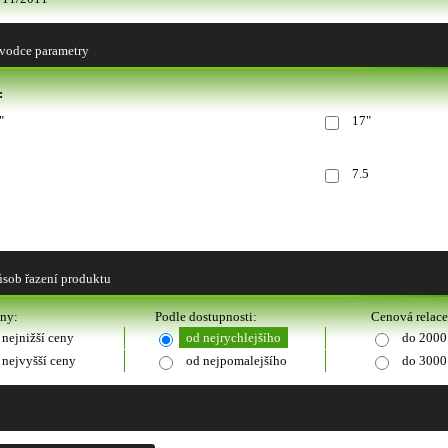
vodce parametry
:
"
17"
7.5
sob řazení produktu
eny:
Podle dostupnosti:
Cenová relace
 nejnižší ceny
od nejrychlejšího
do 2000
 nejvyšší ceny
od nejpomalejšího
do 3000