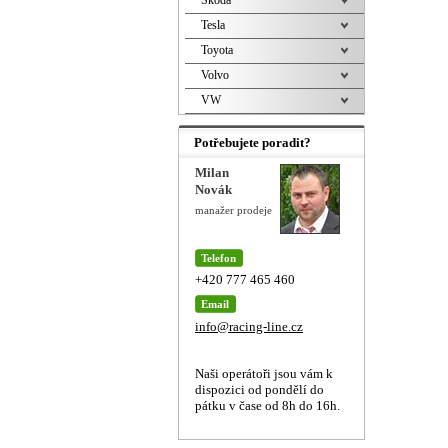
Škoda
Tesla
Toyota
Volvo
VW
Potřebujete poradit?
Milan
Novák
manažer prodeje
Telefon
+420 777 465 460
Email
info@racing-line.cz
Naši operátoři jsou vám k
dispozici od pondělí do
pátku v čase od 8h do 16h.