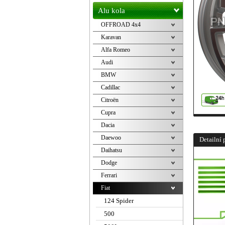
Alu kola
OFFROAD 4x4
Karavan
Alfa Romeo
Audi
BMW
Cadillac
Citroën
Cupra
Dacia
Daewoo
Detailní 
Daihatsu
Dodge
Ferrari
Fiat
124 Spider
500