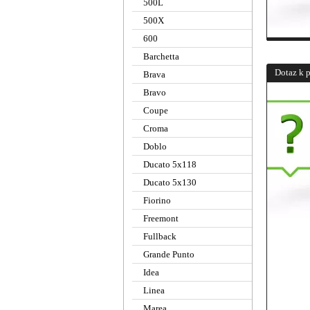
500L
500X
600
Barchetta
Dotaz k 
Brava
Bravo
Coupe
Croma
Doblo
Ducato 5x118
Ducato 5x130
Fiorino
Freemont
Fullback
Grande Punto
Idea
Linea
Marea