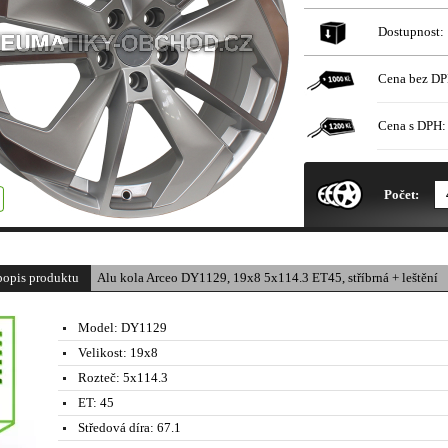
Dostupnost:
Cena bez DP
Cena s DPH:
* Obrázek produktu je pouze il
Počet:
popis produktu
Alu kola Arceo DY1129, 19x8 5x114.3 ET45, stříbrná + leštění
Model:
DY1129
Velikost:
19x8
Rozteč:
5x114.3
ET:
45
Středová díra:
67.1