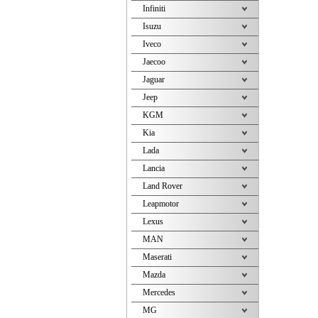
Infiniti
Isuzu
Iveco
Jaecoo
Jaguar
Jeep
KGM
Kia
Lada
Lancia
Land Rover
Leapmotor
Lexus
MAN
Maserati
Mazda
Mercedes
MG