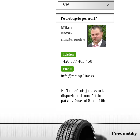
VW
Potřebujete poradit?
Milan
Novák
manažer prodeje
Telefon
+420 777 465 460
Email
info@racing-line.cz
Naši operátoři jsou vám k
dispozici od pondělí do
pátku v čase od 8h do 16h.
Pneumatiky