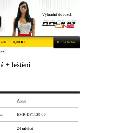
Výhradní dovozci:
ožek
0,00 Kč
K pokladně
tění
á + leštění
Arceo
u:
EMR-DY1129-09
24 měsíců