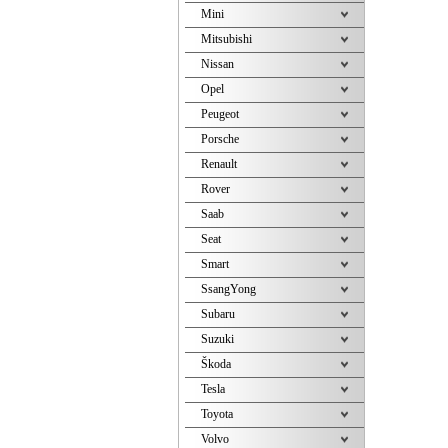
Mini
Mitsubishi
Nissan
Opel
Peugeot
Porsche
Renault
Rover
Saab
Seat
Smart
SsangYong
Subaru
Suzuki
Škoda
Tesla
Toyota
Volvo