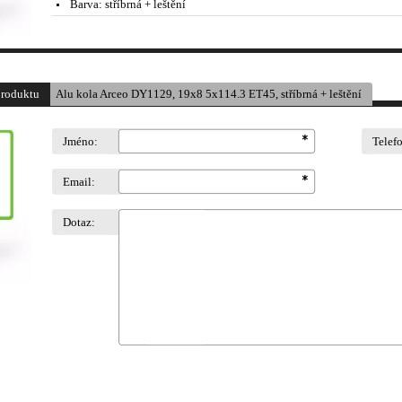
Barva:
stříbrná + leštění
produktu
Alu kola Arceo DY1129, 19x8 5x114.3 ET45, stříbrná + leštění
Jméno:
Telef
Email:
Dotaz: