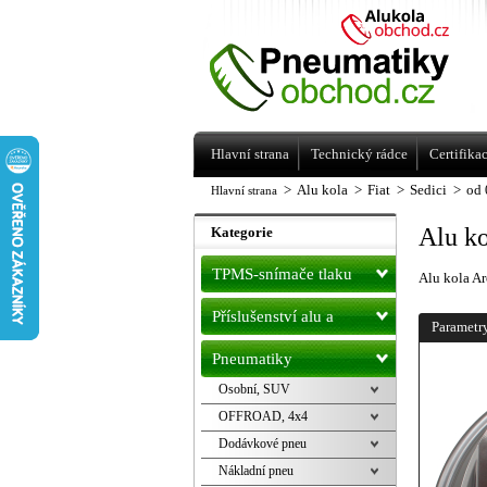
Levné pneumatiky letní, zimní, Alu kol
a litá kola Racing Line
Hlavní strana
Technický rádce
Certifika
>
Alu kola
>
Fiat
>
Sedici
>
od 
Hlavní strana
Alu ko
Kategorie
TPMS-snímače tlaku
Alu kola Ar
Příslušenství alu a
Parametr
pneu
Pneumatiky
Osobní, SUV
OFFROAD, 4x4
Dodávkové pneu
Nákladní pneu