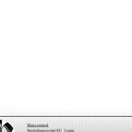
Mapa stránek
Spolufinancování EU
Login