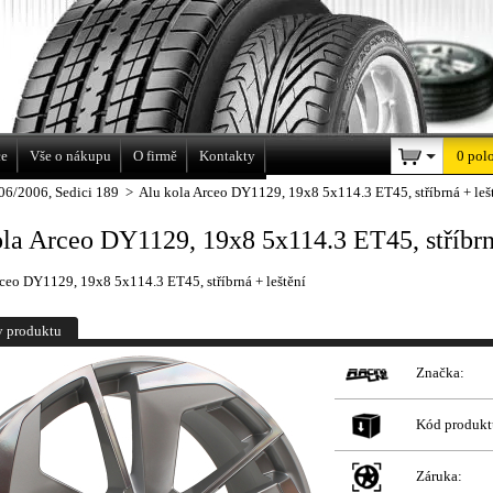
a
ce
Vše o nákupu
O firmě
Kontakty
0 pol
06/2006, Sedici 189
>
Alu kola Arceo DY1129, 19x8 5x114.3 ET45, stříbrná + leš
la Arceo DY1129, 19x8 5x114.3 ET45, stříbrn
ceo DY1129, 19x8 5x114.3 ET45, stříbrná + leštění
y produktu
Značka:
Kód produkt
Záruka: