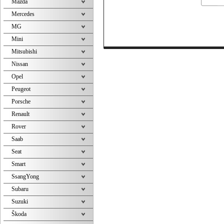
Mazda
Mercedes
MG
Mini
Mitsubishi
Nissan
Opel
Peugeot
Porsche
Renault
Rover
Saab
Seat
Smart
SsangYong
Subaru
Suzuki
Škoda