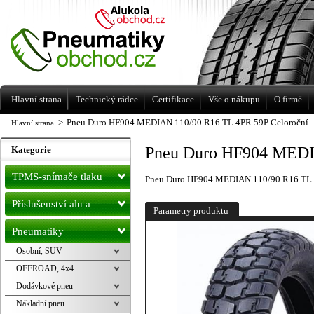
Levné pneumatiky letní, zimní, Alu kola
a litá kola Racing Line
Hlavní strana
Technický rádce
Certifikace
Vše o nákupu
O firmě
>
Pneu Duro HF904 MEDIAN 110/90 R16 TL 4PR 59P Celoroční
Hlavní strana
Pneu Duro HF904 MEDI
Kategorie
TPMS-snímače tlaku
Pneu Duro HF904 MEDIAN 110/90 R16 TL 
Příslušenství alu a
Parametry produktu
pneu
Pneumatiky
Osobní, SUV
OFFROAD, 4x4
Dodávkové pneu
Nákladní pneu