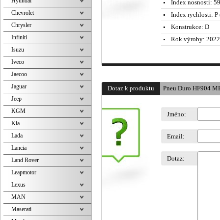
Hyundai
Index nosnosti:
5
Chevrolet
Index rychlosti:
P 
Chrysler
Konstrukce:
D
Infiniti
Rok výroby:
2022
Isuzu
Iveco
Jaecoo
Jaguar
Dotaz k produktu
Pneu Duro HF904 ME
Jeep
KGM
Jméno:
Kia
Lada
Email:
Lancia
Dotaz:
Land Rover
Leapmotor
Lexus
MAN
Maserati