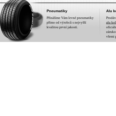
Pneumatiky
Alu k
Přínášíme Vám levné pneumatiky
Prodá
přímo od výrobců s nejvyšší
alu ko
kvalitou první jakosti.
oficiá
zárukou
všemi 